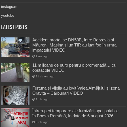
instagram
youtube
Latest Posts
Accident mortal pe DN58B, între Berzovia și
Măureni. Mașina și un TIR au luat foc în urma
impactului VIDEO
7 ore ago
11 milioane de euro pentru o promenadă… cu
obstacole VIDEO
21 de ore ago
Furtuna și vijelia au lovit Valea Almăjului și zona
Oravița – Cărbunari VIDEO
2 zile ago
Întreruperi temporare ale furnizării apei potabile
în Bocșa Română, în data de 6 august 2026
3 zile ago