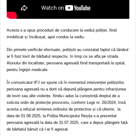
Acesta s-a opus procedurii de conducere la sediul poliției, fiind
imobilizat și încătușat, apoi condus la sediu.
Din primele verificări efectuate, polițiștii au constatat faptul că tânărul
ar fi fost lovit de bărbatul respectiv, în timp ce se afla pe strada
Alunului din localitate, persoana agresată fiind transportată la spital,
pentru îngrijiri medicale.
În comunicatul IPJ se spune că în momentul intervenției polițiștilor,
persoana agresată nu a dorit să depună plângere pentru infracțiunea
de loviri sau alte violențe, fiindu-i adus la cunoștință dreptul de a
solicita ordin de protecție provizoriu, conform Legii nr. 26/2024, însă
acesta a refuzat emiterea ordinului de protective și că ulterior, la
data de 01.08.2025, la Poliția Municipiului Reșița s-a prezentat
persoana agresată la data de 31.07.2025, care a depus plângere față
de bărbatul bănuit că l-ar fi agresat.