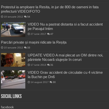
Protestul ia amploare la Resita, in jur de 800 de oameni in fata
prefecturii VIDEO/FOTO
19 ianuarie 2012
54
VIDEO Nu a pastrat distanta si a facut accident
pe Pasajul Intim
27 iunie 2017
47
Parcări private și mașini ridicate la Reșița
10 ianuarie 2012
33
UPDATE VIDEO A mai plecat un OM dintre noi,
părintele Nicoară slujește în ceruri
17 iunie 2013
31
VIDEO Grav accident de circulatie cu 4 victime
la Buchin pe Dn6
14 august 2017
30
Social Links
facebook