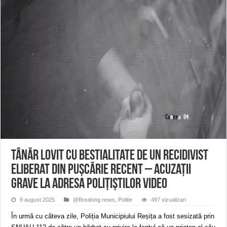
Miresme de lavandă, mentă și flori de vară și râsete de copii la Carașova VIDEO
ANUNȚ OPRIRE APĂ în Reșița – avarie – 04.08.2026 – str. Văliugului și Plasto
ANUNŢ OPRIRE APĂ în CARANSEBEȘ – 04.08.2026 – avarie – Calea Severinu
Tânăr lovit cu bestialitate de un recidivist
eliberat din pușcărie recent – acuzații
grave la adresa polițiștilor VIDEO
8 august 2025
@Breaking news
,
Politie
497 vizualizari
În urmă cu câteva zile, Poliția Municipiului Reșița a fost sesizată prin