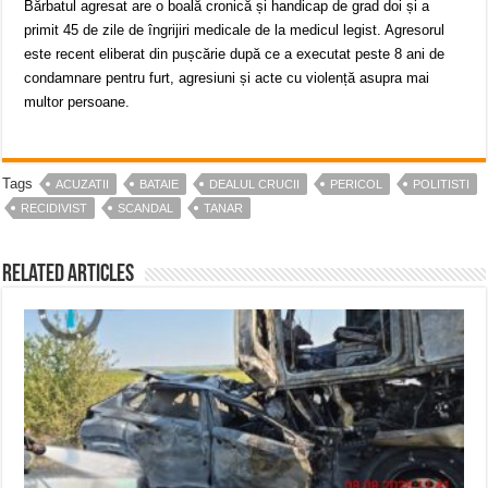
Bărbatul agresat are o boală cronică și handicap de grad doi și a
primit 45 de zile de îngrijiri medicale de la medicul legist. Agresorul
este recent eliberat din pușcărie după ce a executat peste 8 ani de
condamnare pentru furt, agresiuni și acte cu violență asupra mai
multor persoane.
Tags
ACUZATII
BATAIE
DEALUL CRUCII
PERICOL
POLITISTI
RECIDIVIST
SCANDAL
TANAR
Related Articles