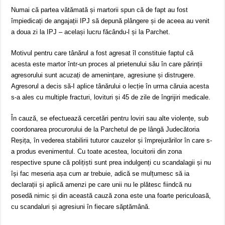
Numai că partea vătămată și martorii spun că de fapt au fost
împiedicați de angajații IPJ să depună plângere și de aceea au venit
a doua zi la IPJ – același lucru făcându-l și la Parchet.
Motivul pentru care tânărul a fost agresat îl constituie faptul că
acesta este martor într-un proces al prietenului său în care părinții
agresorului sunt acuzați de amenințare, agresiune și distrugere.
Agresorul a decis să-I aplice tânărului o lecție în urma căruia acesta
s-a ales cu multiple fracturi, lovituri și 45 de zile de îngrijiri medicale.
În cauză, se efectuează cercetări pentru loviri sau alte violențe, sub
coordonarea procurorului de la Parchetul de pe lângă Judecătoria
Reșița, în vederea stabilirii tuturor cauzelor și împrejurărilor în care s-
a produs evenimentul. Cu toate acestea, locuitorii din zona
respective spune că polițiști sunt prea indulgenți cu scandalagii și nu
își fac meseria așa cum ar trebuie, adică se mulțumesc să ia
declarații și aplică amenzi pe care unii nu le plătesc fiindcă nu
posedă nimic și din această cauză zona este una foarte periculoasă,
cu scandaluri și agresiuni în fiecare săptămână.