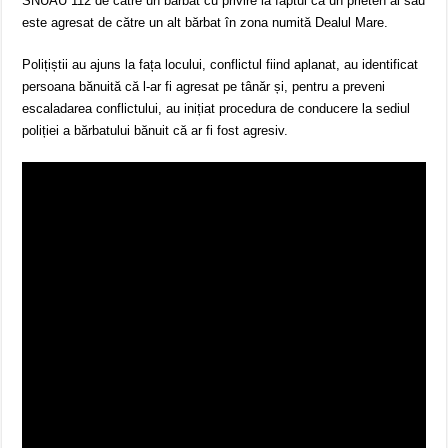
SNUAU 112 de către un bărbat cu privire la faptul că un prieten al său
este agresat de către un alt bărbat în zona numită Dealul Mare.
Polițiștii au ajuns la fața locului, conflictul fiind aplanat, au identificat
persoana bănuită că l-ar fi agresat pe tânăr și, pentru a preveni
escaladarea conflictului, au inițiat procedura de conducere la sediul
poliției a bărbatului bănuit că ar fi fost agresiv.