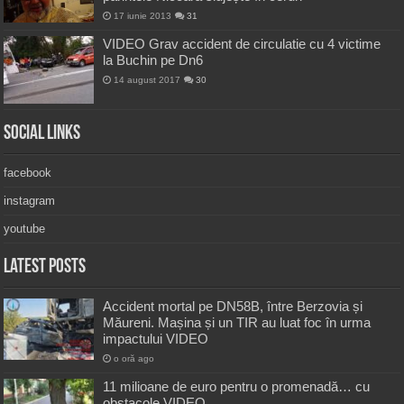
17 iunie 2013
31
VIDEO Grav accident de circulatie cu 4 victime
la Buchin pe Dn6
14 august 2017
30
Social Links
facebook
instagram
youtube
Latest Posts
Accident mortal pe DN58B, între Berzovia și
Măureni. Mașina și un TIR au luat foc în urma
impactului VIDEO
o oră ago
11 milioane de euro pentru o promenadă… cu
obstacole VIDEO