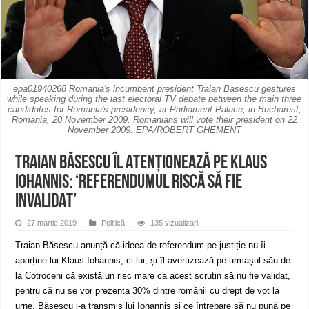
Miresme de lavandă, mentă și flori de vară și râsete de copii la Carașova VIDEO
ANUNȚ OPRIRE APĂ în Reșița – avarie – 04.08.2026 – str. Văliugului și Plasto
ANUNŢ OPRIRE APĂ în CARANSEBEȘ – 04.08.2026 – avarie – Calea Severinu
epa01940268 Romania's incumbent president Traian Basescu gestures
while speaking during the last electoral TV debate between the main three
candidates for Romania's presidency, at Parliament Palace, in Bucharest,
Romania, 20 November 2009. Romanians will vote their president on 22
November 2009. EPA/ROBERT GHEMENT
Traian Băsescu îl ATENȚIONEAZĂ pe Klaus
Iohannis: ‘Referendumul riscă să fie
INVALIDAT’
27 martie 2019
Politică
135 vizualizari
Traian Băsescu anunță că ideea de referendum pe justiție nu îi
aparține lui Klaus Iohannis, ci lui, și îl avertizează pe urmașul său de
la Cotroceni că există un risc mare ca acest scrutin să nu fie validat,
pentru că nu se vor prezenta 30% dintre românii cu drept de vot la
urne. Băsescu i-a transmis lui Iohannis și ce întrebare să nu pună pe