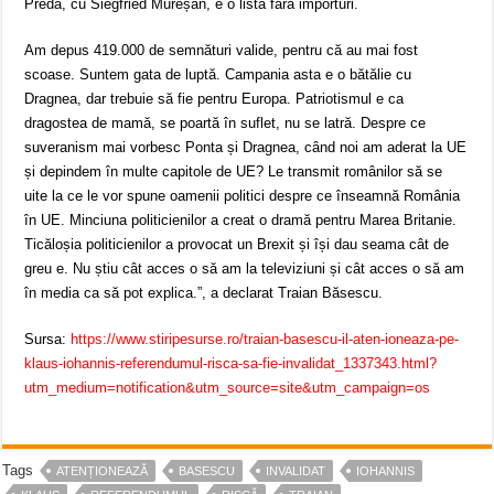
Preda, cu Siegfried Mureșan, e o listă fără importuri.
Am depus 419.000 de semnături valide, pentru că au mai fost
scoase. Suntem gata de luptă. Campania asta e o bătălie cu
Dragnea, dar trebuie să fie pentru Europa. Patriotismul e ca
dragostea de mamă, se poartă în suflet, nu se latră. Despre ce
suveranism mai vorbesc Ponta și Dragnea, când noi am aderat la UE
și depindem în multe capitole de UE? Le transmit românilor să se
uite la ce le vor spune oamenii politici despre ce înseamnă România
în UE. Minciuna politicienilor a creat o dramă pentru Marea Britanie.
Ticăloșia politicienilor a provocat un Brexit și își dau seama cât de
greu e. Nu știu cât acces o să am la televiziuni și cât acces o să am
în media ca să pot explica.”, a declarat Traian Băsescu.
Sursa:
https://www.stiripesurse.ro/traian-basescu-il-aten-ioneaza-pe-
klaus-iohannis-referendumul-risca-sa-fie-invalidat_1337343.html?
utm_medium=notification&utm_source=site&utm_campaign=os
Tags
ATENȚIONEAZĂ
BASESCU
INVALIDAT
IOHANNIS