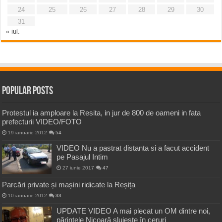
24
25
26
27
28
29
30
31
« iul.
Popular Posts
Protestul ia amploare la Resita, in jur de 800 de oameni in fata
prefecturii VIDEO/FOTO
19 ianuarie 2012
54
VIDEO Nu a pastrat distanta si a facut accident
pe Pasajul Intim
27 iunie 2017
47
Parcări private și mașini ridicate la Reșița
10 ianuarie 2012
33
UPDATE VIDEO A mai plecat un OM dintre noi,
părintele Nicoară slujește în ceruri