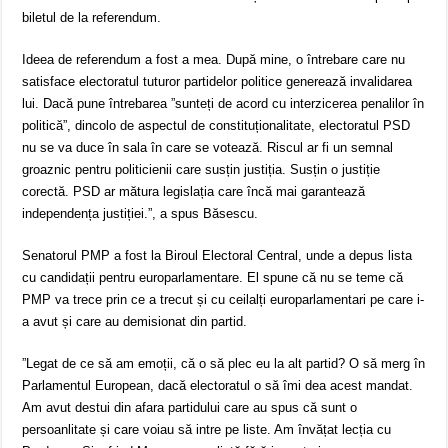
biletul de la referendum.
Ideea de referendum a fost a mea. După mine, o întrebare care nu
satisface electoratul tuturor partidelor politice generează invalidarea
lui. Dacă pune întrebarea ”sunteți de acord cu interzicerea penalilor în
politică”, dincolo de aspectul de constituționalitate, electoratul PSD
nu se va duce în sala în care se votează. Riscul ar fi un semnal
groaznic pentru politicienii care susțin justiția. Susțin o justiție
corectă. PSD ar mătura legislația care încă mai garantează
independența justiției.”, a spus Băsescu.
Senatorul PMP a fost la Biroul Electoral Central, unde a depus lista
cu candidații pentru europarlamentare. El spune că nu se teme că
PMP va trece prin ce a trecut și cu ceilalți europarlamentari pe care i-
a avut și care au demisionat din partid.
”Legat de ce să am emoții, că o să plec eu la alt partid? O să merg în
Parlamentul European, dacă electoratul o să îmi dea acest mandat.
Am avut destui din afara partidului care au spus că sunt o
persoanlitate și care voiau să intre pe liste. Am învățat lecția cu