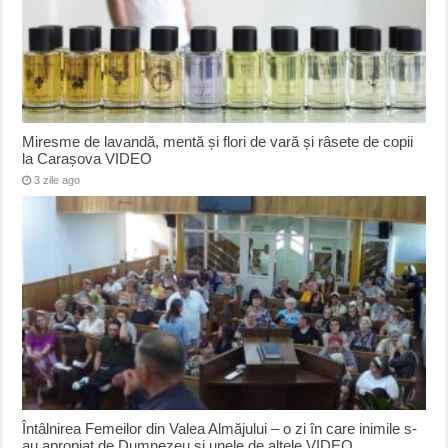
Miresme de lavandă, mentă și flori de vară și râsete de copii
la Carașova VIDEO
3 zile ago
Întâlnirea Femeilor din Valea Almăjului – o zi în care inimile s-
au apropiat de Dumnezeu și unele de altele VIDEO