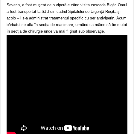
Severin, a fost muşcat de o viperă e când vizita cascada Bigăr. Omul
a fost transportat la SJU din cadrul Spitalului de Urgență Reşita şi
acolo – i s-a administrat tratamentul specific cu ser antiviperin. Acum
bărbatul se afla în secţia de reanimare, urmând ca mâine să fie mutat
în secţia de chirurgie unde va mai fi ţinut sub observaţie.