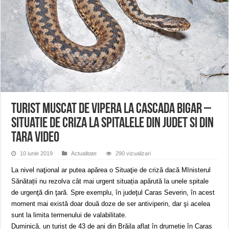
ANUNŢ OPRIRE APĂ în CARANSEBEȘ – 04.08.2026 – avarie – Calea Severinu
ANUNŢ OPRIRE APĂ în CARANSEBEȘ avarie
ANUNȚ OPRIRE APĂ în Reșița, cartier Țerova – avarie – 04.08.2026
Turist muscat de vipera la Cascada Bigar –
Situatie de criza la spitalele din judet si din
tara VIDEO
10 iunie 2019
Actualitate
290 vizualizari
La nivel naţional ar putea apărea o Situaţie de criză dacă MInisterul
Sănătații nu rezolva cât mai urgent situația apărută la unele spitale
de urgenţă din ţară. Spre exemplu, în judeţul Caras Severin, în acest
moment mai există doar două doze de ser antiviperin, dar şi acelea
sunt la limita termenului de valabilitate.
Duminică, un turist de 43 de ani din Brăila aflat în drumeție în Caras