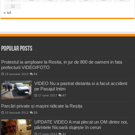
31
« iul.
Popular Posts
Protestul ia amploare la Resita, in jur de 800 de oameni in fata
prefecturii VIDEO/FOTO
19 ianuarie 2012
54
VIDEO Nu a pastrat distanta si a facut accident
pe Pasajul Intim
27 iunie 2017
47
Parcări private și mașini ridicate la Reșița
10 ianuarie 2012
33
UPDATE VIDEO A mai plecat un OM dintre noi,
părintele Nicoară slujește în ceruri
17 iunie 2013
31