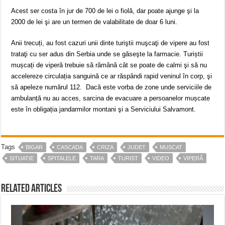
Acest ser costa în jur de 700 de lei o fiolă, dar poate ajunge şi la
2000 de lei şi are un termen de valabilitate de doar 6 luni.
Anii trecuți, au fost cazuri unii dinte turiştii muşcaţi de vipere au fost
trataţi cu ser adus din Serbia unde se găseşte la farmacie. Turiștii
mușcați de viperă trebuie să rămână cât se poate de calmi şi să nu
accelereze circulația sanguină ce ar răspândi rapid veninul în corp, şi
să apeleze numărul 112. Dacă este vorba de zone unde serviciile de
ambulanță nu au acces, sarcina de evacuare a persoanelor mușcate
este în obligația jandarmilor montani şi a Serviciului Salvamont.
Tags
BIGAR
CASCADA
CRIZA
JUDET
MUSCAT
SITUATIE
SPITALELE
TARA
TURIST
VIDEO
VIPERĂ
Related Articles