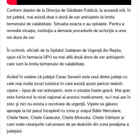
Conform datelor de la Direcţia de Sănătate Publică, la această oră, în
tot județul, mai există doar o doză de ser antiviperin la limita
termenului de valabilitate. Sitruatia exacta o au spitalele. Pentru a
remedia situația, instituţia a demarat procedurile de achiziţie a unor
noi doze de ser.
În schimb, oficialii de la Spitalul Judeţean de Urgenţă din Reşita,
spun că în farmacia UPU se mai află două doze de ser antiviperin
care sunt la limita termenului de valabilitate.
Având în vedere că judeţul Caras Severin este unul dintre judeţe cu
cele mai multe locuri turistice în care există acest pericol nedorit-
vipera – lipsa de ser antiviperin, este o situația foarte gravă. Mai grav
este furnizorul la nivel naţional al acestui medicament, nu-l mai are în
stoc şi nici nu exista o rezolvare de urgenţă. Vipere se găsesc
aproape la tot pasul începând cu zona şi oraşul Băile Herculane,
Cheile Nerei, Cheile Carasului, Cheile Minisului, Cheile Gârliștei și
cam toate cleanţurile calcaroase de pe dealurile din zona prealpina a
judeţului.