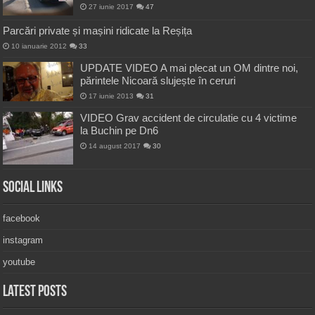
27 iunie 2017
47
Parcări private și mașini ridicate la Reșița
10 ianuarie 2012
33
UPDATE VIDEO A mai plecat un OM dintre noi,
părintele Nicoară slujește în ceruri
17 iunie 2013
31
VIDEO Grav accident de circulatie cu 4 victime
la Buchin pe Dn6
14 august 2017
30
Social Links
facebook
instagram
youtube
Latest Posts