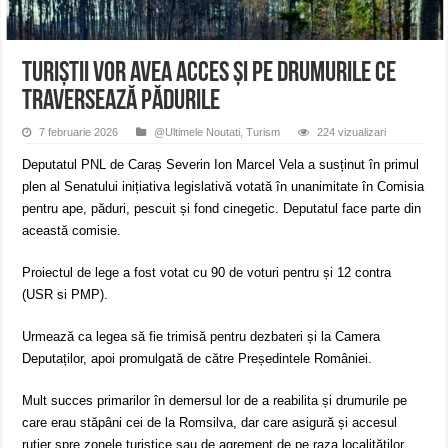
ANUNŢ OPRIRE APĂ în CARANSEBEȘ avarie
ANUNȚ OPRIRE APĂ în Reșița, cartier Țerova – avarie – 04.08.2026
ANUNȚ OPRIRE APĂ în Reșița – avarie – 03.08.2026 – Calea Caransebeșului
Turiștii vor avea acces și pe drumurile ce
traversează pădurile
7 februarie 2026
@Ultimele Noutati
,
Turism
224 vizualizari
Deputatul PNL de Caraș Severin Ion Marcel Vela a susținut în primul
plen al Senatului inițiativa legislativă votată în unanimitate în Comisia
pentru ape, păduri, pescuit și fond cinegetic. Deputatul face parte din
această comisie.
Proiectul de lege a fost votat cu 90 de voturi pentru și 12 contra
(USR si PMP).
Urmează ca legea să fie trimisă pentru dezbateri și la Camera
Deputaților, apoi promulgată de către Președintele României.
Mult succes primarilor în demersul lor de a reabilita și drumurile pe
care erau stăpâni cei de la Romsilva, dar care asigură și accesul
rutier spre zonele turistice sau de agrement de pe raza localităților