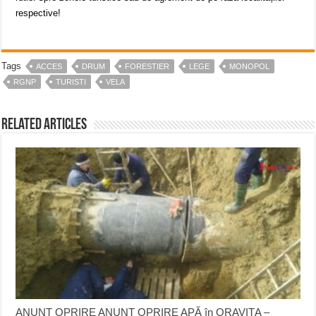
respective!
Tags
ACCES
DRUM
FORESTIER
LEGE
MONOPOL
RGNP
TURISTI
VELA
Related Articles
ANUNŢ OPRIRE ANUNŢ OPRIRE APĂ în ORAVIȚA –