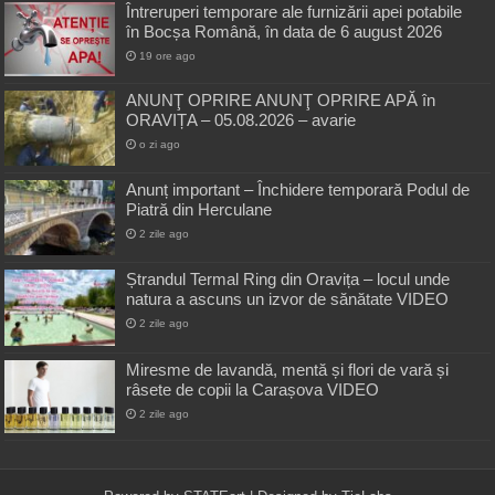
Întreruperi temporare ale furnizării apei potabile
în Bocșa Română, în data de 6 august 2026
19 ore ago
ANUNŢ OPRIRE ANUNŢ OPRIRE APĂ în
ORAVIȚA – 05.08.2026 – avarie
o zi ago
Anunț important – Închidere temporară Podul de
Piatră din Herculane
2 zile ago
Ștrandul Termal Ring din Oravița – locul unde
natura a ascuns un izvor de sănătate VIDEO
2 zile ago
Miresme de lavandă, mentă și flori de vară și
râsete de copii la Carașova VIDEO
2 zile ago