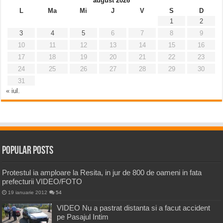
august 2026
L
Ma
Mi
J
V
S
D
1
2
3
4
5
6
7
8
9
10
11
12
13
14
15
16
17
18
19
20
21
22
23
24
25
26
27
28
29
30
31
« iul.
Popular Posts
Protestul ia amploare la Resita, in jur de 800 de oameni in fata
prefecturii VIDEO/FOTO
19 ianuarie 2012
54
VIDEO Nu a pastrat distanta si a facut accident
pe Pasajul Intim