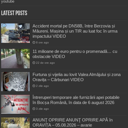
youtube
Latest Posts
Accident mortal pe DN58B, între Berzovia și
Măureni. Mașina și un TIR au luat foc în urma
impactului VIDEO
8 ore ago
11 milioane de euro pentru o promenadă… cu
obstacole VIDEO
22 de ore ago
Furtuna și vijelia au lovit Valea Almăjului și zona
Oravița – Cărbunari VIDEO
2 zile ago
Întreruperi temporare ale furnizării apei potabile
în Bocșa Română, în data de 6 august 2026
3 zile ago
ANUNŢ OPRIRE ANUNŢ OPRIRE APĂ în
ORAVIȚA – 05.08.2026 – avarie