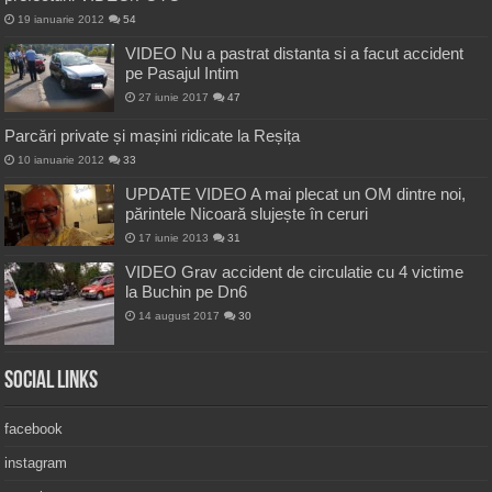
19 ianuarie 2012
54
VIDEO Nu a pastrat distanta si a facut accident
pe Pasajul Intim
27 iunie 2017
47
Parcări private și mașini ridicate la Reșița
10 ianuarie 2012
33
UPDATE VIDEO A mai plecat un OM dintre noi,
părintele Nicoară slujește în ceruri
17 iunie 2013
31
VIDEO Grav accident de circulatie cu 4 victime
la Buchin pe Dn6
14 august 2017
30
Social Links
facebook
instagram