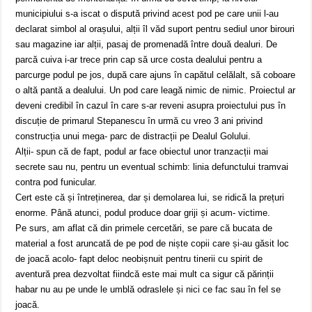
municipiului s-a iscat o dispută privind acest pod pe care unii l-au
declarat simbol al orașului, alții îl văd suport pentru sediul unor birouri
sau magazine iar alții, pasaj de promenadă între două dealuri. De
parcă cuiva i-ar trece prin cap să urce costa dealului pentru a
parcurge podul pe jos, după care ajuns în capătul celălalt, să coboare
o altă pantă a dealului. Un pod care leagă nimic de nimic. Proiectul ar
deveni credibil în cazul în care s-ar reveni asupra proiectului pus în
discuție de primarul Stepanescu în urmă cu vreo 3 ani privind
construcția unui mega- parc de distracții pe Dealul Golului.
Alții- spun că de fapt, podul ar face obiectul unor tranzacții mai
secrete sau nu, pentru un eventual schimb: linia defunctului tramvai
contra pod funicular.
Cert este că și întreținerea, dar și demolarea lui, se ridică la prețuri
enorme. Până atunci, podul produce doar griji și acum- victime.
Pe surs, am aflat că din primele cercetări, se pare că bucata de
material a fost aruncată de pe pod de niște copii care și-au găsit loc
de joacă acolo- fapt deloc neobișnuit pentru tinerii cu spirit de
aventură prea dezvoltat fiindcă este mai mult ca sigur că părinții
habar nu au pe unde le umblă odraslele și nici ce fac sau în fel se
joacă.