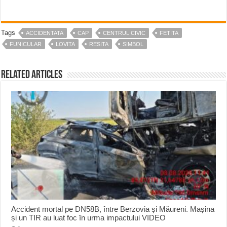
Tags
ACCIDENTATA
CAP
CENTRUL CIVIC
FETITA
FUNICULAR
LOVITA
RESITA
SIMBOL
Related Articles
Accident mortal pe DN58B, între Berzovia și Măureni. Mașina
și un TIR au luat foc în urma impactului VIDEO