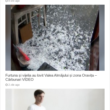
8 ore ago
Furtuna și vijelia au lovit Valea Almăjului și zona Oravița –
Cărbunari VIDEO
2 zile ago