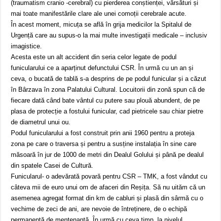
(traumatism cranio -cerebral) cu pierderea conștienței, vărsături și
mai toate manifestările clare ale unei comoții cerebrale acute.
În acest moment, micuța se află în grija medicilor la Spitalul de
Urgență care au supus-o la mai multe investigații medicale – inclusiv
imagistice.
Acesta este un alt accident din seria celor legate de podul
funicularului ce a aparținut defunctului CSR. În urmă cu un an și
ceva, o bucată de tablă s-a desprins de pe podul funicular și a căzut
în Bârzava în zona Palatului Cultural. Locuitorii din zonă spun că de
fiecare dată când bate vântul cu putere sau plouă abundent, de pe
plasa de protecție a fostului funicular, cad pietricele sau chiar pietre
de diametrul unui ou.
Podul funicularului a fost construit prin anii 1960 pentru a proteja
zona pe care o traversa și pentru a susține instalația în sine care
măsoară în jur de 1000 de metri din Dealul Golului și până pe dealul
din spatele Casei de Cultură.
Funicularul- o adevărată povară pentru CSR – TMK, a fost vândut cu
câteva mii de euro unui om de afaceri din Reșița. Să nu uităm că un
asemenea agregat format din km de cabluri și plasă din sârmă cu o
vechime de zeci de ani, are nevoie de întreținere, de o echipă
permanentă de mentenanță. În urmă cu ceva timp, la nivelul