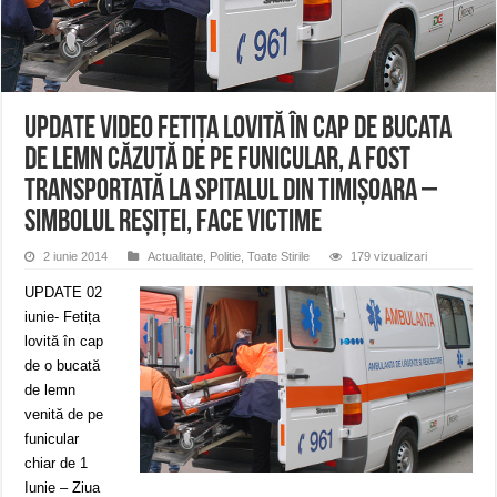
Miresme de lavandă, mentă și flori de vară și râsete de copii la Carașova VIDEO
ANUNȚ OPRIRE APĂ în Reșița – avarie – 04.08.2026 – str. Văliugului și Plasto
ANUNŢ OPRIRE APĂ în CARANSEBEȘ – 04.08.2026 – avarie – Calea Severinu
UPDATE VIDEO Fetița lovită în cap de bucata
de lemn căzută de pe funicular, a fost
transportată la Spitalul din Timișoara –
Simbolul Reșiței, face victime
2 iunie 2014
Actualitate
,
Politie
,
Toate Stirile
179 vizualizari
UPDATE 02
iunie- Fetița
lovită în cap
de o bucată
de lemn
venită de pe
funicular
chiar de 1
Iunie – Ziua