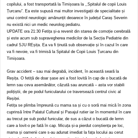
copilului, a fost transportată la Timișoara la ,,Spitalul de copii Louis
Țurcanu”. Ea este supusă mai multor investigații de specialitate și
unui control neurologic amănunțit deoarece în județul Caraș Severin
nu există nici un medic neurolog pediatru.
UPDATE ora 21:30 Fetița și-a revenit din starea de comoție cerebrală
și este acum sub supravegherea medicilor de la Secția Pediatrie din
cadrul SJU REșița. Ea va fi ținută sub observație și în cazul în care
va fi nevoie, va fi trimisă la Spitalul de Copii Louis Țurcanu din
Timișoara.
Grav accident – sau mai degrabă, incident, în această seară la
Reșița. O fetiță de doar șase ani a fost lovită în cap de o bucată de
lemn sau ceva asemănător, căzută sau aruncată – asta vor stabili
polițiștii, de pe podul funicularului ce traversează centrul civic al
Reșiței.
Fetița se plimba împreună cu mama sa și cu o soră mai mică în zona
cuprinsă între Palatul Cultural și Pasajul rutier iar în momentul în care
au trecut pe sub podul funicular, de sus a căzut o bucată de lemn
care a lovit-o pe fată în cap. Micuța și-a pierdut conștiența pe loc,
mama și oamenii care s-au adunat imediat la fața locului au cerut