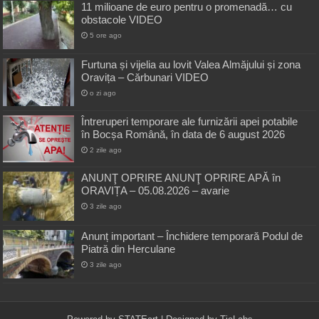
11 milioane de euro pentru o promenadă… cu
obstacole VIDEO
5 ore ago
Furtuna și vijelia au lovit Valea Almăjului și zona
Oravița – Cărbunari VIDEO
o zi ago
Întreruperi temporare ale furnizării apei potabile
în Bocșa Română, în data de 6 august 2026
2 zile ago
ANUNŢ OPRIRE ANUNŢ OPRIRE APĂ în
ORAVIȚA – 05.08.2026 – avarie
3 zile ago
Anunț important – Închidere temporară Podul de
Piatră din Herculane
3 zile ago