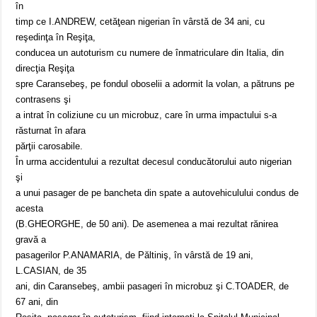
în
timp ce I.ANDREW, cetăţean nigerian în vârstă de 34 ani, cu
reşedinţa în Reşiţa,
conducea un autoturism cu numere de înmatriculare din Italia, din
direcţia Reşiţa
spre Caransebeş, pe fondul oboselii a adormit la volan, a pătruns pe
contrasens şi
a intrat în coliziune cu un microbuz, care în urma impactului s-a
răsturnat în afara
părţii carosabile.
În urma accidentului a rezultat decesul conducătorului auto nigerian
şi
a unui pasager de pe bancheta din spate a autovehiculului condus de
acesta
(B.GHEORGHE, de 50 ani). De asemenea a mai rezultat rănirea
gravă a
pasagerilor P.ANAMARIA, de Păltiniş, în vârstă de 19 ani,
L.CASIAN, de 35
ani, din Caransebeş, ambii pasageri în microbuz şi C.TOADER, de
67 ani, din