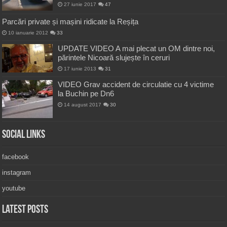
27 iunie 2017
47
Parcări private și mașini ridicate la Reșița
10 ianuarie 2012
33
UPDATE VIDEO A mai plecat un OM dintre noi,
părintele Nicoară slujește în ceruri
17 iunie 2013
31
VIDEO Grav accident de circulatie cu 4 victime
la Buchin pe Dn6
14 august 2017
30
Social Links
facebook
instagram
youtube
Latest Posts