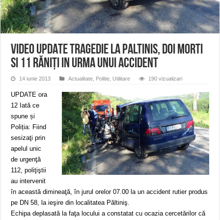
ANUNȚ OPRIRE APĂ în Reșița – avarie – 04.08.2026 – str. Văliugului și Plasto
ANUNŢ OPRIRE APĂ în CARANSEBEȘ – 04.08.2026 – avarie – Calea Severinu
ANUNŢ OPRIRE APĂ în CARANSEBEȘ avarie
VIDEO UPDATE Tragedie la Paltinis, doi morti
si 11 răniți in urma unui accident
14 iunie 2013
Actualitate
,
Politie
,
Utilitare
190 vizualizari
UPDATE ora
12 Iată ce
spune și
Poliția: Fiind
sesizaţi prin
apelul unic
de urgenţă
112, poliţiştii
au intervenit
în această dimineaţă, în jurul orelor 07.00 la un accident rutier produs
pe DN 58, la ieşire din localitatea Păltiniş.
Echipa deplasată la faţa locului a constatat cu ocazia cercetărilor că