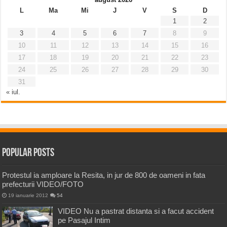
L
Ma
Mi
J
V
S
D
1
2
3
4
5
6
7
8
9
10
11
12
13
14
15
16
17
18
19
20
21
22
23
24
25
26
27
28
29
30
31
« iul.
Popular Posts
Protestul ia amploare la Resita, in jur de 800 de oameni in fata
prefecturii VIDEO/FOTO
19 ianuarie 2012
54
VIDEO Nu a pastrat distanta si a facut accident
pe Pasajul Intim