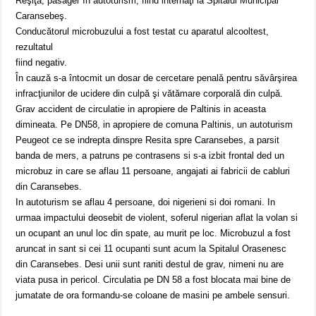
Reşiţa, pasager în autoturism, fiind internaţi la Spitalul Municipal
Caransebeş.
Conducătorul microbuzului a fost testat cu aparatul alcooltest,
rezultatul
fiind negativ.
În cauză s-a întocmit un dosar de cercetare penală pentru săvârşirea
infracţiunilor de ucidere din culpă şi vătămare corporală din culpă.
Grav accident de circulatie in apropiere de Paltinis in aceasta
dimineata. Pe DN58, in apropiere de comuna Paltinis, un autoturism
Peugeot ce se indrepta dinspre Resita spre Caransebes, a parsit
banda de mers, a patruns pe contrasens si s-a izbit frontal ded un
microbuz in care se aflau 11 persoane, angajati ai fabricii de cabluri
din Caransebes.
In autoturism se aflau 4 persoane, doi nigerieni si doi romani. In
urmaa impactului deosebit de violent, soferul nigerian aflat la volan si
un ocupant an unul loc din spate, au murit pe loc. Microbuzul a fost
aruncat in sant si cei 11 ocupanti sunt acum la Spitalul Orasenesc
din Caransebes. Desi unii sunt raniti destul de grav, nimeni nu are
viata pusa in pericol. Circulatia pe DN 58 a fost blocata mai bine de
jumatate de ora formandu-se coloane de masini pe ambele sensuri.