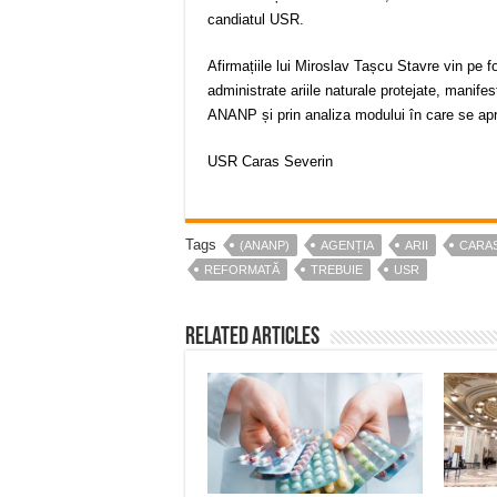
candiatul USR.
Afirmațiile lui Miroslav Tașcu Stavre vin pe fo
administrate ariile naturale protejate, manifest
ANANP și prin analiza modului în care se apr
USR Caras Severin
Tags
(ANANP)
AGENȚIA
ARII
CARAS
REFORMATĂ
TREBUIE
USR
Related Articles