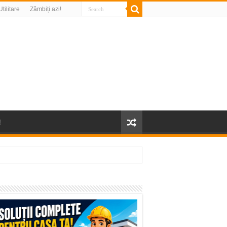
Utilitare
Zâmbiți azi!
!