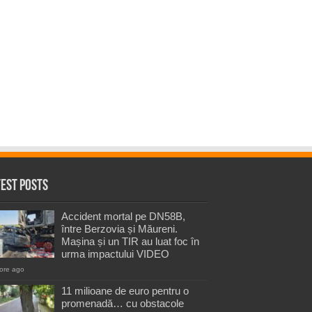
test Posts
Accident mortal pe DN58B,
între Berzovia și Măureni.
Mașina și un TIR au luat foc în
urma impactului VIDEO
ore ago
11 milioane de euro pentru o
promenadă… cu obstacole