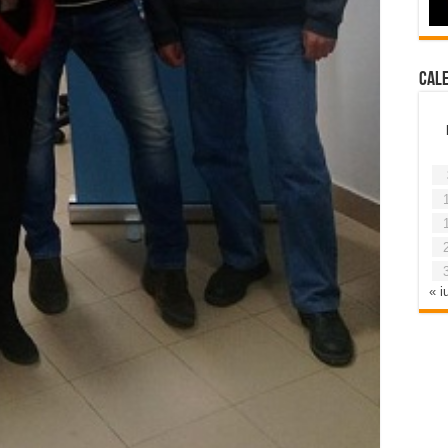
Cal
« iu