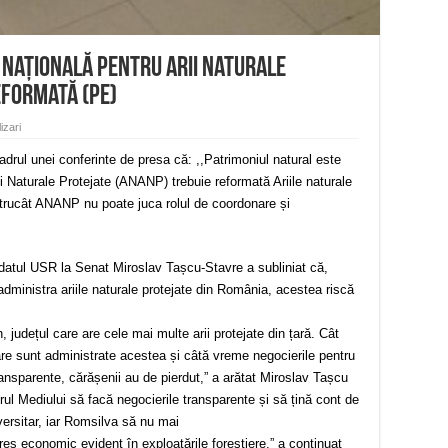
 Națională pentru Arii Naturale
eformată (PE)
izari
drul unei conferinte de presa că: ,,Patrimoniul natural este
i Naturale Protejate (ANANP) trebuie reformată Ariile naturale
ntrucât ANANP nu poate juca rolul de coordonare și
didatul USR la Senat Miroslav Tașcu-Stavre a subliniat că,
ministra ariile naturale protejate din România, acestea riscă
.
județul care are cele mai multe arii protejate din țară. Cât
re sunt administrate acestea și câtă vreme negocierile pentru
nsparente, cărășenii au de pierdut,” a arătat Miroslav Tașcu
ul Mediului să facă negocierile transparente și să țină cont de
versitar, iar Romsilva să nu mai
eres economic evident în exploatările forestiere,” a continuat