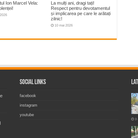
ul Ion Marcel Vela:
La mulți ani, dragi tați!
olenței!
Respect pentru devotamentul
și implicarea pe care le arătați
 2026
zilnic!
10 mai 2026
Social Links
La
de
facebook
instagram
youtube
3 
l