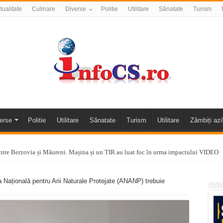
tualitate
Culinare
Diverse
Politie
Utilitare
Sănatate
Turism
erse
Politie
Utilitare
Sănatate
Turism
Utilitare
Zâmbiți azi
tre Berzovia și Măureni. Mașina și un TIR au luat foc în urma impactului VIDEO
 o promenadă… cu obstacole VIDEO
Națională pentru Arii Naturale Protejate (ANANP) trebuie
alea Almăjului și zona Oravița – Cărbunari VIDEO
nizării apei potabile în Bocșa Română, în data de 6 august 2026
E APĂ în ORAVIȚA – 05.08.2026 – avarie