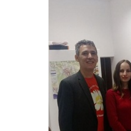
Anunț important – Închidere 
Ștrandul Termal Ring din Ora
Miresme de lavandă, mentă și 
ANUNȚ OPRIRE APĂ în Reșița 
ANUNŢ OPRIRE APĂ în CARAN