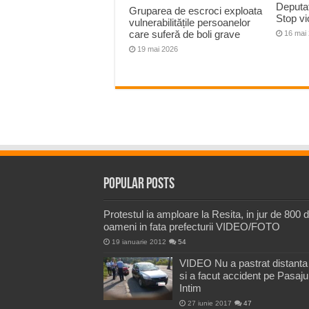
Deputat
Gruparea de escroci exploata
Stop vi
vulnerabilitățile persoanelor
care suferă de boli grave
16 mai
19 mai 2026
Popular Posts
Protestul ia amploare la Resita, in jur de 800 
oameni in fata prefecturii VIDEO/FOTO
19 ianuarie 2012
54
VIDEO Nu a pastrat distanta
si a facut accident pe Pasaju
Intim
27 iunie 2017
47