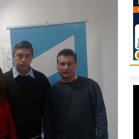
temporară Podul de Piatră din Herculane
vița – locul unde natura a ascuns un izvor de sănătate VIDEO
flori de vară și râsete de copii la Carașova VIDEO
– avarie – 04.08.2026 – str. Văliugului și Plastomet
SEBEȘ – 04.08.2026 – avarie – Calea Severinului