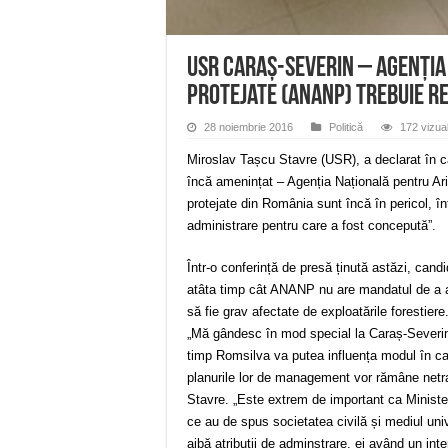
USR Caraș-Severin – Agenția
Protejate (ANANP) trebuie r
28 noiembrie 2016
Politică
172 vizual
Miroslav Tașcu Stavre (USR), a declarat în ca
încă amenințat – Agenția Națională pentru Ari
protejate din România sunt încă în pericol, î
administrare pentru care a fost concepută”.
Într-o conferință de presă ținută astăzi, can
atâta timp cât ANANP nu are mandatul de a ad
să fie grav afectate de exploatările forestiere
„Mă gândesc în mod special la Caraș-Severin, 
timp Romsilva va putea influența modul în ca
planurile lor de management vor rămâne netra
Stavre. „Este extrem de important ca Minister
ce au de spus societatea civilă și mediul uni
aibă atribuții de adminstrare, ei având un int