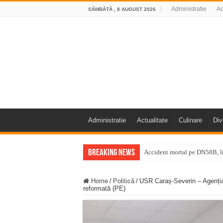
Administratie
Ac
SÂMBĂTĂ , 8 AUGUST 2026
Administratie
Actualitate
Culinare
Div
Breaking News
Accident mortal pe DN58B, în
11 milioane de euro pentru
Home
/
Politică
/
USR Caraș-Severin – Agenția 
Furtuna și vijelia au lovit V
reformată (PE)
Întreruperi temporare ale fur
ANUNŢ OPRIRE ANUNŢ OPRIR