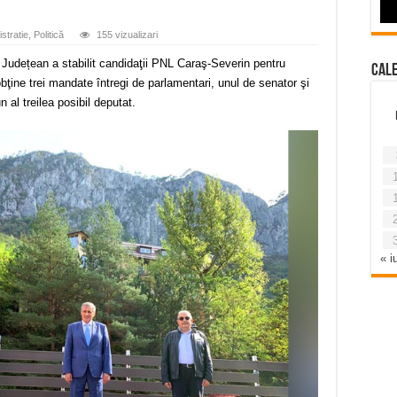
stratie
,
Politică
155 vizualizari
 Județean a stabilit candidaţii PNL Caraş-Severin pentru
Cal
bţine trei mandate întregi de parlamentari, unul de senator şi
n al treilea posibil deputat.
« iu