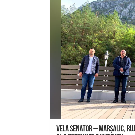
Miresme de lavandă, mentă și 
ANUNȚ OPRIRE APĂ în Reșița 
ANUNŢ OPRIRE APĂ în CARAN
ANUNŢ OPRIRE APĂ în CA
ANUNȚ OPRIRE APĂ în Reșița,
Vela senator – Marșalic, Ruj