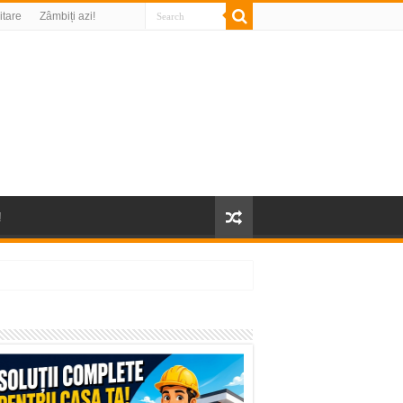
litare
Zâmbiți azi!
!