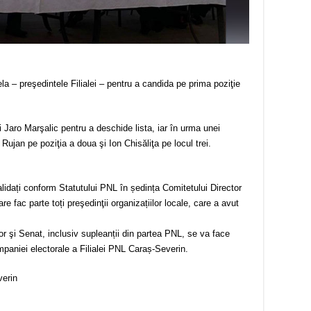
a – preşedintele Filialei – pentru a candida pe prima poziţie
 Jaro Marşalic pentru a deschide lista, iar în urma unei
ujan pe poziţia a doua şi Ion Chisăliţa pe locul trei.
alidați conform Statutului PNL în ședința Comitetului Director
e fac parte toți preşedinţii organizațiilor locale, care a avut
r şi Senat, inclusiv supleanții din partea PNL, se va face
niei electorale a Filialei PNL Caraș-Severin.
erin