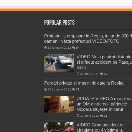
Popular Posts
Protestul ia amploare la Resita, in jur de 800 
oameni in fata prefecturii VIDEO/FOTO
19 ianuarie 2012
54
VIDEO Nu a pastrat distanta
si a facut accident pe Pasaju
Intim
27 iunie 2017
47
Parcări private și mașini ridicate la Reșița
10 ianuarie 2012
33
UPDATE VIDEO A mai pleca
un OM dintre noi, părintele
Nicoară slujește în ceruri
17 iunie 2013
31
VIDEO Grav accident de
circulatie cu 4 victime la