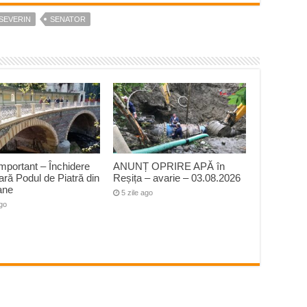
SEVERIN
SENATOR
mportant – Închidere
ANUNȚ OPRIRE APĂ în
ră Podul de Piatră din
Reșița – avarie – 03.08.2026
ane
5 zile ago
ago