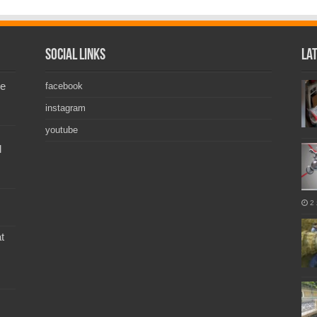
Social Links
La
de
facebook
instagram
youtube
l
2 
t