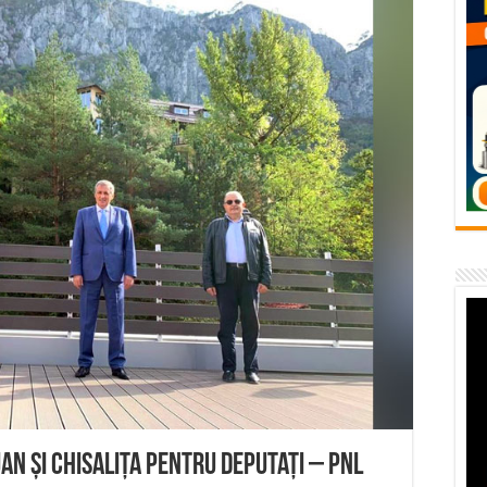
flori de vară și râsete de copii la Carașova VIDEO
– avarie – 04.08.2026 – str. Văliugului și Plastomet
SEBEȘ – 04.08.2026 – avarie – Calea Severinului
RANSEBEȘ avarie
 cartier Țerova – avarie – 04.08.2026
an și Chisalița pentru deputați – PNL