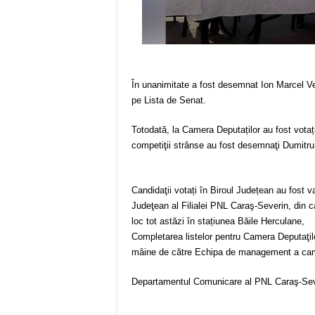
În unanimitate a fost desemnat Ion Marcel Vel
pe Lista de Senat.
Totodată, la Camera Deputaților au fost votați
competiţii strânse au fost desemnaţi Dumitru R
Candidaţii votați în Biroul Județean au fost v
Judeţean al Filialei PNL Caraş-Severin, din car
loc tot astăzi în stațiunea Băile Herculane,
Completarea listelor pentru Camera Deputaţilo
mâine de către Echipa de management a campa
Departamentul Comunicare al PNL Caraş-Sev