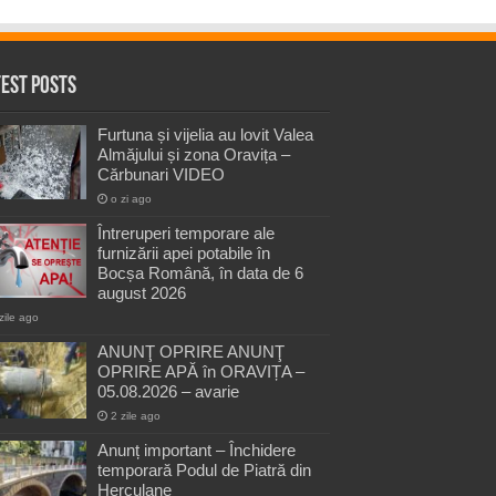
test Posts
Furtuna și vijelia au lovit Valea
Almăjului și zona Oravița –
Cărbunari VIDEO
o zi ago
Întreruperi temporare ale
furnizării apei potabile în
Bocșa Română, în data de 6
august 2026
zile ago
ANUNŢ OPRIRE ANUNŢ
OPRIRE APĂ în ORAVIȚA –
05.08.2026 – avarie
2 zile ago
Anunț important – Închidere
temporară Podul de Piatră din
Herculane