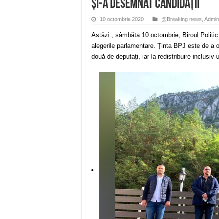
și-a desemnat candidații
10 octombrie 2020
@Breaking news
,
Admini
Astăzi , sâmbăta 10 octombrie, Biroul Politic
alegerile parlamentare. Ţinta BPJ este de a o
două de deputați, iar la redistribuire inclusiv u