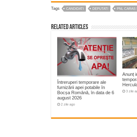
Tags
CANDIDATI
DEPUTATI
PNL CARAS 
Related Articles
Anunț i
tempora
Întreruperi temporare ale
Hercul
furnizării apei potabile în
3 zile 
Bocșa Română, în data de 6
august 2026
2 zile ago