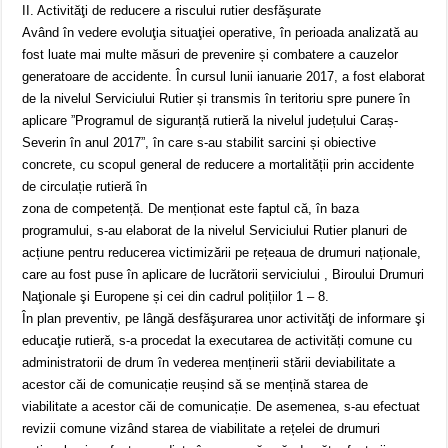
II. Activităţi de reducere a riscului rutier desfăşurate
Având în vedere evoluţia situaţiei operative, în perioada analizată au
fost luate mai multe măsuri de prevenire și combatere a cauzelor
generatoare de accidente. În cursul lunii ianuarie 2017, a fost elaborat
de la nivelul Serviciului Rutier și transmis în teritoriu spre punere în
aplicare ”Programul de siguranță rutieră la nivelul județului Caraș-
Severin în anul 2017”, în care s-au stabilit sarcini și obiective
concrete, cu scopul general de reducere a mortalității prin accidente
de circulație rutieră în
zona de competență. De menționat este faptul că, în baza
programului, s-au elaborat de la nivelul Serviciului Rutier planuri de
acțiune pentru reducerea victimizării pe rețeaua de drumuri naționale,
care au fost puse în aplicare de lucrătorii serviciului , Biroului Drumuri
Naţionale şi Europene și cei din cadrul polițiilor 1 – 8.
În plan preventiv, pe lângă desfăşurarea unor activităţi de informare şi
educaţie rutieră, s-a procedat la executarea de activități comune cu
administratorii de drum în vederea menținerii stării deviabilitate a
acestor căi de comunicație reușind să se mențină starea de
viabilitate a acestor căi de comunicație. De asemenea, s-au efectuat
revizii comune vizând starea de viabilitate a rețelei de drumuri