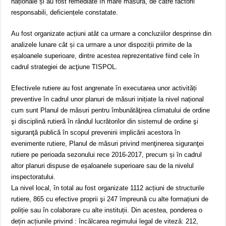
naționale și au fost remediate în mare măsură, de către factorii
responsabili, deficiențele constatate.
Au fost organizate acțiuni atât ca urmare a concluziilor desprinse din
analizele lunare cât și ca urmare a unor dispoziții primite de la
eșaloanele superioare, dintre acestea reprezentative fiind cele în
cadrul strategiei de acţiune TISPOL.
Efectivele rutiere au fost angrenate în executarea unor activități
preventive în cadrul unor planuri de măsuri inițiate la nivel național
cum sunt Planul de măsuri pentru îmbunătăţirea climatului de ordine
şi disciplină rutieră în rândul lucrătorilor din sistemul de ordine şi
siguranţă publică în scopul prevenirii implicării acestora în
evenimente rutiere, Planul de măsuri privind menţinerea siguranţei
rutiere pe perioada sezonului rece 2016-2017, precum și în cadrul
altor planuri dispuse de eșaloanele superioare sau de la nivelul
inspectoratului.
La nivel local, în total au fost organizate 1112 acțiuni de structurile
rutiere, 865 cu efective proprii şi 247 împreună cu alte formațiuni de
poliție sau în colaborare cu alte instituții. Din acestea, ponderea o
dețin acțiunile privind : încălcarea regimului legal de viteză: 212,