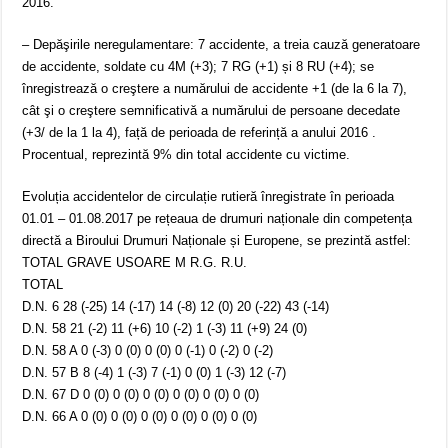
2016.
– Depăşirile neregulamentare: 7 accidente, a treia cauză generatoare
de accidente, soldate cu 4M (+3); 7 RG (+1) și 8 RU (+4); se
înregistrează o creştere a numărului de accidente +1 (de la 6 la 7),
cât şi o creştere semnificativă a numărului de persoane decedate
(+3/ de la 1 la 4), față de perioada de referință a anului 2016 .
Procentual, reprezintă 9% din total accidente cu victime.
Evoluția accidentelor de circulație rutieră înregistrate în perioada
01.01 – 01.08.2017 pe rețeaua de drumuri naționale din competența
directă a Biroului Drumuri Naționale și Europene, se prezintă astfel:
TOTAL GRAVE USOARE M R.G. R.U.
TOTAL
D.N. 6 28 (-25) 14 (-17) 14 (-8) 12 (0) 20 (-22) 43 (-14)
D.N. 58 21 (-2) 11 (+6) 10 (-2) 1 (-3) 11 (+9) 24 (0)
D.N. 58 A 0 (-3) 0 (0) 0 (0) 0 (-1) 0 (-2) 0 (-2)
D.N. 57 B 8 (-4) 1 (-3) 7 (-1) 0 (0) 1 (-3) 12 (-7)
D.N. 67 D 0 (0) 0 (0) 0 (0) 0 (0) 0 (0) 0 (0)
D.N. 66 A 0 (0) 0 (0) 0 (0) 0 (0) 0 (0) 0 (0)