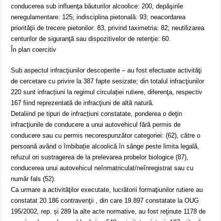
conducerea sub influenţa băuturilor alcoolice: 200, depăşirile
neregulamentare: 125; indisciplina pietonală: 93; neacordarea
priorităţii de trecere pietonilor: 83, privind taximetria: 82; neutilizarea
centurilor de siguranţă sau dispozitivelor de retenţie: 60.
În plan coercitiv
Sub aspectul infracţiunilor descoperite – au fost efectuate activităţi
de cercetare cu privire la 387 fapte sesizate; din totalul infracţiunilor
220 sunt infracțiuni la regimul circulației rutiere, diferenţa, respectiv
167 fiind reprezentată de infracţiuni de altă natură.
Detaliind pe tipuri de infracțiuni constatate, ponderea o deţin
infracţiunile de conducere a unui autovehicul fără permis de
conducere sau cu permis necorespunzător categoriei: (62), către o
persoană având o îmbibație alcoolică în sânge peste limita legală,
refuzul ori sustragerea de la prelevarea probelor biologice (87),
conducerea unui autovehicul neînmatriculat/neînregistrat sau cu
număr fals (52).
Ca urmare a activităţilor executate, lucrătorii formaţiunilor rutiere au
constatat 20.186 contravenţii , din care 19.897 constatate la OUG
195/2002, rep. și 289 la alte acte normative, au fost reţinute 1178 de