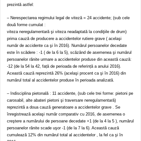
prezintă astfel:
– Nerespectarea regimului legal de viteză = 24 accidente; (sub cele
două forme cumulat :
viteza neregulamentară şi viteza neadaptată la condiţiile de drum)
prima cauză de producere a accidentelor rutiere grave ( acelaşi
număr de accidente ca şi în 2016). Numărul persoanelor decedate
este în scădere : -1 ( de la 6 la 5), scăzând de asemenea şi numărul
persoanelor rănite urmare a accidentelor produse din această cauză:
-12 (de la 54 la 42, față de perioada de referință a anului 2016).
Această cauză reprezintă 26% (acelaşi procent ca şi în 2016) din
numărul total al accidentelor produse în perioada analizată.
– Indisciplina pietonală : 11 accidente, (sub cele trei forme: pietoni pe
carosabil, alte abateri pietoni şi traversare neregulamentară)
reprezintă a doua cauză generatoare a accidentelor grave . Se
înregistrează acelaşi număr comparativ cu 2016, de asemenea o
creştere a numărului de persoane decedate +1 (de la 4 la 5 ), numărul
persoanelor rănite scade uşor -1 (de la 7 la 6). Această cauză
cumulează 12% din numărul total al accidentelor , la fel ca şi în