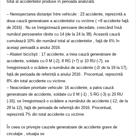
total al accidentelor produse în perioada analizată.
– Nerespectarea distanţei între vehicule : 23 accidente, reprezintă a
doua cauză generatoare a accidentelor cu victime ( +8 accidente faţă
de 2016) . Nu se înregistrează persoane decedate, crescând însă
numărul persoanelor rănite cu 14 (de la 24 la 38). Această cauză
cumulează 10% din numărul total al accidentelor , faţă de 6% în
aceiaşi perioadă a anului 2016.
– Abateri biciclişti : 17 accidente, a treia cauză generatoare de
accidente, soldate cu 0 M (-2); 8 RG (+7) și 10 RU (-7); se
înregistrează o scădere a numărului de accidente (-2/ de la 19 la 17),
față de perioada de referință a anului 2016 . Procentual, reprezintă
8% din total accidente cu victime.
– Neacordare prioritate vehicule: 16 accidente, a patra cauză
generatoare de accidente, soldate cu 0 M (-1) ; 5 RG (-3) și 20 RU
(-16); se înregistrează o scădere a numărului de accidente (-12; de la
28 la 12), faţă de perioada de referinţă din 2016. Procentual,
reprezintă 7% din total accidente cu victime.
În ceea ce priveşte cauzele generatoare de accidente grave de
circulaţie , situaţia se