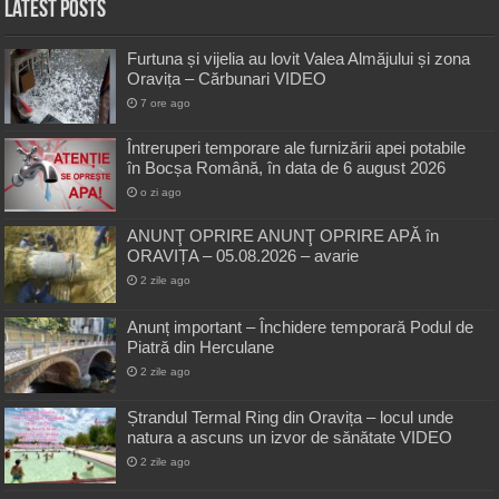
Latest Posts
Furtuna și vijelia au lovit Valea Almăjului și zona
Oravița – Cărbunari VIDEO
7 ore ago
Întreruperi temporare ale furnizării apei potabile
în Bocșa Română, în data de 6 august 2026
o zi ago
ANUNŢ OPRIRE ANUNŢ OPRIRE APĂ în
ORAVIȚA – 05.08.2026 – avarie
2 zile ago
Anunț important – Închidere temporară Podul de
Piatră din Herculane
2 zile ago
Ștrandul Termal Ring din Oravița – locul unde
natura a ascuns un izvor de sănătate VIDEO
2 zile ago