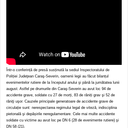
Într-o conferință de presă susținută la sediul Inspectoratului de
Poliției Judeţean Caraş-Severin, oamenii legii au făcut bilanțul
evenimentelor rutiere de la începutul anului şi până la jumătatea lunii
august. Astfel pe drumurile din Caraş-Severin au avut loc 94 de
accidente grave, soldate cu 27 de morți, 83 de răniți grav şi 52 de
răniţi uşor. Cauzele principale generatoare de accidente grave de
circulație sunt: nerespectarea regimului legal de viteză, indisciplina
pietonală şi depășirile neregulamentare. Cele mai multe accidente
soldate cu victime au avut loc pe DN 6 (28 de evenimente rutiere) şi
DN 58 (21).