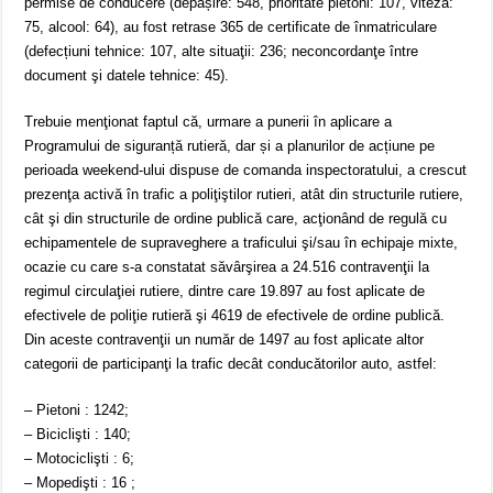
permise de conducere (depășire: 548, prioritate pietoni: 107, viteză:
75, alcool: 64), au fost retrase 365 de certificate de înmatriculare
(defecțiuni tehnice: 107, alte situaţii: 236; neconcordanţe între
document şi datele tehnice: 45).
Trebuie menţionat faptul că, urmare a punerii în aplicare a
Programului de siguranță rutieră, dar și a planurilor de acțiune pe
perioada weekend-ului dispuse de comanda inspectoratului, a crescut
prezenţa activă în trafic a poliţiştilor rutieri, atât din structurile rutiere,
cât şi din structurile de ordine publică care, acţionând de regulă cu
echipamentele de supraveghere a traficului şi/sau în echipaje mixte,
ocazie cu care s-a constatat săvârşirea a 24.516 contravenţii la
regimul circulaţiei rutiere, dintre care 19.897 au fost aplicate de
efectivele de poliţie rutieră şi 4619 de efectivele de ordine publică.
Din aceste contravenţii un număr de 1497 au fost aplicate altor
categorii de participanţi la trafic decât conducătorilor auto, astfel:
– Pietoni : 1242;
– Biciclişti : 140;
– Motociclişti : 6;
– Mopedişti : 16 ;