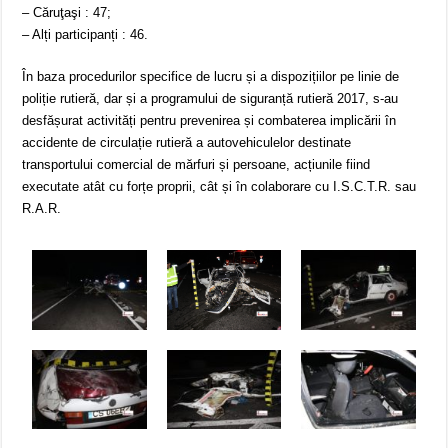
– Căruţaşi : 47;
– Alți participanți : 46.
În baza procedurilor specifice de lucru și a dispozițiilor pe linie de
poliție rutieră, dar și a programului de siguranță rutieră 2017, s-au
desfășurat activități pentru prevenirea și combaterea implicării în
accidente de circulație rutieră a autovehiculelor destinate
transportului comercial de mărfuri și persoane, acțiunile fiind
executate atât cu forțe proprii, cât și în colaborare cu I.S.C.T.R. sau
R.A.R.