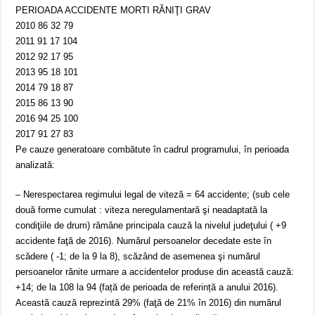
PERIOADA ACCIDENTE MORTI RĂNIŢI GRAV
2010 86 32 79
2011 91 17 104
2012 92 17 95
2013 95 18 101
2014 79 18 87
2015 86 13 90
2016 94 25 100
2017 91 27 83
Pe cauze generatoare combătute în cadrul programului, în perioada
analizată:
– Nerespectarea regimului legal de viteză = 64 accidente; (sub cele
două forme cumulat : viteza neregulamentară şi neadaptată la
condiţiile de drum) rămâne principala cauză la nivelul judeţului ( +9
accidente faţă de 2016). Numărul persoanelor decedate este în
scădere ( -1; de la 9 la 8), scăzând de asemenea şi numărul
persoanelor rănite urmare a accidentelor produse din această cauză:
+14; de la 108 la 94 (față de perioada de referință a anului 2016).
Această cauză reprezintă 29% (faţă de 21% în 2016) din numărul