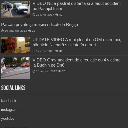
VIDEO Nu a pastrat distanta si a facut accident
pe Pasajul Intim
27 iunie 2017
47
Parcări private și mașini ridicate la Reșița
10 ianuarie 2012
33
UPDATE VIDEO A mai plecat un OM dintre noi,
părintele Nicoară slujește în ceruri
17 iunie 2013
31
VIDEO Grav accident de circulatie cu 4 victime
la Buchin pe Dn6
14 august 2017
30
Social Links
facebook
instagram
youtube