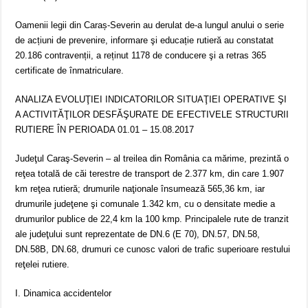
Oamenii legii din Caraș-Severin au derulat de-a lungul anului o serie
de acțiuni de prevenire, informare şi educație rutieră au constatat
20.186 contravenții, a reținut 1178 de conducere şi a retras 365
certificate de înmatriculare.
ANALIZA EVOLUŢIEI INDICATORILOR SITUAŢIEI OPERATIVE ŞI
A ACTIVITĂŢILOR DESFĂŞURATE DE EFECTIVELE STRUCTURII
RUTIERE ÎN PERIOADA 01.01 – 15.08.2017
Judeţul Caraş-Severin – al treilea din România ca mărime, prezintă o
reţea totală de căi terestre de transport de 2.377 km, din care 1.907
km reţea rutieră; drumurile naţionale însumează 565,36 km, iar
drumurile judeţene şi comunale 1.342 km, cu o densitate medie a
drumurilor publice de 22,4 km la 100 kmp. Principalele rute de tranzit
ale judeţului sunt reprezentate de DN.6 (E 70), DN.57, DN.58,
DN.58B, DN.68, drumuri ce cunosc valori de trafic superioare restului
reţelei rutiere.
I. Dinamica accidentelor