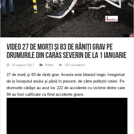
ANUNŢ OPRIRE APĂ în CARANSEBEȘ – 04.08.2026 – avarie – Calea Severinu
ANUNŢ OPRIRE APĂ în CARANSEBEȘ avarie
ANUNȚ OPRIRE APĂ în Reșița, cartier Țerova – avarie – 04.08.2026
VIDEO 27 de morți şi 83 de răniți grav pe
drumurile din Caras Severin de la 1 ianuarie
19 august 2017
Politie
193 vizualizari
27 de morți şi 83 de răniți grav. Acesta este bilanțul tragic înregistrat
de la începutul anului şi până în prezent, de către polițiștii rutieri. Pe
drumurile cărăşe au avut loc 222 de accidente cu victime dintre care
94 au fost calificate ca fiind accidente grave.