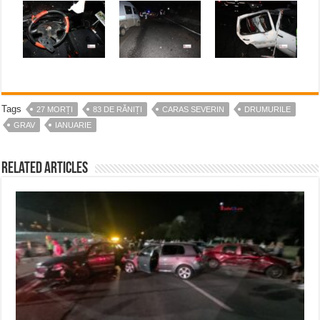
Tags
27 MORȚI
83 DE RĂNIȚI
CARAS SEVERIN
DRUMURILE
GRAV
IANUARIE
Related Articles