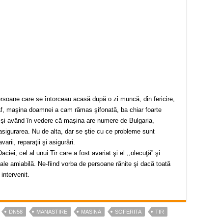
ersoane care se întorceau acasă după o zi muncă, din fericire,
raf, maşina doamnei a cam rămas şifonată, ba chiar foarte
ei şi având în vedere că maşina are numere de Bulgaria,
sigurarea. Nu de alta, dar se ştie cu ce probleme sunt
arii, reparaţii şi asigurări.
iei, cel al unui Tir care a fost avariat şi el ,,olecuţă” şi
cale amiabilă. Ne-fiind vorba de persoane rănite şi dacă toată
intervenit.
DN58
MANASTIRE
MASINA
SOFERITA
TIR