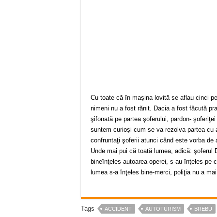
Cu toate că în maşina lovită se aflau cinci p
nimeni nu a fost rănit. Dacia a fost făcută p
şifonată pe partea şoferului, pardon- şoferiţ
suntem curioşi cum se va rezolva partea cu a
confruntaţi şoferii atunci când este vorba de av
Unde mai pui că toată lumea, adică: şoferul Dac
bineînţeles autoarea operei, s-au înţeles pe 
lumea s-a înţeles bine-merci, poliţia nu a mai 
Tags
ACCIDENT
AUTOTURISM
BREBU