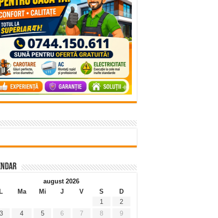
endar
august 2026
L
Ma
Mi
J
V
S
D
1
2
3
4
5
6
7
8
9