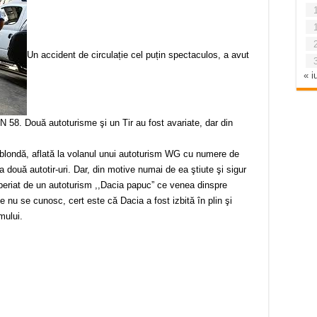
Un accident de circulație cel puțin spectaculos, a avut
« iu
N 58. Două autoturisme şi un Tir au fost avariate, dar din
u blondă, aflată la volanul unui autoturism WG cu numere de
a două autotir-uri. Dar, din motive numai de ea ştiute şi sigur
speriat de un autoturism ,,Dacia papuc” ce venea dinspre
nu se cunosc, cert este că Dacia a fost izbită în plin şi
mului.