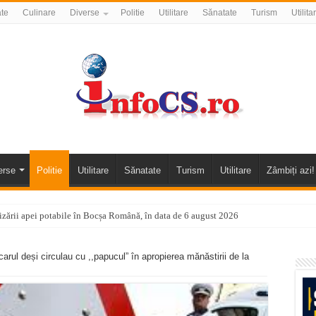
ate
Culinare
Diverse
Politie
Utilitare
Sănatate
Turism
Utilita
erse
Politie
Utilitare
Sănatate
Turism
Utilitare
Zâmbiți azi!
nizării apei potabile în Bocșa Română, în data de 6 august 2026
E APĂ în ORAVIȚA – 05.08.2026 – avarie
rul deși circulau cu ,,papucul” în apropierea mănăstirii de la
temporară Podul de Piatră din Herculane
vița – locul unde natura a ascuns un izvor de sănătate VIDEO
flori de vară și râsete de copii la Carașova VIDEO