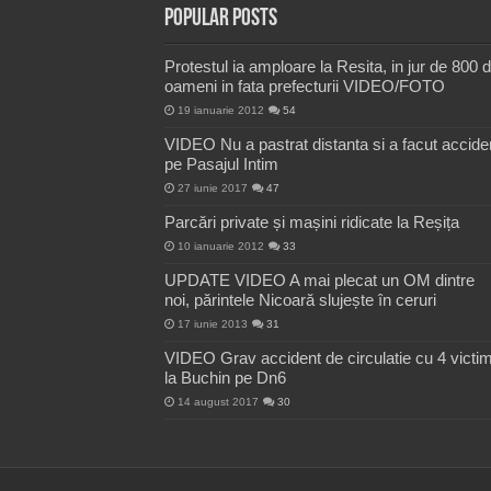
Popular Posts
Protestul ia amploare la Resita, in jur de 800 
oameni in fata prefecturii VIDEO/FOTO
19 ianuarie 2012
54
VIDEO Nu a pastrat distanta si a facut accide
pe Pasajul Intim
27 iunie 2017
47
Parcări private și mașini ridicate la Reșița
10 ianuarie 2012
33
UPDATE VIDEO A mai plecat un OM dintre
noi, părintele Nicoară slujește în ceruri
17 iunie 2013
31
VIDEO Grav accident de circulatie cu 4 victi
la Buchin pe Dn6
14 august 2017
30