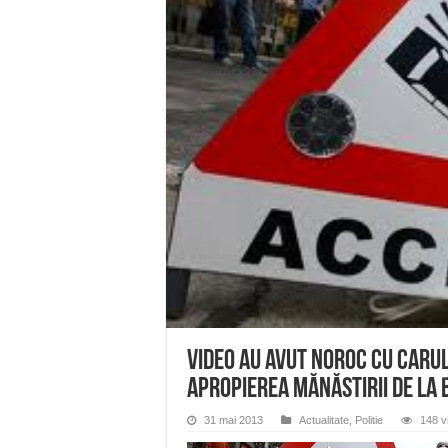
ANUNȚ OPRIRE APĂ în Reșița 
ANUNŢ OPRIRE APĂ în CARAN
ANUNŢ OPRIRE APĂ în CA
ANUNȚ OPRIRE APĂ în Reșița,
ANUNȚ OPRIRE APĂ în Reșița
VIDEO Au avut noroc cu carul 
apropierea mănăstirii de la
31 mai 2013
Actualitate
,
Politie
148 vi