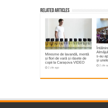
Related Articles
Întâlni
Almăjulu
Miresme de lavandă, mentă
s-au a
și flori de vară și râsete de
și unel
copii la Carașova VIDEO
2 zile 
2 zile ago