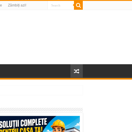
re
Zâmbiți azi!