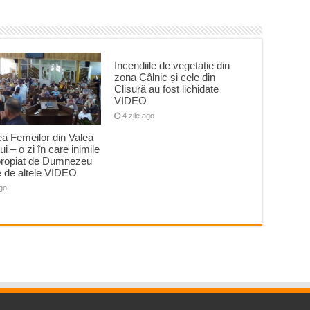
Incendiile de vegetație din
zona Câlnic și cele din
Clisură au fost lichidate
VIDEO
4 zile ago
rea Femeilor din Valea
i – o zi în care inimile
propiat de Dumnezeu
e de altele VIDEO
ago