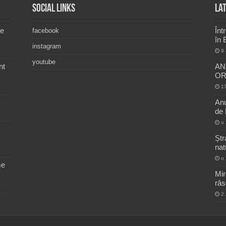
Social Links
La
de
Înt
facebook
în 
instagram
9 
youtube
nt
AN
ORA
1
Anu
de 
o 
Ștr
nat
o 
me
Mir
râs
2 