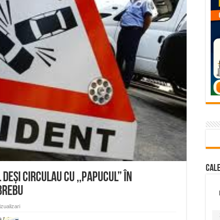
– avarie – 04.08.2026 – str. Văliugului și Plastomet
SEBEȘ – 04.08.2026 – avarie – Calea Severinului
RANSEBEȘ avarie
 cartier Țerova – avarie – 04.08.2026
 – avarie – 03.08.2026 – Calea Caransebeșului
Cal
deși circulau cu ,,papucul” în
 Brebu
zualizari