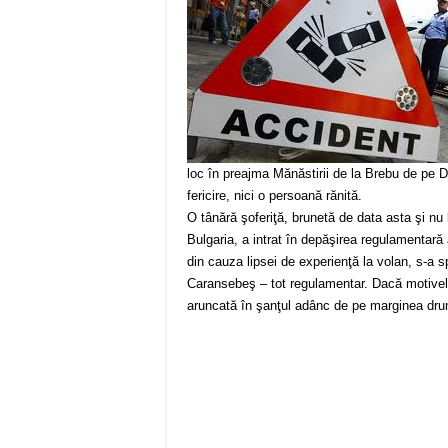
loc în preajma Mănăstirii de la Brebu de pe D
fericire, nici o persoană rănită.
O tânără şoferiţă, brunetă de data asta şi n
Bulgaria, a intrat în depăşirea regulamentară 
din cauza lipsei de experienţă la volan, s-a 
Caransebeş – tot regulamentar. Dacă motivele 
aruncată în şanţul adânc de pe marginea dru