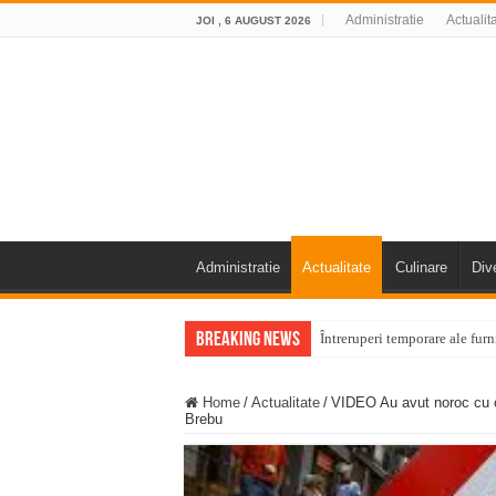
Administratie
Actualit
JOI , 6 AUGUST 2026
Administratie
Actualitate
Culinare
Div
Breaking News
Întreruperi temporare ale fur
ANUNŢ OPRIRE ANUNŢ OPRIR
Home
/
Actualitate
/
VIDEO Au avut noroc cu ca
Anunț important – Închidere 
Brebu
Ștrandul Termal Ring din Ora
Miresme de lavandă, mentă și 