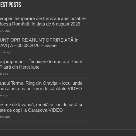
test Posts
reruperi temporare ale furnizării apei potabile
Bocșa Română, în data de 6 august 2026
ore ago
UNŢ OPRIRE ANUNŢ OPRIRE APĂ în
VIȚA – 05.08.2026 – avarie
7 ore ago
nț important – Închidere temporară Podul
Piatră din Herculane
zi ago
andul Termal Ring din Oravița – locul unde
ura a ascuns un izvor de sănătate VIDEO
zi ago
esme de lavandă, mentă și flori de vară și
ete de copii la Carașova VIDEO
zile ago