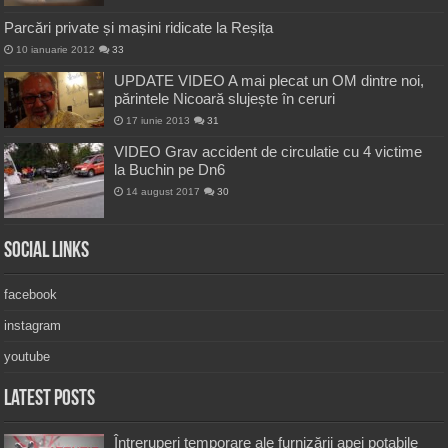
Parcări private și mașini ridicate la Reșița
10 ianuarie 2012
33
UPDATE VIDEO A mai plecat un OM dintre noi,
părintele Nicoară slujește în ceruri
17 iunie 2013
31
VIDEO Grav accident de circulatie cu 4 victime
la Buchin pe Dn6
14 august 2017
30
Social Links
facebook
instagram
youtube
Latest Posts
Întreruperi temporare ale furnizării apei potabile