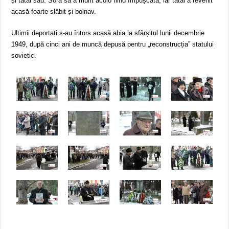
și tatăl său. Sora sa a murit acolo fiind împușcată, iar tatăl a revenit
acasă foarte slăbit și bolnav.
Ultimii deportați s-au întors acasă abia la sfârșitul lunii decembrie
1949, după cinci ani de muncă depusă pentru „reconstrucția” statului
sovietic.