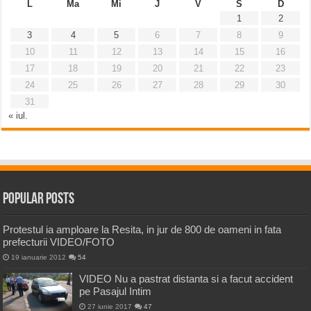
L
Ma
Mi
J
V
S
D
1
2
3
4
5
6
7
8
9
10
11
12
13
14
15
16
17
18
19
20
21
22
23
24
25
26
27
28
29
30
31
« iul.
Popular Posts
Protestul ia amploare la Resita, in jur de 800 de oameni in fata
prefecturii VIDEO/FOTO
19 ianuarie 2012
54
VIDEO Nu a pastrat distanta si a facut accident
pe Pasajul Intim
27 iunie 2017
47