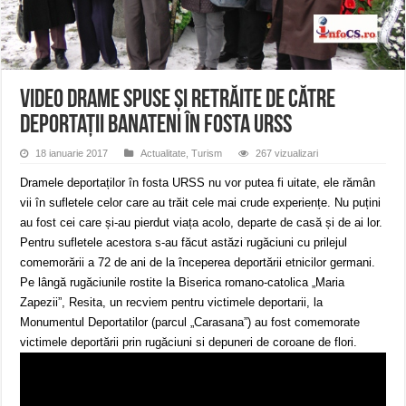
ANUNŢ OPRIRE APĂ în CARANSEBEȘ avarie
ANUNȚ OPRIRE APĂ în Reșița, cartier Țerova – avarie – 04.08.2026
ANUNȚ OPRIRE APĂ în Reșița – avarie – 03.08.2026 – Calea Caransebeșului
VIDEO Drame spuse și retrăite de către
deportații banateni în fosta URSS
18 ianuarie 2017
Actualitate
,
Turism
267 vizualizari
Dramele deportaților în fosta URSS nu vor putea fi uitate, ele rămân
vii în sufletele celor care au trăit cele mai crude experiențe. Nu puțini
au fost cei care și-au pierdut viața acolo, departe de casă și de ai lor.
Pentru sufletele acestora s-au făcut astăzi rugăciuni cu prilejul
comemorării a 72 de ani de la începerea deportării etnicilor germani.
Pe lângă rugăciunile rostite la Biserica romano-catolica „Maria
Zapezii”, Resita, un recviem pentru victimele deportarii, la
Monumentul Deportatilor (parcul „Carasana”) au fost comemorate
victimele deportării prin rugăciuni si depuneri de coroane de flori.