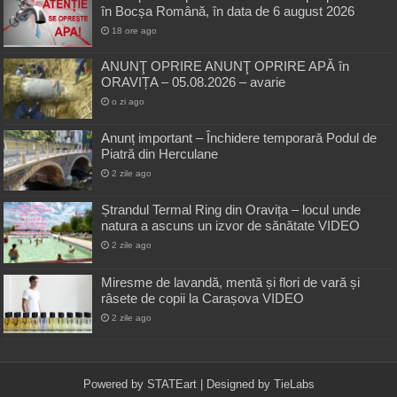
în Bocșa Română, în data de 6 august 2026
18 ore ago
ANUNŢ OPRIRE ANUNŢ OPRIRE APĂ în
ORAVIȚA – 05.08.2026 – avarie
o zi ago
Anunț important – Închidere temporară Podul de
Piatră din Herculane
2 zile ago
Ștrandul Termal Ring din Oravița – locul unde
natura a ascuns un izvor de sănătate VIDEO
2 zile ago
Miresme de lavandă, mentă și flori de vară și
râsete de copii la Carașova VIDEO
2 zile ago
Powered by
STATEart
| Designed by
TieLabs