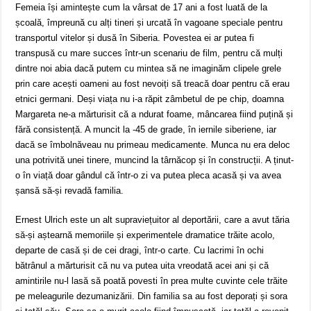
Femeia își amintește cum la vârsat de 17 ani a fost luată de la
școală, împreună cu alți tineri și urcată în vagoane speciale pentru
transportul vitelor și dusă în Siberia. Povestea ei ar putea fi
transpusă cu mare succes într-un scenariu de film, pentru că mulți
dintre noi abia dacă putem cu mintea să ne imaginăm clipele grele
prin care acești oameni au fost nevoiți să treacă doar pentru că erau
etnici germani. Deși viața nu i-a răpit zâmbetul de pe chip, doamna
Margareta ne-a mărturisit că a ndurat foame, mâncarea fiind puțină și
fără consistență. A muncit la -45 de grade, în iernile siberiene, iar
dacă se îmbolnăveau nu primeau medicamente. Munca nu era deloc
una potrivită unei tinere, muncind la târnăcop și în construcții. A ținut-
o în viață doar gândul că într-o zi va putea pleca acasă și va avea
șansă să-și revadă familia.
Ernest Ulrich este un alt supraviețuitor al deportării, care a avut tăria
să-și aștearnă memoriile și experimentele dramatice trăite acolo,
departe de casă și de cei dragi, într-o carte. Cu lacrimi în ochi
bătrânul a mărturisit că nu va putea uita vreodată acei ani și că
amintirile nu-l lasă să poată povesti în prea multe cuvinte cele trăite
pe meleagurile dezumanizării. Din familia sa au fost deporați și sora