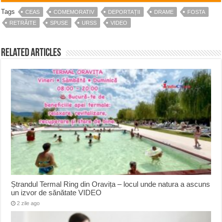
Tags
CEAS
COMEMORATIV
DEPORTAȚII
DRAME
FOSTA
RETRĂITE
SPUSE
URSS
VIDEO
Related Articles
Ștrandul Termal Ring din Oravița – locul unde natura a ascuns
un izvor de sănătate VIDEO
2 zile ago