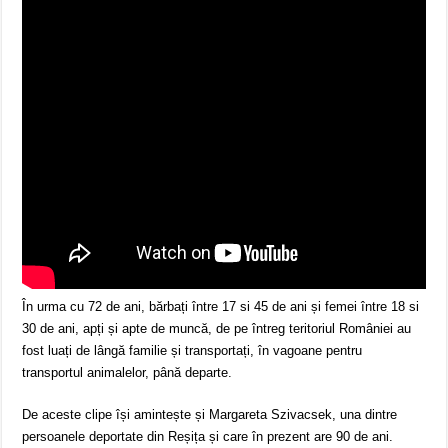
În urma cu 72 de ani, bărbați între 17 si 45 de ani și femei între 18 si
30 de ani, apți și apte de muncă, de pe întreg teritoriul României au
fost luați de lângă familie și transportați, în vagoane pentru
transportul animalelor, până departe.
De aceste clipe își amintește și Margareta Szivacsek, una dintre
persoanele deportate din Reșița și care în prezent are 90 de ani.