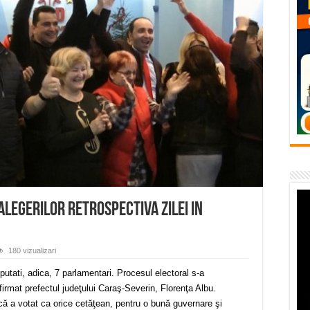
temporară Podul de Piatră din Herculane
vița – locul unde natura a ascuns un izvor de sănătate VIDEO
flori de vară și râsete de copii la Carașova VIDEO
– avarie – 04.08.2026 – str. Văliugului și Plastomet
SEBEȘ – 04.08.2026 – avarie – Calea Severinului
 alegerilor Retrospectiva zilei in
180 vizualizari
putati, adica, 7 parlamentari. Procesul electoral s-a
afirmat prefectul judeţului Caraş-Severin, Florenţa Albu.
că a votat ca orice cetăţean, pentru o bună guvernare şi