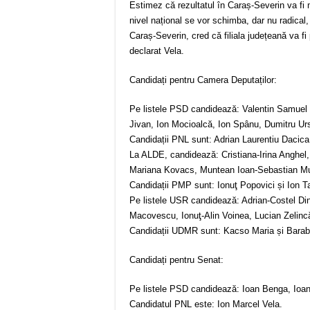
Estimez că rezultatul în Caraș-Severin va fi
nivel național se vor schimba, dar nu radical,
Caraș-Severin, cred că filiala județeană va fi 
declarat Vela.
Candidați pentru Camera Deputaților:
Pe listele PSD candidează: Valentin Samuel B
Jivan, Ion Mocioalcă, Ion Spânu, Dumitru Ur
Candidații PNL sunt: Adrian Laurentiu Dacic
La ALDE, candidează: Cristiana-Irina Anghel, 
Mariana Kovacs, Muntean Ioan-Sebastian Mun
Candidații PMP sunt: Ionuţ Popovici și Ion 
Pe listele USR candidează: Adrian-Costel Di
Macovescu, Ionuţ-Alin Voinea, Lucian Zelincă
Candidații UDMR sunt: Kacso Maria și Barab
Candidați pentru Senat:
Pe listele PSD candidează: Ioan Benga, Ioan 
Candidatul PNL este: Ion Marcel Vela.