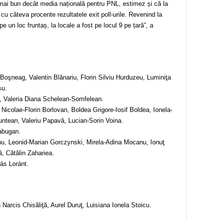
 mai bun decât media națională pentru PNL, estimez și că la
 cu câteva procente rezultatele exit poll-urile. Revenind la
pe un loc fruntaș, la locale a fost pe locul 9 pe țară”, a
oşneag, Valentin Blănariu, Florin Silviu Hurduzeu, Luminiţa
su.
a, Valeria Diana Schelean-Somfelean.
Nicolae-Florin Borlovan, Boldea Grigore-Iosif Boldea, Ionela-
tean, Valeriu Papavă, Lucian-Sorin Voina.
Tabugan.
nu, Leonid-Marian Gorczynski, Mirela-Adina Mocanu, Ionuţ
, Cătălin Zahariea.
ás Loránt.
Narcis Chisăliţă, Aurel Duruţ, Luisiana Ionela Stoicu.