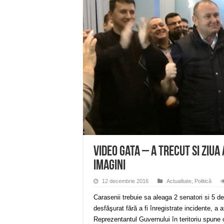
Anunț important – Închidere 
Ștrandul Termal Ring din Ora
Miresme de lavandă, mentă și 
ANUNȚ OPRIRE APĂ în Reșița 
ANUNŢ OPRIRE APĂ în CARAN
VIDEO Gata – a trecut si ziua
imagini
12 decembrie 2016
Actualitate
,
Politică
Carasenii trebuie sa aleaga 2 senatori si 5 de
desfăşurat fără a fi înregistrate incidente, a 
Reprezentantul Guvernului în teritoriu spune 