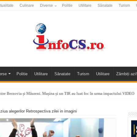
tualitate
Culinare
Diverse
Politie
Utilitare
Sănatate
Turism
erse
Politie
Utilitare
Sănatate
Turism
Utilitare
Zâmbiți azi!
tre Berzovia și Măureni. Mașina și un TIR au luat foc în urma impactului VIDEO
 o promenadă… cu obstacole VIDEO
iua alegerilor Retrospectiva zilei in imagini
alea Almăjului și zona Oravița – Cărbunari VIDEO
nizării apei potabile în Bocșa Română, în data de 6 august 2026
E APĂ în ORAVIȚA – 05.08.2026 – avarie