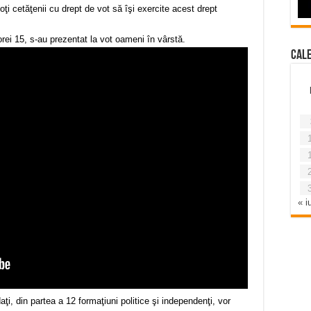
toţi cetăţenii cu drept de vot să îşi exercite acest drept
orei 15, s-au prezentat la vot oameni în vârstă.
Cal
« iu
i, din partea a 12 formaţiuni politice şi independenţi, vor