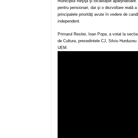
municipiul Reşiţa şi localităţile aparţinătoar
pentru pensionari, dar şi o dezvoltare reală a
principalele priorităţi avute în vedere de cand
independent.
Primarul Resitei, Ioan Popa, a votat la sect
de Cultura, presedintele CJ, Silviu Hurduzeu 
UEM.