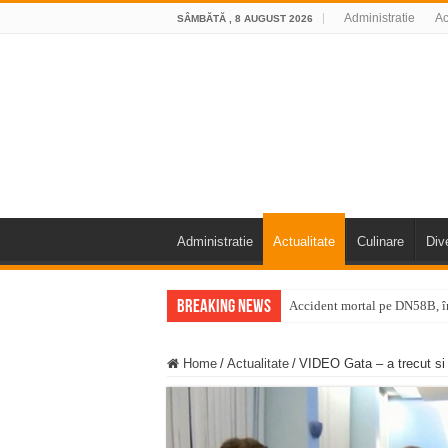
Administratie
Ac
SÂMBĂTĂ , 8 AUGUST 2026
Administratie
Actualitate
Culinare
Div
Breaking News
Accident mortal pe DN58B, în
11 milioane de euro pentru
Home
/
Actualitate
/
VIDEO Gata – a trecut si z
Furtuna și vijelia au lovit V
Întreruperi temporare ale fur
ANUNŢ OPRIRE ANUNŢ OPRIR