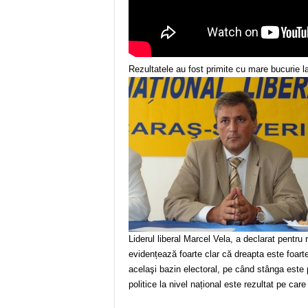
Rezultatele au fost primite cu mare bucurie l
Liderul liberal Marcel Vela, a declarat pentru r
evidențează foarte clar că dreapta este foar
acelaşi bazin electoral, pe când stânga este p
politice la nivel național este rezultat pe car