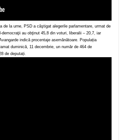
irea de la urne, PSD a câştigat alegerile parlamentare, urmat de
emocraţii au obţinut 45,8 din voturi, liberalii – 20,7, iar
l Avangarde indică procentaje asemănătoare. Populația
gramat duminică, 11 decembrie, un număr de 464 de
28 de deputați.