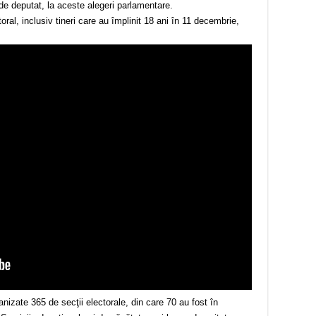
e deputat, la aceste alegeri parlamentare.
toral, inclusiv tineri care au împlinit 18 ani în 11 decembrie,
anizate 365 de secţii electorale, din care 70 au fost în