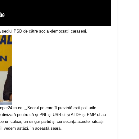
a sediul PSD de către social-democratii caraseni.
eper24.ro ca ,,„Scorul pe care îl prezintă exit poll-urile
te divizată pentru că şi PNL și USR-ul şi ALDE şi PMP-ul au
e un culoar, un singur partid și consecința acestei situații
e îl vedem astăzi, în această seară.