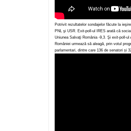
Potrivit rezultatelor sondajelor făcute la ieş
PNL şi USR. Exit-poll-ul IRES arată că social-d
Uniunea Salvaţi România -9,3. Şi exit-poll-u
României urmează să aleagă, prin votul pro
parlamentari, dintre care 136 de senatori și 3