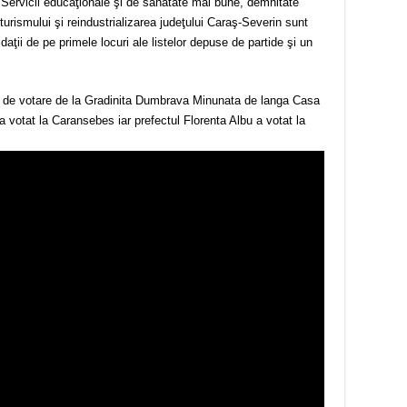
e. Servicii educaţionale şi de sănătate mai bune, demnitate
 turismului şi reindustrializarea judeţului Caraş-Severin sunt
idaţii de pe primele locuri ale listelor depuse de partide şi un
ia de votare de la Gradinita Dumbrava Minunata de langa Casa
a votat la Caransebes iar prefectul Florenta Albu a votat la