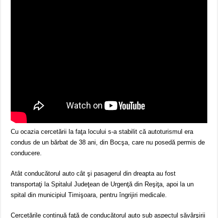
Cu ocazia cercetării la faţa locului s-a stabilit că autoturismul era
condus de un bărbat de 38 ani, din Bocşa, care nu posedă permis de
conducere.
Atât conducătorul auto cât şi pasagerul din dreapta au fost
transportaţi la Spitalul Judeţean de Urgenţă din Reşiţa, apoi la un
spital din municipiul Timişoara, pentru îngrijiri medicale.
Cercetările continuă faţă de conducătorul auto sub aspectul săvârşirii