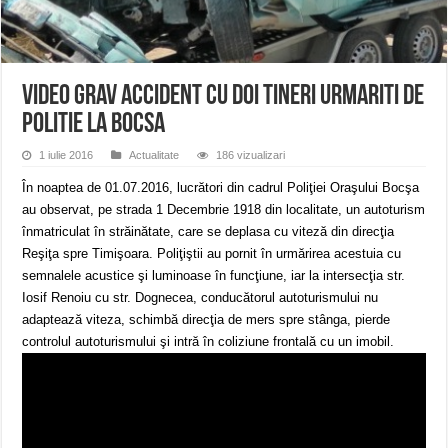
ANUNŢ OPRIRE APĂ în CARANSEBEȘ avarie
ANUNȚ OPRIRE APĂ în Reșița, cartier Țerova – avarie – 04.08.2026
ANUNȚ OPRIRE APĂ în Reșița – avarie – 03.08.2026 – Calea Caransebeșului
VIDEO Grav accident cu doi tineri urmariti de
politie la Bocsa
1 iulie 2016
Actualitate
186 vizualizari
În noaptea de 01.07.2016, lucrători din cadrul Poliţiei Oraşului Bocşa
au observat, pe strada 1 Decembrie 1918 din localitate, un autoturism
înmatriculat în străinătate, care se deplasa cu viteză din direcţia
Reşiţa spre Timişoara. Poliţiştii au pornit în urmărirea acestuia cu
semnalele acustice şi luminoase în funcţiune, iar la intersecţia str.
Iosif Renoiu cu str. Dognecea, conducătorul autoturismului nu
adaptează viteza, schimbă direcţia de mers spre stânga, pierde
controlul autoturismului şi intră în coliziune frontală cu un imobil.