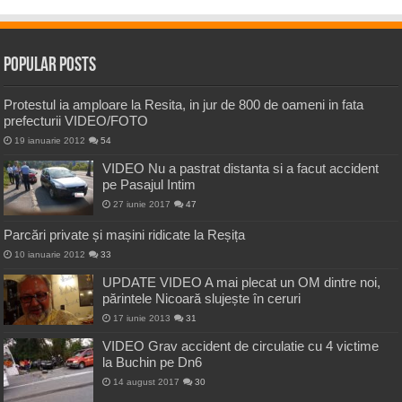
Popular Posts
Protestul ia amploare la Resita, in jur de 800 de oameni in fata
prefecturii VIDEO/FOTO
19 ianuarie 2012
54
VIDEO Nu a pastrat distanta si a facut accident
pe Pasajul Intim
27 iunie 2017
47
Parcări private și mașini ridicate la Reșița
10 ianuarie 2012
33
UPDATE VIDEO A mai plecat un OM dintre noi,
părintele Nicoară slujește în ceruri
17 iunie 2013
31
VIDEO Grav accident de circulatie cu 4 victime
la Buchin pe Dn6
14 august 2017
30