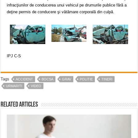
infracţiunilor de conducerea unui vehicul pe drumurile publice fără a
deţine permis de conducere şi vătămare corporală din culpă.
IPJ C-S
Tags
ACCIDENT
BOCSA
GRAV
POLITIE
TINERI
URMARITI
VIDEO
Related Articles