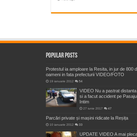
Popular Posts
Protestul ia amploare la Resita, in jur de 800 
oameni in fata prefecturii VIDEO/FOTO
19 ianuarie 2012
54
VIDEO Nu a pastrat distanta
si a facut accident pe Pasaju
Intim
27 iunie 2017
47
Parcări private și mașini ridicate la Reșița
10 ianuarie 2012
33
UPDATE VIDEO A mai pleca