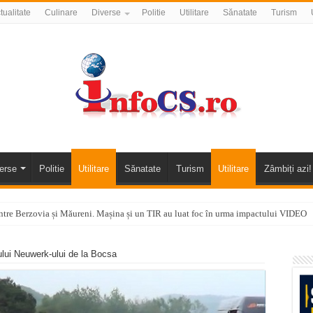
tualitate
Culinare
Diverse
Politie
Utilitare
Sănatate
Turism
erse
Politie
Utilitare
Sănatate
Turism
Utilitare
Zâmbiți azi!
tre Berzovia și Măureni. Mașina și un TIR au luat foc în urma impactului VIDEO
 o promenadă… cu obstacole VIDEO
lui Neuwerk-ului de la Bocsa
alea Almăjului și zona Oravița – Cărbunari VIDEO
nizării apei potabile în Bocșa Română, în data de 6 august 2026
E APĂ în ORAVIȚA – 05.08.2026 – avarie