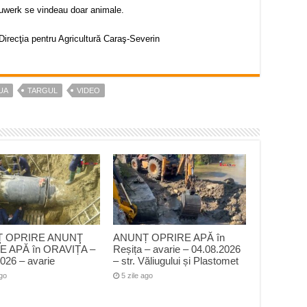
 Neuwerk se vindeau doar animale.
Direcţia pentru Agricultură Caraş-Severin
UA
TARGUL
VIDEO
 OPRIRE ANUNŢ
ANUNȚ OPRIRE APĂ în
E APĂ în ORAVIȚA –
Reșița – avarie – 04.08.2026
026 – avarie
– str. Văliugului și Plastomet
ago
5 zile ago