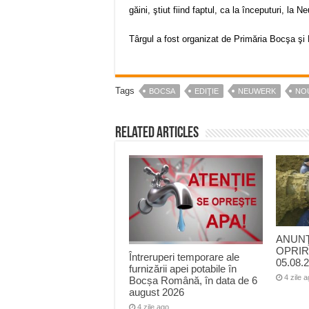
găini, ştiut fiind faptul, ca la începuturi, la
Târgul a fost organizat de Primăria Bocşa şi 
Tags
BOCSA
EDIŢIE
NEUWERK
NO
Related Articles
ANUNŢ
OPRIR
Întreruperi temporare ale
05.08.2
furnizării apei potabile în
4 zile 
Bocșa Română, în data de 6
august 2026
4 zile ago