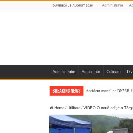
Administratie
Ac
DUMINICĂ , 9 AUGUST 2026
Administratie
Actualitate
Culinare
Div
Breaking News
Accident mortal pe DN58B, în
11 milioane de euro pentru
Home
/
Utilitare
/
VIDEO O nouă ediţie a Târgu
Furtuna și vijelia au lovit V
Întreruperi temporare ale fur
ANUNŢ OPRIRE ANUNŢ OPRIR