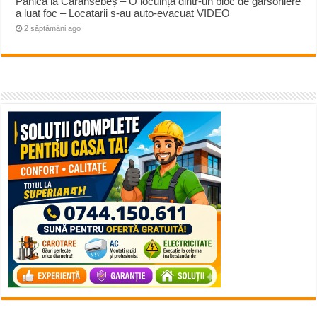
Panică la Caransebeș – O locuință dintr-un bloc de garsoniere
a luat foc – Locatarii s-au auto-evacuat VIDEO
2 săptămâni ago