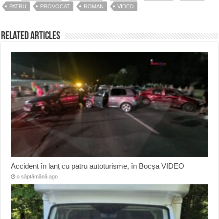
PATRU
PROVOCAT
ROMAN
VIDEO
Related Articles
Accident în lanț cu patru autoturisme, în Bocșa VIDEO
o săptămână ago