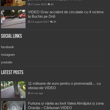
17 iunie 2013
31
VIDEO Grav accident de circulatie cu 4 victime
la Buchin pe Dn6
14 august 2017
30
Social Links
facebook
instagram
youtube
Latest Posts
11 milioane de euro pentru o promenadă… cu
obstacole VIDEO
11 ore ago
Furtuna și vijelia au lovit Valea Almăjului și zona
Oravița – Cărbunari VIDEO