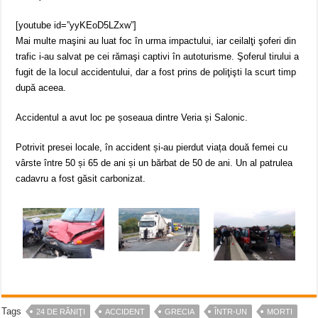
[youtube id=”yyKEoD5LZxw”]
Mai multe maşini au luat foc în urma impactului, iar ceilalţi şoferi din
trafic i-au salvat pe cei rămaşi captivi în autoturisme. Şoferul tirului a
fugit de la locul accidentului, dar a fost prins de poliţişti la scurt timp
după aceea.
Accidentul a avut loc pe șoseaua dintre Veria și Salonic.
Potrivit presei locale, în accident și-au pierdut viața două femei cu
vârste între 50 și 65 de ani și un bărbat de 50 de ani. Un al patrulea
cadavru a fost găsit carbonizat.
Tags
24 DE RĂNIŢI
ACCIDENT
GRECIA
ÎNTR-UN
MORTI