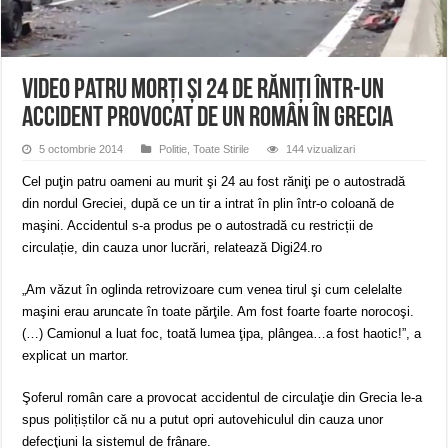
ANUNȚ OPRIRE APĂ în Reșița – avarie – 04.08.2026 – str. Văliugului și Plasto
ANUNŢ OPRIRE APĂ în CARANSEBEȘ – 04.08.2026 – avarie – Calea Severinu
ANUNŢ OPRIRE APĂ în CARANSEBEȘ avarie
VIDEO Patru morţi şi 24 de răniţi într-un
accident provocat de un român în Grecia
5 octombrie 2014
Politie
,
Toate Stirile
144 vizualizari
Cel puţin patru oameni au murit şi 24 au fost răniţi pe o autostradă
din nordul Greciei, după ce un tir a intrat în plin într-o coloană de
maşini. Accidentul s-a produs pe o autostradă cu restricții de
circulație, din cauza unor lucrări, relatează Digi24.ro
„Am văzut în oglinda retrovizoare cum venea tirul şi cum celelalte
maşini erau aruncate în toate părţile. Am fost foarte foarte norocoşi.
(…) Camionul a luat foc, toată lumea ţipa, plângea…a fost haotic!”, a
explicat un martor.
Şoferul român care a provocat accidentul de circulaţie din Grecia le-a
spus polițiștilor că nu a putut opri autovehiculul din cauza unor
defecţiuni la sistemul de frânare.