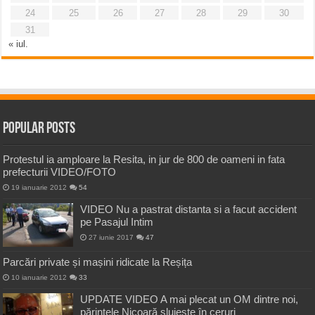
24
25
26
27
28
29
30
31
« iul.
Popular Posts
Protestul ia amploare la Resita, in jur de 800 de oameni in fata
prefecturii VIDEO/FOTO
19 ianuarie 2012
54
VIDEO Nu a pastrat distanta si a facut accident
pe Pasajul Intim
27 iunie 2017
47
Parcări private și mașini ridicate la Reșița
10 ianuarie 2012
33
UPDATE VIDEO A mai plecat un OM dintre noi,
părintele Nicoară slujește în ceruri