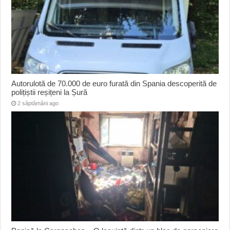
Autorulotă de 70.000 de euro furată din Spania descoperită de
polițiștii reșițeni la Șură
2 săptămâni ago