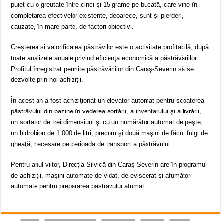
puiet cu o greutate între cinci şi 15 grame pe bucată, care vine în
completarea efectivelor existente, deoarece, sunt şi pierderi,
cauzate, în mare parte, de factori obiectivi.
Creșterea și valorificarea păstrăvilor este o activitate profitabilă, după
toate analizele anuale privind eficienţa economică a păstrăvăriilor.
Profitul înregistrat permite păstrăvăriilor din Caraş-Severin să se
dezvolte prin noi achiziții.
În acest an a fost achiziţionat un elevator automat pentru scoaterea
păstrăvului din bazine în vederea sortării, a inventarului şi a livrării,
un sortator de trei dimensiuni şi cu un numărător automat de peşte,
un hidrobion de 1.000 de litri, precum şi două maşini de făcut fulgi de
gheaţă, necesare pe perioada de transport a păstrăvului.
Pentru anul viitor, Direcţia Silvică din Caraş-Severin are în programul
de achiziţii, maşini automate de vidat, de eviscerat şi afumători
automate pentru prepararea păstrăvului afumat.