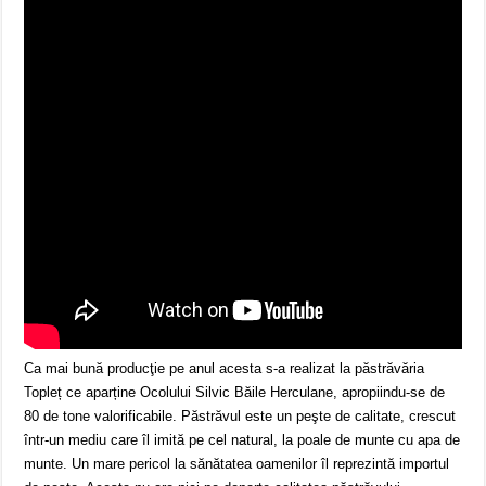
Ca mai bună producţie pe anul acesta s-a realizat la păstrăvăria
Topleț ce aparține Ocolului Silvic Băile Herculane, apropiindu-se de
80 de tone valorificabile. Păstrăvul este un peşte de calitate, crescut
într-un mediu care îl imită pe cel natural, la poale de munte cu apa de
munte. Un mare pericol la sănătatea oamenilor îl reprezintă importul