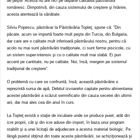
de peşte. Acesta nu are nici pe departe calitatea păstrăvului
românesc. Dimpotrivă, din cauza sistemului de creştere şi hrănire,
acesta atentează la sănătate.
Silviu Popescu, păstrăvar la Păstrăvăria Topleţ, spune că: ”Din
păcate, acum se importă foarte mult peşte din Turcia, din Bulgaria,
dar care are o calitate mult inferioară păstrăvului nostru, pentru că
acolo nu mai sunt păstrăvării tradiţionale, ci sunt ferme piscicole, cu
un sistem super-intensiv şi cu o calitate mult mai slabă. Ei pun
accent pe cantitate, nu pe calitate. Noi, însă, mergem pe sistemul
tradiţional de creştere”.
O problemă cu care se confruntă, însă, această păstrăvărie o
reprezintă sursa de apă. Debitul izvoarelor captate pentru alimentarea
acestei păstrăvării a scăzut semnificativ din cauza secetei din ultimii
ani, dar mai ales cea din anul în curs.
La Topleţ există o staţie de incubare unde se produce puiet, atât din
icre proprii, cât şi din icre aduse din import, în baza unui program
stabilit şi a unei licitaţii de adjudecare a acestui material biologic. Pe
lângă puietul obţinut din toate aceste păstrăvării, se achiziţionează şi