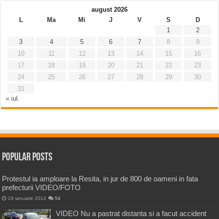
august 2026
L
Ma
Mi
J
V
S
D
1
2
3
4
5
6
7
8
9
10
11
12
13
14
15
16
17
18
19
20
21
22
23
24
25
26
27
28
29
30
31
« iul.
Popular Posts
Protestul ia amploare la Resita, in jur de 800 de oameni in fata
prefecturii VIDEO/FOTO
19 ianuarie 2012
54
VIDEO Nu a pastrat distanta si a facut accident