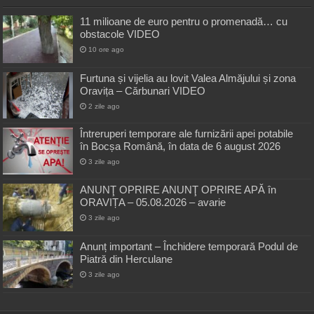
11 milioane de euro pentru o promenadă… cu
obstacole VIDEO
10 ore ago
Furtuna și vijelia au lovit Valea Almăjului și zona
Oravița – Cărbunari VIDEO
2 zile ago
Întreruperi temporare ale furnizării apei potabile
în Bocșa Română, în data de 6 august 2026
3 zile ago
ANUNŢ OPRIRE ANUNŢ OPRIRE APĂ în
ORAVIȚA – 05.08.2026 – avarie
3 zile ago
Anunț important – Închidere temporară Podul de
Piatră din Herculane
3 zile ago