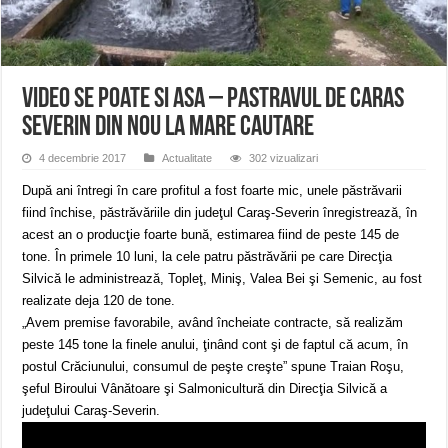
ANUNȚ OPRIRE APĂ în Reșița – avarie – 04.08.2026 – str. Văliugului și Plasto
ANUNŢ OPRIRE APĂ în CARANSEBEȘ – 04.08.2026 – avarie – Calea Severinu
ANUNŢ OPRIRE APĂ în CARANSEBEȘ avarie
VIDEO Se poate si asa – Pastravul de Caras
Severin din nou la mare cautare
4 decembrie 2017
Actualitate
302 vizualizari
După ani întregi în care profitul a fost foarte mic, unele păstrăvarii
fiind închise, păstrăvăriile din judeţul Caraş-Severin înregistrează, în
acest an o producţie foarte bună, estimarea fiind de peste 145 de
tone. În primele 10 luni, la cele patru păstrăvării pe care Direcţia
Silvică le administrează, Topleţ, Miniş, Valea Bei şi Semenic, au fost
realizate deja 120 de tone.
„Avem premise favorabile, având încheiate contracte, să realizăm
peste 145 tone la finele anului, ţinând cont şi de faptul că acum, în
postul Crăciunului, consumul de peşte creşte” spune Traian Roşu,
şeful Biroului Vânătoare şi Salmonicultură din Direcţia Silvică a
judeţului Caraş-Severin.