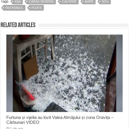
Tags
AȘA
CARAS SEVERIN
CAUTARE
MARE
NOU
PASTRAVUL
POATE
Related Articles
Furtuna și vijelia au lovit Valea Almăjului și zona Oravița –
Cărbunari VIDEO
2 zile ago