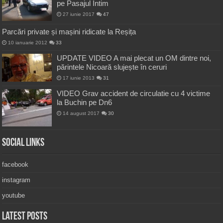
pe Pasajul Intim
27 iunie 2017
47
Parcări private și mașini ridicate la Reșița
10 ianuarie 2012
33
UPDATE VIDEO A mai plecat un OM dintre noi,
părintele Nicoară slujește în ceruri
17 iunie 2013
31
VIDEO Grav accident de circulatie cu 4 victime
la Buchin pe Dn6
14 august 2017
30
Social Links
facebook
instagram
youtube
Latest Posts