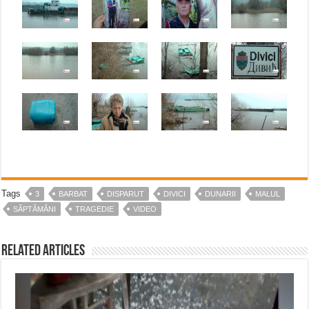
Tags
3
BARBAT
DISPARUT
DIVICI
DUNARII
MALUL
SĂPTĂMÂNI
TRAGEDIE
VIDEO
Related Articles