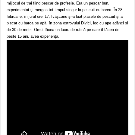
mijlocul de trai fiind pescar de profesie. Era un pescar bun,
experimentat și mergea tot timpul singur la pescuit cu barca. În 28
februarie, în jurul orei 17, Ivăşcanu şi-a luat plasele de pescuit și a
plecat cu barca pe apă, în zona ostrovului Divici, loc cu ape adânci și
de 30 de metri. Omul făcea un lucru de rutină pe care îl făcea de
peste 15 ani, avea experiență.