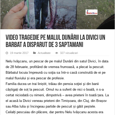
ANUNŢ OPRIRE APĂ în CARANSEBEȘ – 04.08.2026 – avarie – Calea Severinu
ANUNŢ OPRIRE APĂ în CARANSEBEȘ avarie
ANUNȚ OPRIRE APĂ în Reșița, cartier Țerova – avarie – 04.08.2026
VIDEO Tragedie pe malul Dunării la Divici Un
barbat a disparut de 3 saptamani
19 martie 2017
Actualitate
327 vizualizari
Nelu Ivăşcanu, un pescar de pe malul Dunării din satul Divici, în data
de 28 februarie, profitând de vremea frumoasă, a plecat la pescuit.
Bărbatul locuia împreună cu soţia sa într-o casă construită de ei pe
malul fluviului și era pescar de profesie.
Familia ducea un trai liniștit, trăiau din pensia soţiei şi din banii
câștigați de soț la pescuit. Omul nu a suferit de nici o boală, n s-a
certat niciodată cu nimeni, dimpotrivă – avea prieteni în toată țara. La
el acasă la Divici veneau prieteni din Timișoara, din Cluj, din Brașov
sau Alba Iulia și încingeau partide de pescuit și gătit peștele.
Ceilalți pescuiau din plăcere, dar pentru Nelu Ivășcanu acesta era