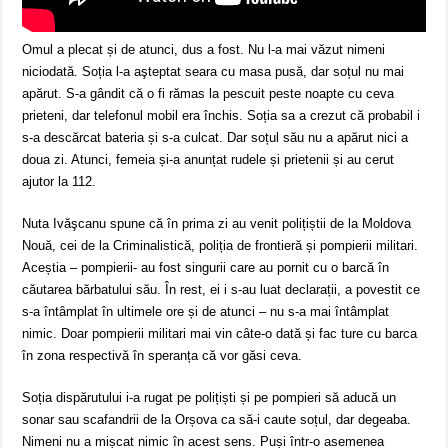
Omul a plecat și de atunci, dus a fost. Nu l-a mai văzut nimeni
niciodată. Soția l-a aşteptat seara cu masa pusă, dar soțul nu mai
apărut. S-a gândit că o fi rămas la pescuit peste noapte cu ceva
prieteni, dar telefonul mobil era închis. Soția sa a crezut că probabil i
s-a descărcat bateria și s-a culcat. Dar soțul său nu a apărut nici a
doua zi. Atunci, femeia și-a anunțat rudele și prietenii și au cerut
ajutor la 112.
Nuta Ivăşcanu spune că în prima zi au venit polițiștii de la Moldova
Nouă, cei de la Criminalistică, poliția de frontieră și pompierii militari.
Aceștia – pompierii- au fost singurii care au pornit cu o barcă în
căutarea bărbatului său. În rest, ei i s-au luat declarații, a povestit ce
s-a întâmplat în ultimele ore și de atunci – nu s-a mai întâmplat
nimic. Doar pompierii militari mai vin câte-o dată și fac ture cu barca
în zona respectivă în speranța că vor găsi ceva.
Soția dispărutului i-a rugat pe polițiști și pe pompieri să aducă un
sonar sau scafandrii de la Orșova ca să-i caute soțul, dar degeaba.
Nimeni nu a mișcat nimic în acest sens. Puși într-o asemenea