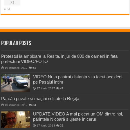
31
« iul.
Popular Posts
Protestul ia amploare la Resita, in jur de 800 de oameni in fata
prefecturii VIDEO/FOTO
19 ianuarie 2012
54
VIDEO Nu a pastrat distanta si a facut accident
pe Pasajul Intim
27 iunie 2017
47
Parcări private și mașini ridicate la Reșița
10 ianuarie 2012
33
UPDATE VIDEO A mai plecat un OM dintre noi,
părintele Nicoară slujește în ceruri
17 iunie 2013
31