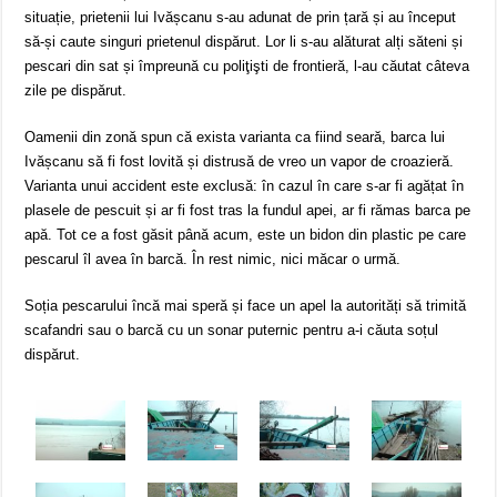
situație, prietenii lui Ivășcanu s-au adunat de prin țară și au început
să-și caute singuri prietenul dispărut. Lor li s-au alăturat alți săteni și
pescari din sat și împreună cu poliţişti de frontieră, l-au căutat câteva
zile pe dispărut.
Oamenii din zonă spun că exista varianta ca fiind seară, barca lui
Ivășcanu să fi fost lovită și distrusă de vreo un vapor de croazieră.
Varianta unui accident este exclusă: în cazul în care s-ar fi agățat în
plasele de pescuit și ar fi fost tras la fundul apei, ar fi rămas barca pe
apă. Tot ce a fost găsit până acum, este un bidon din plastic pe care
pescarul îl avea în barcă. În rest nimic, nici măcar o urmă.
Soția pescarului încă mai speră și face un apel la autorități să trimită
scafandri sau o barcă cu un sonar puternic pentru a-i căuta soțul
dispărut.