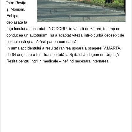
între Reșița
și Moniom.
Echipa
deplasată la
faţa locului a constatat că C.DORU, în vârstă de 62 ani, în timp ce
conducea un autoturism, nu a adaptat viteza într-o curbă deosebit de
periculoasă şi a părăsit partea carosabilă.
În urma accidentului a rezultat rănirea uşoară a psagerei V.MARTA,
de 64 ani, care a fost transportată la Spitalul Judeţean de Urgenţă
Reşiţa pentru îngrijiri medicale – nefiind necesară internarea.