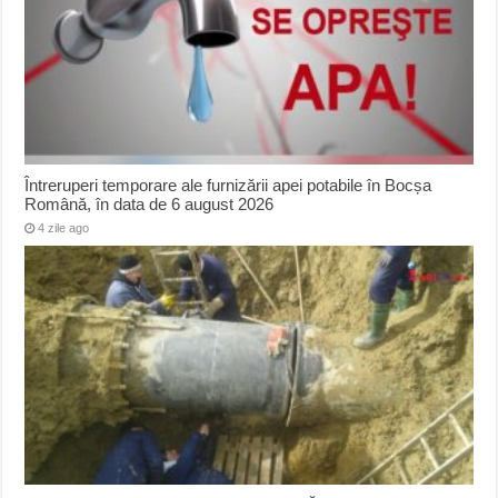
Întreruperi temporare ale furnizării apei potabile în Bocșa
Română, în data de 6 august 2026
4 zile ago