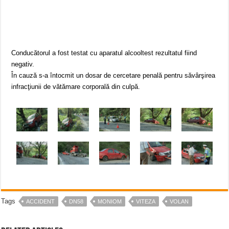
Conducătorul a fost testat cu aparatul alcooltest rezultatul fiind
negativ.
În cauză s-a întocmit un dosar de cercetare penală pentru săvârşirea
infracţiunii de vătămare corporală din culpă.
Tags
ACCIDENT
DN58
MONIOM
VITEZA
VOLAN