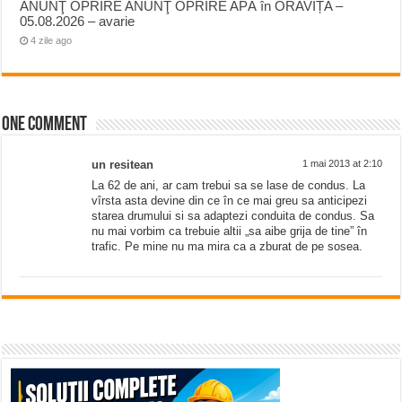
ANUNŢ OPRIRE ANUNŢ OPRIRE APĂ în ORAVIȚA –
05.08.2026 – avarie
4 zile ago
One comment
un resitean
1 mai 2013 at 2:10
La 62 de ani, ar cam trebui sa se lase de condus. La
vîrsta asta devine din ce în ce mai greu sa anticipezi
starea drumului si sa adaptezi conduita de condus. Sa
nu mai vorbim ca trebuie altii „sa aibe grija de tine” în
trafic. Pe mine nu ma mira ca a zburat de pe sosea.