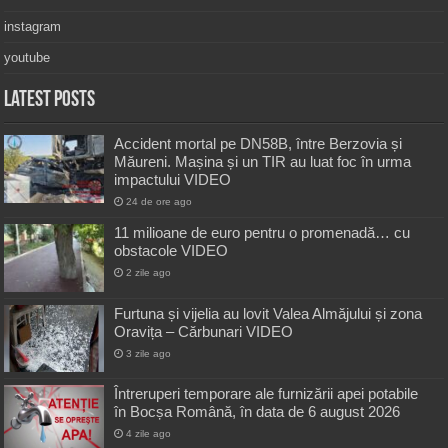
instagram
youtube
Latest Posts
Accident mortal pe DN58B, între Berzovia și
Măureni. Mașina și un TIR au luat foc în urma
impactului VIDEO
24 de ore ago
11 milioane de euro pentru o promenadă… cu
obstacole VIDEO
2 zile ago
Furtuna și vijelia au lovit Valea Almăjului și zona
Oravița – Cărbunari VIDEO
3 zile ago
Întreruperi temporare ale furnizării apei potabile
în Bocșa Română, în data de 6 august 2026
4 zile ago