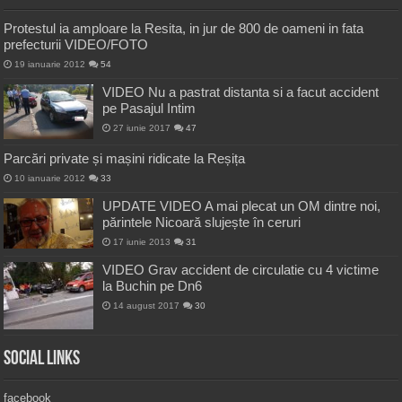
Protestul ia amploare la Resita, in jur de 800 de oameni in fata
prefecturii VIDEO/FOTO
19 ianuarie 2012
54
VIDEO Nu a pastrat distanta si a facut accident
pe Pasajul Intim
27 iunie 2017
47
Parcări private și mașini ridicate la Reșița
10 ianuarie 2012
33
UPDATE VIDEO A mai plecat un OM dintre noi,
părintele Nicoară slujește în ceruri
17 iunie 2013
31
VIDEO Grav accident de circulatie cu 4 victime
la Buchin pe Dn6
14 august 2017
30
Social Links
facebook