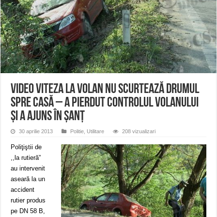
Miresme de lavandă, mentă și flori de vară și râsete de copii la Carașova VIDEO
ANUNȚ OPRIRE APĂ în Reșița – avarie – 04.08.2026 – str. Văliugului și Plasto
ANUNŢ OPRIRE APĂ în CARANSEBEȘ – 04.08.2026 – avarie – Calea Severinu
VIDEO Viteza la volan nu scurtează drumul
spre casă – A pierdut controlul volanului
și a ajuns în șanț
30 aprilie 2013
Politie
,
Utilitare
208 vizualizari
Poliţiştii de
,,la rutieră”
au intervenit
aseară la un
accident
rutier produs
pe DN 58 B,