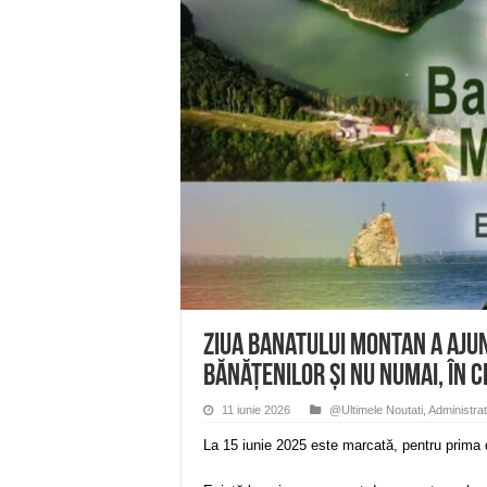
ANUNȚ OPRIRE APĂ în Reșița 
ANUNŢ OPRIRE APĂ în CARAN
ANUNŢ OPRIRE APĂ în CA
ANUNȚ OPRIRE APĂ în Reșița,
ANUNȚ OPRIRE APĂ în Reșița
Ziua Banatului Montan a ajun
bănățenilor și nu numai, în C
11 iunie 2026
@Ultimele Noutati
,
Administrat
La 15 iunie 2025 este marcată, pentru prima d