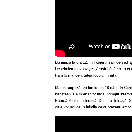
Duminică la ora 12, în Foaierul sălii de ședi
Deschiderea expoziției „Artiști bănățeni la ei 
transformă identitatea locului în artă.
Marea surpriză are loc la ora 16 când în Centr
bănățean. Pe scenă vor urca îndrăgiți interpr
Petrică Miulescu Irimică, Dumitru Teleagă, G
care vor aduce în inimile celor prezenți emoț