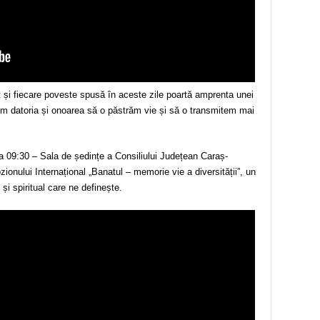
t și fiecare poveste spusă în aceste zile poartă amprenta unei
em datoria și onoarea să o păstrăm vie și să o transmitem mai
ora 09:30 – Sala de ședințe a Consiliului Județean Caraș-
nului Internațional „Banatul – memorie vie a diversității”, un
l și spiritual care ne definește.