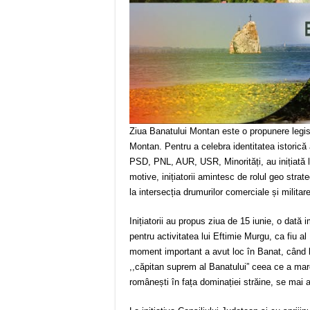
Ziua Banatului Montan este o propunere legisla
Montan. Pentru a celebra identitatea istorică 
PSD, PNL, AUR, USR, Minorități, au inițiată l
motive, inițiatorii amintesc de rolul geo strat
la intersecția drumurilor comerciale și militar
Inițiatorii au propus ziua de 15 iunie, o dată
pentru activitatea lui Eftimie Murgu, ca fiu a
moment important a avut loc în Banat, când l
,,căpitan suprem al Banatului” ceea ce a marca
românești în fața dominației străine, se mai 