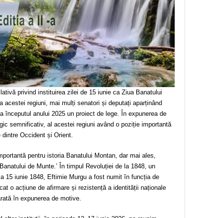
tivă privind instituirea zilei de 15 iunie ca Ziua Banatului
a acestei regiuni, mai mulți senatori și deputați aparținând
a începutul anului 2025 un proiect de lege. În expunerea de
egic semnificativ, al acestei regiuni având o poziție importantă
e dintre Occident și Orient.
 importantă pentru istoria Banatului Montan, dar mai ales,
l Banatului de Munte.’ În timpul Revoluției de la 1848, un
a 15 iunie 1848, Eftimie Murgu a fost numit în funcția de
t o acțiune de afirmare și rezistență a identității naționale
arată în expunerea de motive.