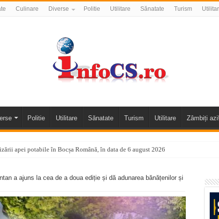
ate
Culinare
Diverse
Politie
Utilitare
Sănatate
Turism
Utilita
erse
Politie
Utilitare
Sănatate
Turism
Utilitare
Zâmbiți azi
nizării apei potabile în Bocșa Română, în data de 6 august 2026
E APĂ în ORAVIȚA – 05.08.2026 – avarie
tan a ajuns la cea de a doua ediție și dă adunarea bănățenilor și
temporară Podul de Piatră din Herculane
vița – locul unde natura a ascuns un izvor de sănătate VIDEO
flori de vară și râsete de copii la Carașova VIDEO