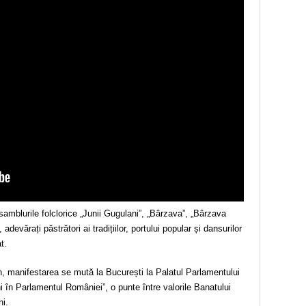
samblurile folclorice „Junii Gugulani”, „Bârzava”, „Bârzava
adevărați păstrători ai tradițiilor, portului popular și dansurilor
t.
n, manifestarea se mută la București la Palatul Parlamentului
ni în Parlamentul României”, o punte între valorile Banatului
ni.