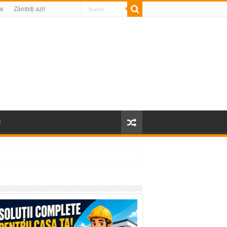
re
Zâmbiți azi!
!