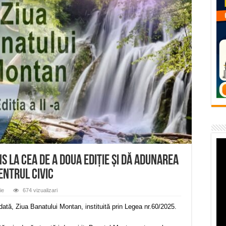
– avarie – 04.08.2026 – str. Văliugului și Plastomet
SEBEȘ – 04.08.2026 – avarie – Calea Severinului
RANSEBEȘ avarie
 cartier Țerova – avarie – 04.08.2026
 – avarie – 03.08.2026 – Calea Caransebeșului
s la cea de a doua ediție și dă adunarea
entrul Civic
ie
674 vizualizari
ată, Ziua Banatului Montan, instituită prin Legea nr.60/2025.