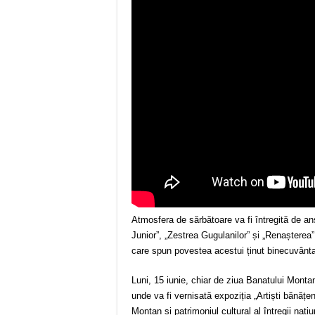
Atmosfera de sărbătoare va fi întregită de an
Junior”, „Zestrea Gugulanilor” și „Renașterea”, 
care spun povestea acestui ținut binecuvânta
Luni, 15 iunie, chiar de ziua Banatului Monta
unde va fi vernisată expoziția „Artiști bănățe
Montan și patrimoniul cultural al întregii națiu