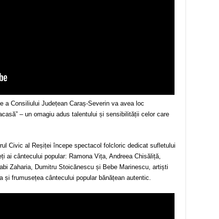
nțe a Consiliului Județean Caraș-Severin va avea lo
c
acasă” – un omagiu adus talentului și sensibilității celor care
ul Civic al Reșiței începe spectacol folcloric dedicat sufletului
eți ai cântecului popular: Ramona Vița, Andreea Chisăliță,
abi Zaharia, Dumitru Stoicănescu și Bebe Marinescu, artiști
ia și frumusețea cântecului popular bănățean autentic.