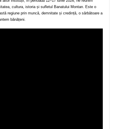
ul altor instituții, în perioada 12–17 iunie 2026, ne reunim
itatea, cultura, istoria și sufletul Banatului Montan. Este o
astă regiune prin muncă, demnitate și credință, o sărbătoare a
suntem bănățeni.