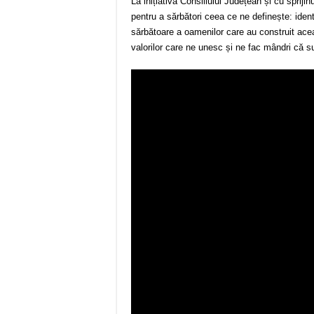
La inițiativa Consiliului Județean și cu sprijin
pentru a sărbători ceea ce ne definește: ident
sărbătoare a oamenilor care au construit ace
valorilor care ne unesc și ne fac mândri că 