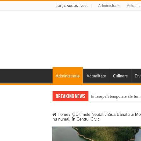
Administratie
Actualit
JOI , 6 AUGUST 2026
Administratie
Actualitate
Culinare
Div
Breaking News
Întreruperi temporare ale fur
ANUNŢ OPRIRE ANUNŢ OPRIR
Home
/
@Ultimele Noutati
/
Ziua Banatului Mon
Anunț important – Închidere 
nu numai, în Centrul Civic
Ștrandul Termal Ring din Ora
Miresme de lavandă, mentă și 