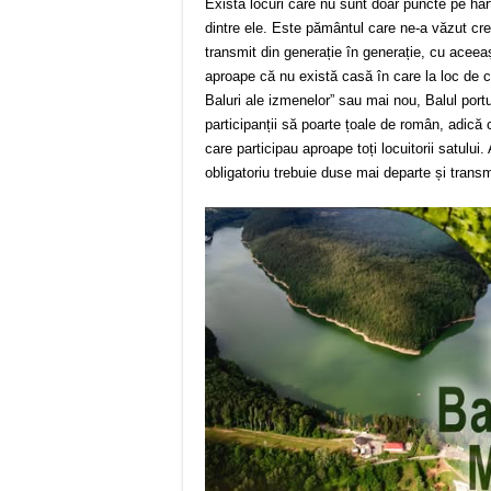
Există locuri care nu sunt doar puncte pe har
dintre ele. Este pământul care ne-a văzut cres
transmit din generație în generație, cu aceea
aproape că nu există casă în care la loc de c
Baluri ale izmenelor” sau mai nou, Balul portul
participanții să poarte țoale de român, adică c
care participau aproape toți locuitorii satului.
obligatoriu trebuie duse mai departe și transm