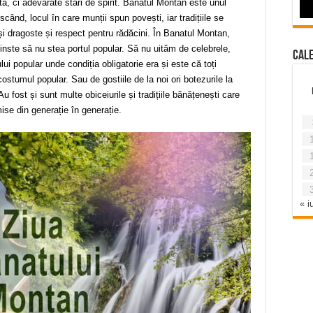
tă, ci adevărate stări de spirit. Banatul Montan este unul
când, locul în care munții spun povești, iar tradițiile se
și dragoste și respect pentru rădăcini. În Banatul Montan,
inste să nu stea portul popular. Să nu uităm de celebrele,
Cal
ui popular unde condiția obligatorie era și este că toți
ostumul popular. Sau de gostiile de la noi ori botezurile la
 Au fost și sunt multe obiceiurile și tradițiile bănățenești care
ise din generație în generație.
« iu