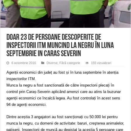
ANUNŢ OPRIRE APĂ în CARANSEBEȘ avarie
ANUNȚ OPRIRE APĂ în Reșița, cartier Țerova – avarie – 04.08.2026
ANUNȚ OPRIRE APĂ în Reșița – avarie – 03.08.2026 – Calea Caransebeșului
Doar 23 de persoane descoperite de
inspectorii ITM muncind la negru în luna
septembrie in Caras Severin
6 octombrie 2016
Diverse
,
Fără categorie
155 vizualizari
Agenții economici din județ au fost și în luna septembrie în atenția
inspectorilor ITM.
Munca la negru a fost sanctionată de către inspectorii plecați în
control prin Caraș-Severin aplicând amenzi care au atins la buzunar
agenții economici ce încalcă legea. Au fost controlați în acest sens
94 de agenți economici.
Dintre aceștia 3 angajatori au fost sancționați cu 50.000 lei pentru
munca la negru, cu domenii de activitate: baruri, creşterea animalelor,
patiserii. Inspectorii de muncă au depistat la aceştia 5 persoane care