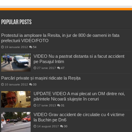
Popular Posts
Protestul ia amploare la Resita, in jur de 800 de oameni in fata
prefecturii VIDEO/FOTO
19 ianuarie 2012
54
VIDEO Nu a pastrat distanta si a facut accident
pe Pasajul Intim
27 iunie 2017
47
Parcări private și mașini ridicate la Reșița
10 ianuarie 2012
33
UPDATE VIDEO A mai plecat un OM dintre noi,
părintele Nicoară slujește în ceruri
17 iunie 2013
31
VIDEO Grav accident de circulatie cu 4 victime
la Buchin pe Dn6
14 august 2017
30