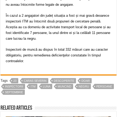
nu aveau întocmite forme legale de angajare.
În cazul a 2 angajatori din județ situația a fost și mai gravă deoarece
inspectorii ITM au întocmit două propuneri de cercetare penală.
Aceștia au ca domeniu de activitate transport local de persoane și au
fost identificate 7 persoane, la unul dintre ei și la celălalt 11 persoane
care lucrau la negru.
Inspectorii de muncă au dispus în total 332 măsuri care au caracter
obligatoriu, pentru remedierea deficienţelor constatate în timpul
controalelor.
Tags
23
CARAS SEVERIN
DESCOPERITE
DOAR
INSPECTORII
ITM
LUNA
MUNCIND
NEGRU
PERSOANE
SEPTEMBRIE
Related Articles