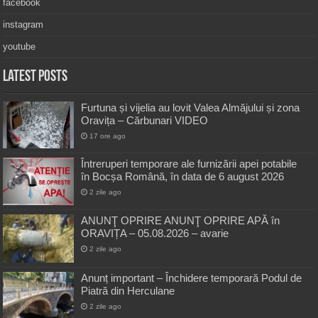
facebook
instagram
youtube
Latest Posts
Furtuna și vijelia au lovit Valea Almăjului și zona
Oravița – Cărbunari VIDEO
17 ore ago
Întreruperi temporare ale furnizării apei potabile
în Bocșa Română, în data de 6 august 2026
2 zile ago
ANUNŢ OPRIRE ANUNŢ OPRIRE APĂ în
ORAVIȚA – 05.08.2026 – avarie
2 zile ago
Anunț important – Închidere temporară Podul de
Piatră din Herculane
2 zile ago