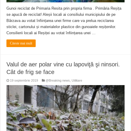
Gunoi reciclat de Primaria Resita prin propria firma . Primăria Reșița
se apucă de reciclat! Aleșii locali ai consiliului municipiului de pe
Bârzava au votat înființarea unei firme care va prelua reciclarea
sticlei, cartonului și materialelor plastice din gunoaiele reșițenilor.
Consilierii locali ai Reșiței au votat înființarea unei …
Citeste mai mult
Valul de aer polar vine cu lapoviţă şi ninsori.
Cât de frig se face
19 septembrie 2019
@Breaking news
,
Utilitare