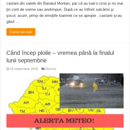
castani din satele din Banatul Montan, par că au luat-o rzna şi nu mai
ţin cont de vreme sau anotimpuri. După ce au înflorit salcâmii şi
şocul, acum, prinşi de emoţiile toamnei ce se apropie , castanii şi-au
găsit …
Citeste mai mult
Când încep ploile – vremea până la finalul
lunii septembrie
18 septembrie 2018
Diverse