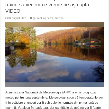
trăim, să vedem ce vreme ne aşteaptă
VIDEO
31 august 2021
@Breaking news
,
Turism
Administrația Națională de Meteorologie (ANM) a emis prognoza
meteo pentru luna septembrie. Meteorologii spun că temperaturile vor
fi în scădere și uneori vor fi sub valorile normale din prima lună de
toamnă. Va ploua în toată țara, dar cantitățile de apă nu vor fi foarte