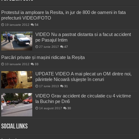
Protestul ia amploare la Resita, in jur de 800 de oameni in fata
prefecturii VIDEO/FOTO
19 ianuarie 2012
54
VIDEO Nu a pastrat distanta si a facut accident
pe Pasajul Intim
27 iunie 2017
47
Parcări private și mașini ridicate la Reșița
10 ianuarie 2012
33
UPDATE VIDEO A mai plecat un OM dintre noi,
părintele Nicoară slujește în ceruri
17 iunie 2013
31
VIDEO Grav accident de circulatie cu 4 victime
la Buchin pe Dn6
14 august 2017
30
Social Links