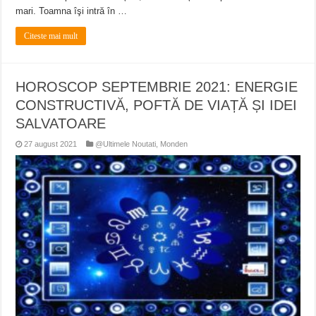
mari. Toamna îşi intră în …
Citeste mai mult
HOROSCOP SEPTEMBRIE 2021: ENERGIE
CONSTRUCTIVĂ, POFTĂ DE VIAȚĂ ȘI IDEI
SALVATOARE
27 august 2021
@Ultimele Noutati
,
Monden