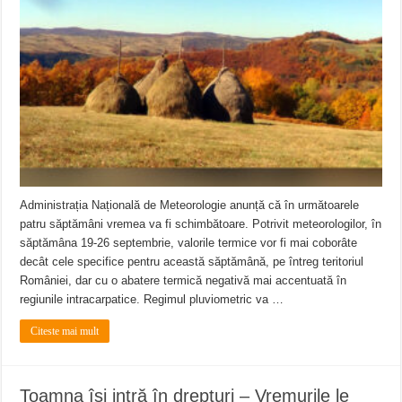
ANUNŢ OPRIRE APĂ în CARANSEBEȘ – 04.08.2026 – avarie – Calea Severinu
ANUNŢ OPRIRE APĂ în CARANSEBEȘ avarie
ANUNȚ OPRIRE APĂ în Reșița, cartier Țerova – avarie – 04.08.2026
Administrația Națională de Meteorologie anunță că în următoarele
patru săptămâni vremea va fi schimbătoare. Potrivit meteorologilor, în
săptămâna 19-26 septembrie, valorile termice vor fi mai coborâte
decât cele specifice pentru această săptămână, pe întreg teritoriul
României, dar cu o abatere termică negativă mai accentuată în
regiunile intracarpatice. Regimul pluviometric va …
Citeste mai mult
Toamna îşi intră în drepturi – Vremurile le