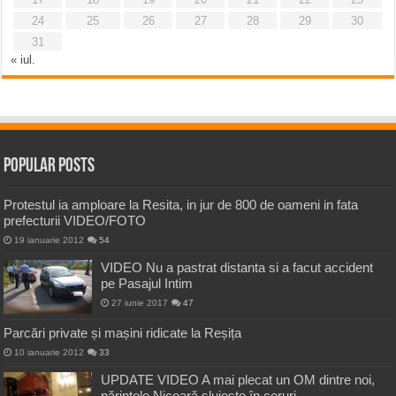
24
25
26
27
28
29
30
31
« iul.
Popular Posts
Protestul ia amploare la Resita, in jur de 800 de oameni in fata
prefecturii VIDEO/FOTO
19 ianuarie 2012
54
VIDEO Nu a pastrat distanta si a facut accident
pe Pasajul Intim
27 iunie 2017
47
Parcări private și mașini ridicate la Reșița
10 ianuarie 2012
33
UPDATE VIDEO A mai plecat un OM dintre noi,
părintele Nicoară slujește în ceruri