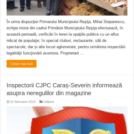
În urma dispoziţiei Primarului Municipiului Reşiţa, Mihai Stepanescu,
echipe mixte din cadrul Primăriei Municipiului Reşiţa efectuează, în
această perioadă, verificări în teren la spaţiile publice cu un aflux
ridicat de populaţie, în special cluburi, restaurante, săli de
spectacole, dar și alte locuri aglomerate, pentru urmărirea respectării
legalităţii funcţionării acestora. Proprietarii …
Citeste mai mult
Inspectorii CJPC Caraș-Severin informează
asupra neregulilor din magazine
21 februarie 2015
Utilitare