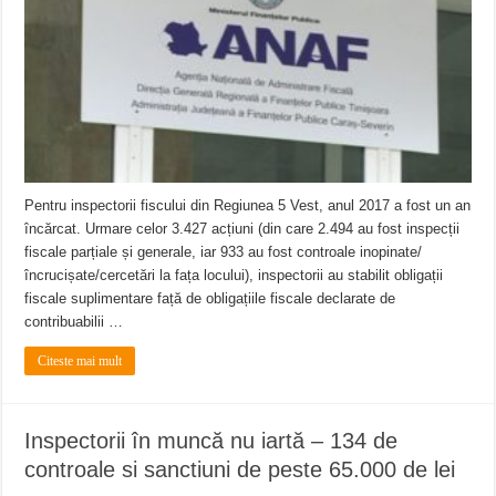
Miresme de lavandă, mentă și flori de vară și râsete de copii la Carașova VIDEO
ANUNȚ OPRIRE APĂ în Reșița – avarie – 04.08.2026 – str. Văliugului și Plasto
ANUNŢ OPRIRE APĂ în CARANSEBEȘ – 04.08.2026 – avarie – Calea Severinu
Pentru inspectorii fiscului din Regiunea 5 Vest, anul 2017 a fost un an
încărcat. Urmare celor 3.427 acțiuni (din care 2.494 au fost inspecții
fiscale parțiale și generale, iar 933 au fost controale inopinate/
încrucișate/cercetări la fața locului), inspectorii au stabilit obligații
fiscale suplimentare față de obligațiile fiscale declarate de
contribuabilii …
Citeste mai mult
Inspectorii în muncă nu iartă – 134 de
controale si sanctiuni de peste 65.000 de lei