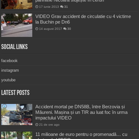
17 iunie 2013
31
VIDEO Grav accident de circulatie cu 4 victime
la Buchin pe Dn6
14 august 2017
30
Social Links
facebook
instagram
youtube
Latest Posts
Accident mortal pe DN58B, între Berzovia și
Măureni. Mașina și un TIR au luat foc în urma
impactului VIDEO
21 de ore ago
11 milioane de euro pentru o promenadă… cu