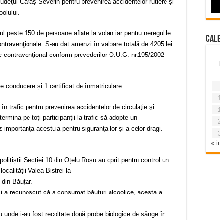
g judeţul Caraș-Severin pentru prevenirea accidentelor rutiere și
oolului.
tul peste 150 de persoane aflate la volan iar pentru neregulile
Cal
ontravenţionale. S-au dat amenzi în valoare totală de 4205 lei.
te contravenţional conform prevederilor O.U.G. nr.195/2002
e conducere și 1 certificat de înmatriculare.
i în trafic pentru prevenirea accidentelor de circulaţie şi
termina pe toţi participanţii la trafic să adopte un
importanţa acestuia pentru siguranţa lor şi a celor dragi.
« iu
 polițiștii Secției 10 din Oțelu Roșu au oprit pentru control un
calității Valea Bistrei la
 din Băuțar.
i a recunoscut că a consumat băuturi alcoolice, acesta a
oșu unde i-au fost recoltate două probe biologice de sânge în