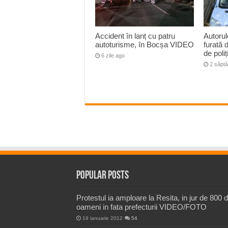
Accident în lanț cu patru
Autorul
autoturisme, în Bocșa VIDEO
furată 
de poliț
6 zile ago
2 săpt
Popular Posts
Protestul ia amploare la Resita, in jur de 800 
oameni in fata prefecturii VIDEO/FOTO
19 ianuarie 2012
54