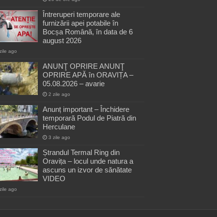
Întreruperi temporare ale
furnizării apei potabile în
Bocșa Română, în data de 6
august 2026
zile ago
ANUNŢ OPRIRE ANUNŢ
OPRIRE APĂ în ORAVIȚA –
05.08.2026 – avarie
2 zile ago
Anunț important – Închidere
temporară Podul de Piatră din
Herculane
3 zile ago
Ștrandul Termal Ring din
Oravița – locul unde natura a
ascuns un izvor de sănătate
VIDEO
zile ago