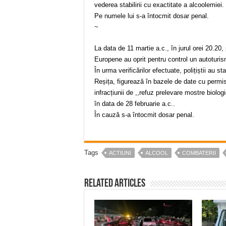
vederea stabilirii cu exactitate a alcoolemiei.
Pe numele lui s-a întocmit dosar penal.
~
La data de 11 martie a.c., în jurul orei 20.20, 
Europene au oprit pentru control un autoturis
În urma verificărilor efectuate, polițiștii au s
Reșița, figurează în bazele de date cu permisu
infracțiunii de ,,refuz prelevare mostre biolog
în data de 28 februarie a.c..
În cauză s-a întocmit dosar penal.
Tags
ACTIUNI
ALCOOL
COMBATERII
Related Articles