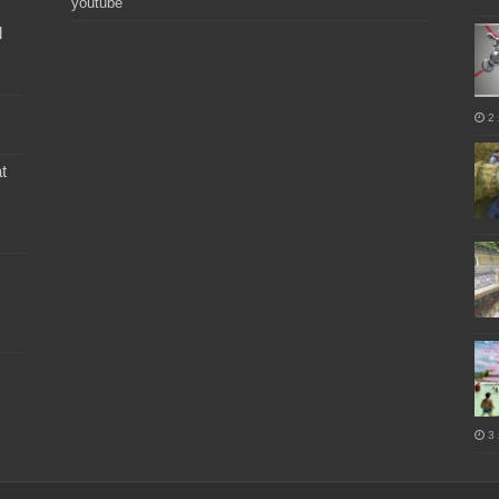
youtube
l
2 
t
3 