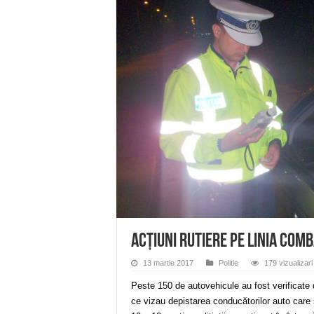
Miresme de lavandă, mentă și 
ANUNȚ OPRIRE APĂ în Reșița 
ANUNŢ OPRIRE APĂ în CARAN
ANUNŢ OPRIRE APĂ în CA
ANUNȚ OPRIRE APĂ în Reșița,
ACȚIUNI RUTIERE PE LINIA COM
13 martie 2017
Politie
179 vizualizari
Peste 150 de autovehicule au fost verificate d
ce vizau depistarea conducătorilor auto care 