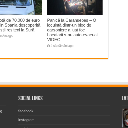
otă de 70.000 de euro
Panică la Caransebeș – O
din Spania descoperită
locuință dintr-un bloc de
iștii reșițeni la Șură
garsoniere a luat foc –
Locatarii s-au auto-evacuat
ămâni ago
VIDEO
2 săptămâni ago
Social Links
La
de
facebook
instagram