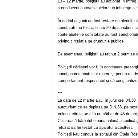
10 – 12 martie, poliţiştii au acționat în între
a conducerii autovehiculelor sub influenţa alc
În cadrul acţiunii au fost testate cu alcooltes
constatate au fost aplicate 20 de sancţiuni c
Toate abaterile constatate au fost sancţiona
privind circulaţia pe drumurile publice.
De asemenea, poliţiştii au reţinut 2 permise d
Poliţiştii cărășeni vor fi în continuare prezenţ
sancţionarea abaterilor rutiere şi pentru a-i de
comportament responsabil şi să conştientizez 
***
La data de 12 martie a.c., în jurul orei 04.30,
autoturism ce se deplasa pe D.N.68, pe raza lo
Volanul căruia se afla un bărbat de 45 de ani,
Chiar dacă bărbatul emana halenă alcoolică ș
refuzat să fie testat cu aparatul alcooltest.
Polițiștii l-au condus la spitalul din Oțelu R