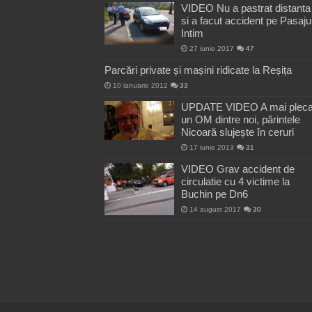
VIDEO Nu a pastrat distanta
si a facut accident pe Pasaju
Intim
27 iunie 2017
47
Parcări private și mașini ridicate la Reșița
10 ianuarie 2012
33
UPDATE VIDEO A mai pleca
un OM dintre noi, părintele
Nicoară slujește în ceruri
17 iunie 2013
31
VIDEO Grav accident de
circulatie cu 4 victime la
Buchin pe Dn6
14 august 2017
30