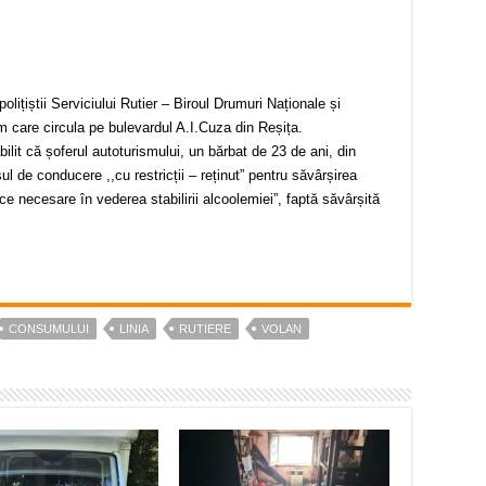
polițiștii Serviciului Rutier – Biroul Drumuri Naționale și
m care circula pe bulevardul A.I.Cuza din Reșița.
tabilit că șoferul autoturismului, un bărbat de 23 de ani, din
l de conducere ,,cu restricții – reținut” pentru săvârșirea
ice necesare în vederea stabilirii alcoolemiei”, faptă săvârșită
CONSUMULUI
LINIA
RUTIERE
VOLAN