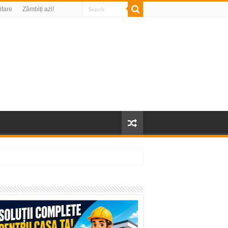
litare
Zâmbiți azi!