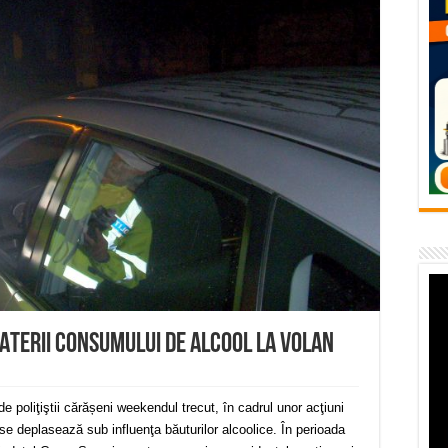
flori de vară și râsete de copii la Carașova VIDEO
– avarie – 04.08.2026 – str. Văliugului și Plastomet
SEBEȘ – 04.08.2026 – avarie – Calea Severinului
RANSEBEȘ avarie
 cartier Țerova – avarie – 04.08.2026
BATERII CONSUMULUI DE ALCOOL LA VOLAN
e poliţiştii cărășeni weekendul trecut, în cadrul unor acţiuni
se deplasează sub influenţa băuturilor alcoolice. În perioada