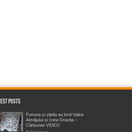
test Posts
Furtuna și vijelia au lovit Valea
Almăjului și zona Oravița –
Cărbunari VIDEO
20 de ore ago