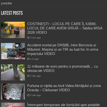
youtube
Latest Posts
COSTINEȘTI – LOCUL PE CARE ÎL IUBIM,
LOCUL DE CARE AVEM GRIJĂ – Tabăra MISA
2026 VIDEO
3 ore ago
Accident mortal pe DN58B, între Berzovia și
Măureni. Mașina și un TIR au luat foc în urma
impactului VIDEO
o zi ago
11 milioane de euro pentru o promenadă… cu
obstacole VIDEO
2 zile ago
Furtuna și vijelia au lovit Valea Almăjului și zona
Oravița – Cărbunari VIDEO
3 zile ago
Întreruperi temporare ale furnizării apei potabile