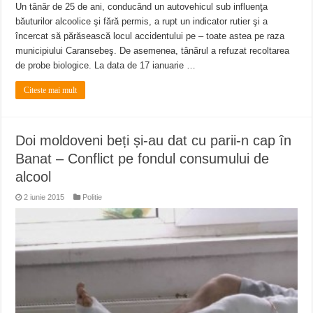
Un tânăr de 25 de ani, conducând un autovehicul sub influenţa
băuturilor alcoolice şi fără permis, a rupt un indicator rutier şi a
încercat să părăsească locul accidentului pe – toate astea pe raza
municipiului Caransebeş. De asemenea, tânărul a refuzat recoltarea
de probe biologice. La data de 17 ianuarie …
Citeste mai mult
Doi moldoveni beți și-au dat cu parii-n cap în
Banat – Conflict pe fondul consumului de
alcool
2 iunie 2015
Politie