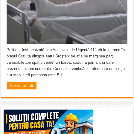
Poliţia a fost sesizată prin Apel Unic de Urgenţă 112 că la intrarea în
oraşul Oraviţa dinspre satul Broşteni se afla pe marginea părţii
carosabile „pe spaţiu verde” un bărbat căzut la pământ şi care
prezenta leziuni corporale. Cu ocazia verificărilor efectuate de poliţie
s-a stabilit că persoana este B.I. …
Citeste mai mult