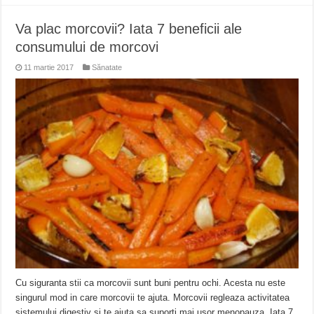
Va plac morcovii? Iata 7 beneficii ale
consumului de morcovi
11 martie 2017
Sănatate
Cu siguranta stii ca morcovii sunt buni pentru ochi. Acesta nu este
singurul mod in care morcovii te ajuta. Morcovii regleaza activitatea
sistemului digestiv si te ajuta sa suporti mai usor menopauza. Iata 7