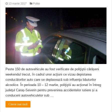
13 martie 2017
Politie
Peste 150 de autovehicule au fost verificate de poliţiştii cărășeni
weekendul trecut, în cadrul unor acţiuni ce vizau depistarea
conducătorilor auto care se deplasează sub influenţa băuturilor
alcoolice. În perioada 10 – 12 martie, poliţiştii au acționat în întreg
judeţul Caraș-Severin pentru prevenirea accidentelor rutiere și a
conducerii autovehiculelor sub …
Citeste mai mult