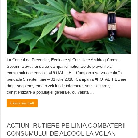
Ștrandul Termal Ring din Oravița – locul unde natura a ascuns un izvor de sănă
Miresme de lavandă, mentă și flori de vară și râsete de copii la Carașova VIDEO
ANUNȚ OPRIRE APĂ în Reșița – avarie – 04.08.2026 – str. Văliugului și Plasto
La Centrul de Prevenire, Evaluare şi Consiliere Antidrog Caraș-
Severin a avut lansarea campaniei naționale de prevenire a
consumului de canabis #POTALTFEL. Campania se va derula în
perioada 5 septembrie – 31 iulie 2018. Campania #POTALTFEL are
drept scop creşterea nivelului de informare, sensibilizare şi
conştientizare a populaţiei generale, cu vârsta …
Citeste mai mult
ACȚIUNI RUTIERE PE LINIA COMBATERII
CONSUMULUI DE ALCOOL LA VOLAN