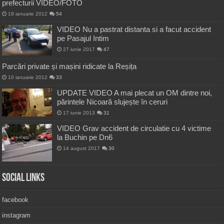
prefecturii VIDEO/FOTO
19 ianuarie 2012
54
VIDEO Nu a pastrat distanta si a facut accident
pe Pasajul Intim
27 iunie 2017
47
Parcări private și mașini ridicate la Reșița
10 ianuarie 2012
33
UPDATE VIDEO A mai plecat un OM dintre noi,
părintele Nicoară slujește în ceruri
17 iunie 2013
31
VIDEO Grav accident de circulatie cu 4 victime
la Buchin pe Dn6
14 august 2017
30
Social Links
facebook
instagram