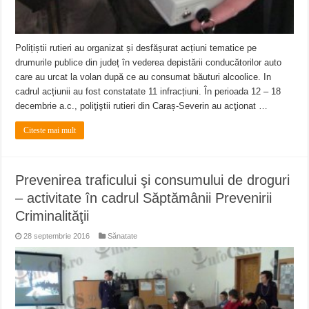
Polițiștii rutieri au organizat și desfășurat acțiuni tematice pe
drumurile publice din județ în vederea depistării conducătorilor auto
care au urcat la volan după ce au consumat băuturi alcoolice. In
cadrul acțiunii au fost constatate 11 infracțiuni. În perioada 12 – 18
decembrie a.c., poliţiştii rutieri din Caraș-Severin au acţionat …
Citeste mai mult
Prevenirea traficului şi consumului de droguri
– activitate în cadrul Săptămânii Prevenirii
Criminalităţii
28 septembrie 2016
Sănatate