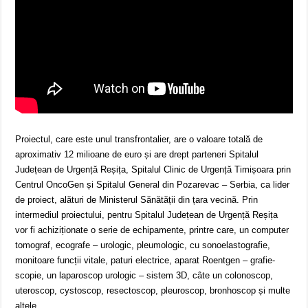
Proiectul, care este unul transfrontalier, are o valoare totală de
aproximativ 12 milioane de euro și are drept parteneri Spitalul
Județean de Urgență Reșița, Spitalul Clinic de Urgență Timișoara prin
Centrul OncoGen și Spitalul General din Pozarevac – Serbia, ca lider
de proiect, alături de Ministerul Sănătății din țara vecină. Prin
intermediul proiectului, pentru Spitalul Județean de Urgență Reșița
vor fi achiziționate o serie de echipamente, printre care, un computer
tomograf, ecografe – urologic, pleumologic, cu sonoelastografie,
monitoare funcții vitale, paturi electrice, aparat Roentgen – grafie-
scopie, un laparoscop urologic – sistem 3D, câte un colonoscop,
uteroscop, cystoscop, resectoscop, pleuroscop, bronhoscop și multe
altele.