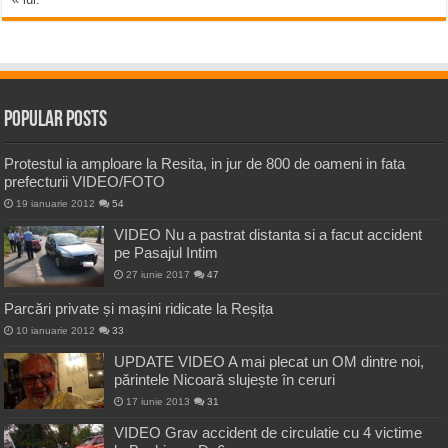
Popular Posts
Protestul ia amploare la Resita, in jur de 800 de oameni in fata
prefecturii VIDEO/FOTO
19 ianuarie 2012
54
VIDEO Nu a pastrat distanta si a facut accident
pe Pasajul Intim
27 iunie 2017
47
Parcări private și mașini ridicate la Reșița
10 ianuarie 2012
33
UPDATE VIDEO A mai plecat un OM dintre noi,
părintele Nicoară slujește în ceruri
17 iunie 2013
31
VIDEO Grav accident de circulatie cu 4 victime