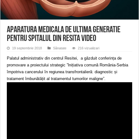
Ștrandul Termal Ring din Oravița – locul unde natura a ascuns un izvor de sănă
Miresme de lavandă, mentă și flori de vară și râsete de copii la Carașova VIDEO
ANUNȚ OPRIRE APĂ în Reșița – avarie – 04.08.2026 – str. Văliugului și Plasto
Aparatura medicala de ultima generatie
pentru Spitalul din Resita VIDEO
19 septembrie 2018
Sănatate
216 vizualizari
Palatul administrativ din centrul Resitei, a găzduit conferința de
promovare a proiectului strategic ”lnițiativa comună România-Serbia
împotriva cancerului în regiunea transfrontalieră: diagnostic și
tratament îmbunătățit al tratamentul tumorilor maligne”.