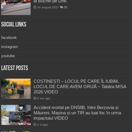
la Buchin pe Dn6
14 august 2017
30
Social Links
facebook
instagram
youtube
Latest Posts
COSTINEȘTI – LOCUL PE CARE ÎL IUBIM,
LOCUL DE CARE AVEM GRIJĂ – Tabăra MISA
2026 VIDEO
2 ore ago
Accident mortal pe DN58B, între Berzovia și
Măureni. Mașina și un TIR au luat foc în urma
impactului VIDEO
o zi ago