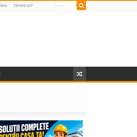
litare
Zâmbiți azi!
!