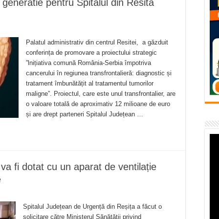
generatie pentru Spitalul din Resita
flori de vară și râsete de copii la Carașova VIDEO
– avarie – 04.08.2026 – str. Văliugului și Plastomet
SEBEȘ – 04.08.2026 – avarie – Calea Severinului
Palatul administrativ din centrul Resitei, a găzduit
conferința de promovare a proiectului strategic
RANSEBEȘ avarie
”lnițiativa comună România-Serbia împotriva
 cartier Țerova – avarie – 04.08.2026
cancerului în regiunea transfrontalieră: diagnostic și
tratament îmbunătățit al tratamentul tumorilor
maligne”. Proiectul, care este unul transfrontalier, are
o valoare totală de aproximativ 12 milioane de euro
și are drept parteneri Spitalul Județean …
a fi dotat cu un aparat de ventilație
e
Spitalul Județean de Urgență din Reșița a făcut o
solicitare către Ministerul Sănătății privind