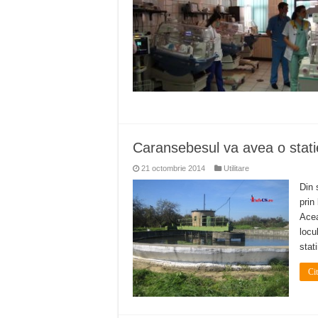
Caransebesul va avea o stati
21 octombrie 2014
Utilitare
Din 
prin
Acea
locu
stat
Ci