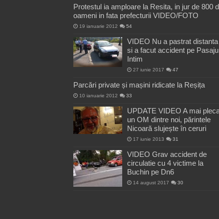
Protestul ia amploare la Resita, in jur de 800 
oameni in fata prefecturii VIDEO/FOTO
19 ianuarie 2012
54
VIDEO Nu a pastrat distanta
si a facut accident pe Pasaju
Intim
27 iunie 2017
47
Parcări private și mașini ridicate la Reșița
10 ianuarie 2012
33
UPDATE VIDEO A mai pleca
un OM dintre noi, părintele
Nicoară slujește în ceruri
17 iunie 2013
31
VIDEO Grav accident de
circulatie cu 4 victime la
Buchin pe Dn6
14 august 2017
30