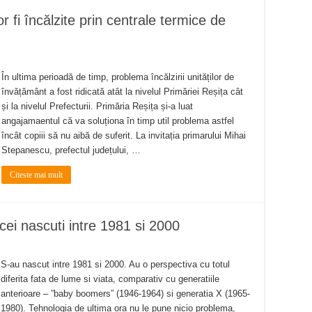
or fi încălzite prin centrale termice de
În ultima perioadă de timp, problema încălzirii unităților de
învățământ a fost ridicată atât la nivelul Primăriei Reșița cât
și la nivelul Prefecturii. Primăria Reșița și-a luat
angajamaentul că va soluționa în timp util problema astfel
încât copiii să nu aibă de suferit. La invitația primarului Mihai
Stepanescu, prefectul județului, …
Citeste mai mult
cei nascuti intre 1981 si 2000
S-au nascut intre 1981 si 2000. Au o perspectiva cu totul
diferita fata de lume si viata, comparativ cu generatiile
anterioare – ”baby boomers” (1946-1964) si generatia X (1965-
1980). Tehnologia de ultima ora nu le pune nicio problema,