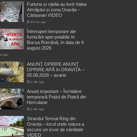
Furtuna și vijelia au lovit Valea
Almăjului și zona Oravița –
Cărbunari VIDEO
13 ore ago
Întreruperi temporare ale
furnizării apei potabile în
Bocșa Română, în data de 6
august 2026
zi ago
ANUNŢ OPRIRE ANUNŢ
OPRIRE APĂ în ORAVIȚA –
05.08.2026 – avarie
2 zile ago
Anunț important – Închidere
temporară Podul de Piatră din
Herculane
2 zile ago
Ștrandul Termal Ring din
Oravița – locul unde natura a
ascuns un izvor de sănătate
VIDEO