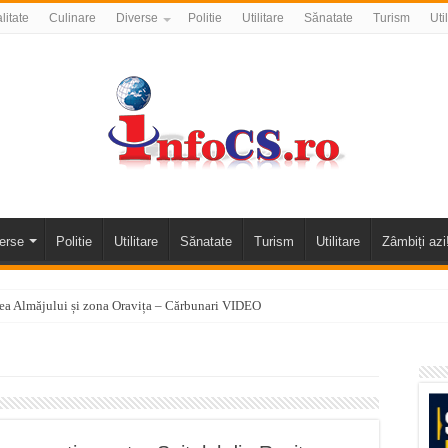
litate
Culinare
Diverse
Politie
Utilitare
Sănatate
Turism
Uti
erse
Politie
Utilitare
Sănatate
Turism
Utilitare
Zâmbiți azi
alea Almăjului și zona Oravița – Cărbunari VIDEO
nizării apei potabile în Bocșa Română, în data de 6 august 2026
E APĂ în ORAVIȚA – 05.08.2026 – avarie
temporară Podul de Piatră din Herculane
vița – locul unde natura a ascuns un izvor de sănătate VIDEO