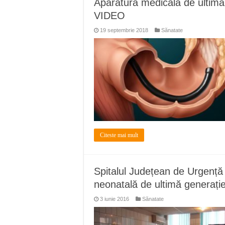
Aparatura medicala de ultima 
Miresme de lavandă, mentă și 
VIDEO
ANUNȚ OPRIRE APĂ în Reșița 
19 septembrie 2018
Sănatate
ANUNŢ OPRIRE APĂ în CARAN
ANUNŢ OPRIRE APĂ în CA
ANUNȚ OPRIRE APĂ în Reșița,
Citeste mai mult
Spitalul Județean de Urgență v
neonatală de ultimă generați
3 iunie 2016
Sănatate