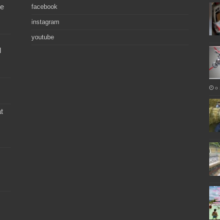
de
facebook
instagram
youtube
l
o 
t