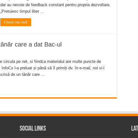
dar au nevoie de feedback constant pentru propria dezvoltare.
„Pretuiesc timpul liber …
Citeste mai mult
tânăr care a dat Bac-ul
e circula pe net, si fiindca materialul are multe puncte de
nfoCs l-a preluat și până să îl primiți dv. în e-mail, noi vi-l
 scrisă de un tânăr care …
Social Links
La