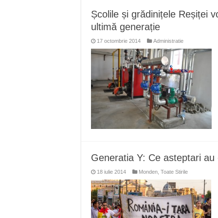
Școlile și grădinițele Reșiței v
ultimă generație
17 octombrie 2014
Administratie
Generatia Y: Ce asteptari au 
18 iulie 2014
Monden
,
Toate Stirile