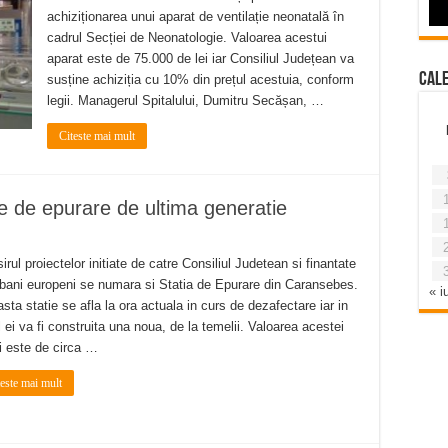
achiziționarea unui aparat de ventilație neonatală în
cadrul Secției de Neonatologie. Valoarea acestui
aparat este de 75.000 de lei iar Consiliul Județean va
Cal
susține achiziția cu 10% din prețul acestuia, conform
legii. Managerul Spitalului, Dumitru Secășan, …
Citeste mai mult
e de epurare de ultima generatie
sirul proiectelor initiate de catre Consiliul Judetean si finantate
 bani europeni se numara si Statia de Epurare din Caransebes.
« iu
sta statie se afla la ora actuala in curs de dezafectare iar in
l ei va fi construita una noua, de la temelii. Valoarea acestei
ii este de circa …
teste mai mult