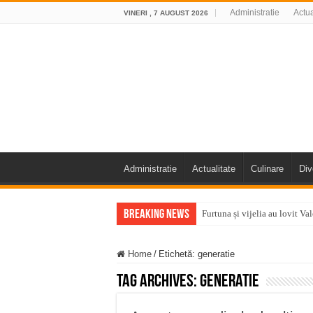
Administratie
Actua
VINERI , 7 AUGUST 2026
Administratie
Actualitate
Culinare
Div
Breaking News
Furtuna și vijelia au lovit V
Întreruperi temporare ale fur
Home
/
Etichetă:
generatie
ANUNŢ OPRIRE ANUNŢ OPRIR
Tag Archives:
generatie
Anunț important – Închidere 
Ștrandul Termal Ring din Ora