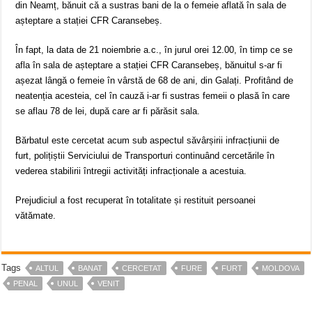
din Neamț, bănuit că a sustras bani de la o femeie aflată în sala de
așteptare a stației CFR Caransebeș.
În fapt, la data de 21 noiembrie a.c., în jurul orei 12.00, în timp ce se
afla în sala de așteptare a stației CFR Caransebeș, bănuitul s-ar fi
așezat lângă o femeie în vârstă de 68 de ani, din Galați. Profitând de
neatenția acesteia, cel în cauză i-ar fi sustras femeii o plasă în care
se aflau 78 de lei, după care ar fi părăsit sala.
Bărbatul este cercetat acum sub aspectul săvârșirii infracțiunii de
furt, polițiștii Serviciului de Transporturi continuând cercetările în
vederea stabilirii întregii activități infracționale a acestuia.
Prejudiciul a fost recuperat în totalitate și restituit persoanei
vătămate.
Tags
ALTUL
BANAT
CERCETAT
FURE
FURT
MOLDOVA
PENAL
UNUL
VENIT