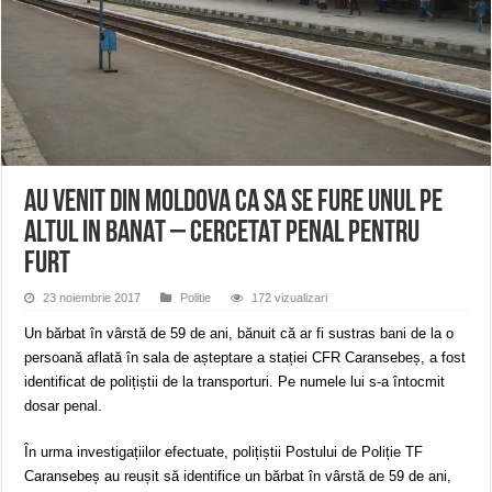
ANUNŢ OPRIRE APĂ în CARANSEBEȘ – 04.08.2026 – avarie – Calea Severinu
ANUNŢ OPRIRE APĂ în CARANSEBEȘ avarie
ANUNȚ OPRIRE APĂ în Reșița, cartier Țerova – avarie – 04.08.2026
AU VENIT DIN MOLDOVA CA SA SE FURE UNUL PE
ALTUL IN BANAT – CERCETAT PENAL PENTRU
FURT
23 noiembrie 2017
Politie
172 vizualizari
Un bărbat în vârstă de 59 de ani, bănuit că ar fi sustras bani de la o
persoană aflată în sala de așteptare a stației CFR Caransebeș, a fost
identificat de polițiștii de la transporturi. Pe numele lui s-a întocmit
dosar penal.
În urma investigațiilor efectuate, polițiștii Postului de Poliție TF
Caransebeș au reușit să identifice un bărbat în vârstă de 59 de ani,