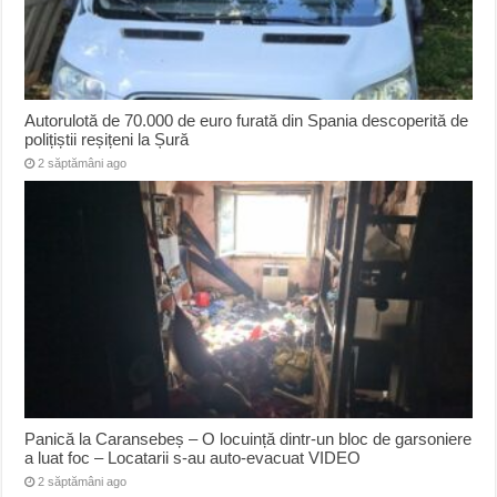
Autorulotă de 70.000 de euro furată din Spania descoperită de
polițiștii reșițeni la Șură
2 săptămâni ago
Panică la Caransebeș – O locuință dintr-un bloc de garsoniere
a luat foc – Locatarii s-au auto-evacuat VIDEO
2 săptămâni ago