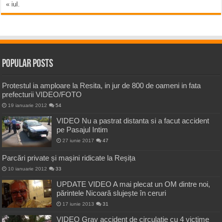
« iul.
Popular Posts
Protestul ia amploare la Resita, in jur de 800 de oameni in fata
prefecturii VIDEO/FOTO
19 ianuarie 2012
54
VIDEO Nu a pastrat distanta si a facut accident
pe Pasajul Intim
27 iunie 2017
47
Parcări private și mașini ridicate la Reșița
10 ianuarie 2012
33
UPDATE VIDEO A mai plecat un OM dintre noi,
părintele Nicoară slujește în ceruri
17 iunie 2013
31
VIDEO Grav accident de circulatie cu 4 victime