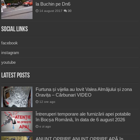
la Buchin pe Dn6
14 august 2017
30
Social Links
facebook
instagram
youtube
Latest Posts
Furtuna și vijelia au lovit Valea Almăjului și zona
Oravița – Cărbunari VIDEO
12 ore ago
Întreruperi temporare ale furnizării apei potabile
în Bocșa Română, în data de 6 august 2026
o zi ago
ANUNŢ OPRIRE ANUNŢ OPRIRE APĂ în