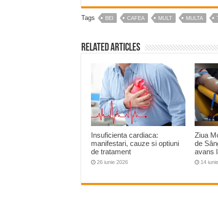
Tags
BEI
CAFEA
MULT
MULTA
Related Articles
Insuficienta cardiaca:
Ziua Mo
manifestari, cauze si optiuni
de Sâng
de tratament
avans 
26 iunie 2026
14 iuni