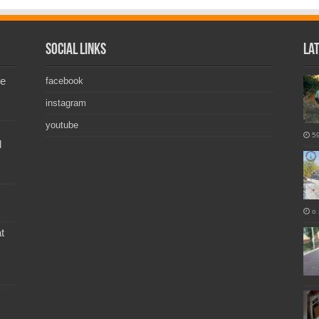
Social Links
La
de
facebook
instagram
youtube
5
l
o 
t