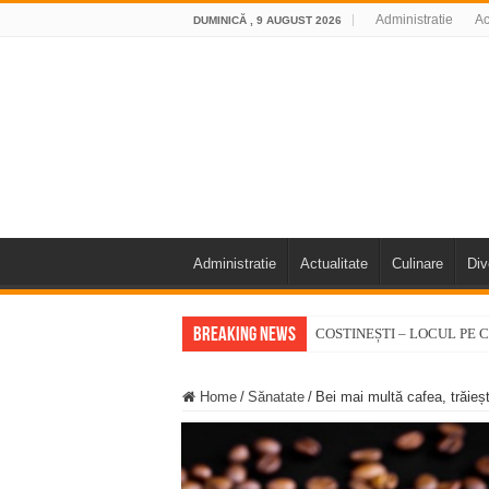
Administratie
Ac
DUMINICĂ , 9 AUGUST 2026
Administratie
Actualitate
Culinare
Div
Breaking News
COSTINEȘTI – LOCUL PE C
Accident mortal pe DN58B, în
Home
/
Sănatate
/
Bei mai multă cafea, trăieș
11 milioane de euro pentru
Furtuna și vijelia au lovit V
Întreruperi temporare ale fur