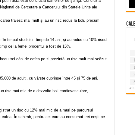
l puțin asta este concluzia oamenilor de știință. Concluzia
l Naţional de Cercetare a Cancerului din Statele Unite ale
 cafea trăiesc mai mult și au un risc redus la boli, precum
Cal
 în timpul studiului, timp de 14 ani, şi-au redus cu 10% riscul
 timp ce la femei procentul a fost de 15%.
 beau trei căni de cafea pe zi prezintă un risc mult mai scăzut
.
5.000 de adulți, cu vârste cuprinse între 45 și 75 de ani.
« iu
 un risc mai mic de a dezvolta boli cardiovasculare,
egistrat un risc cu 12% mai mic de a muri pe parcursul
 cafea. În schimb, pentru cei care au consumat trei cești pe