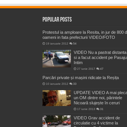
Popular Posts
Protestul ia amploare la Resita, in jur de 800 
oameni in fata prefecturii VIDEO/FOTO
19 ianuarie 2012
54
VIDEO Nu a pastrat distanta
si a facut accident pe Pasaju
Intim
27 iunie 2017
47
Parcări private și mașini ridicate la Reșița
10 ianuarie 2012
33
UPDATE VIDEO A mai pleca
un OM dintre noi, părintele
Nicoară slujește în ceruri
17 iunie 2013
31
VIDEO Grav accident de
circulatie cu 4 victime la