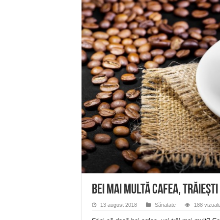
ANUNŢ OPRIRE ANUNŢ OPRIR
Anunț important – Închidere 
Ștrandul Termal Ring din Ora
Miresme de lavandă, mentă și 
ANUNȚ OPRIRE APĂ în Reșița 
Bei mai multă cafea, trăiești
13 august 2018
Sănatate
188 vizuali