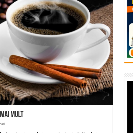
E APĂ în ORAVIȚA – 05.08.2026 – avarie
temporară Podul de Piatră din Herculane
vița – locul unde natura a ascuns un izvor de sănătate VIDEO
flori de vară și râsete de copii la Carașova VIDEO
– avarie – 04.08.2026 – str. Văliugului și Plastomet
 mai mult
zari