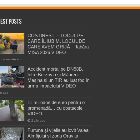
test Posts
COSTINEȘTI – LOCUL PE
CARE ÎL IUBIM, LOCUL DE
CARE AVEM GRIJĂ – Tabăra
MISA 2026 VIDEO
9 de minute ago
Accident mortal pe DN58B,
între Berzovia și Măureni.
Mașina și un TIR au luat foc în
urma impactului VIDEO
zi ago
11 milioane de euro pentru o
promenadă… cu obstacole
VIDEO
2 zile ago
Furtuna și vijelia au lovit Valea
Almăjului și zona Oravița –