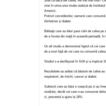
Știai că dacă bei cafea, vei trăi mai mult? Ce
vine în urma unui studiu realizat de Institutu
Americii.
Potrivit cercetătorilor, oamenii care consumă
Alzheimer și diabet.
Bărbaţii care au băut şase căni de cafea pe zi
de a înceta din viaţă în această perioadă, în
Un alt studiu a demonstrat faptul că cei care
de a muri faţă de cei care nu consumă cafea
Studiul s-a desfășurat în SUA și a implicat 18
Rezultatele au arătat că băutorii de cafea au
respiratorii, de rinichi, cancer și diabet.
Subiecții care au băut o ceașcă pe zi au înr
studiului, decât cei care n-au consumat deloc
zi, procentul a ajuns la 18%.