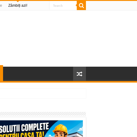
re
Zâmbiți azi!