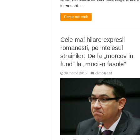
interesant …
Citeste mai mult
Cele mai hilare expresii
romanesti, pe intelesul
strainilor: De la „morcov in
fund” la „mucii-n fasole”
30 martie 2015
Zâmbiți azi!