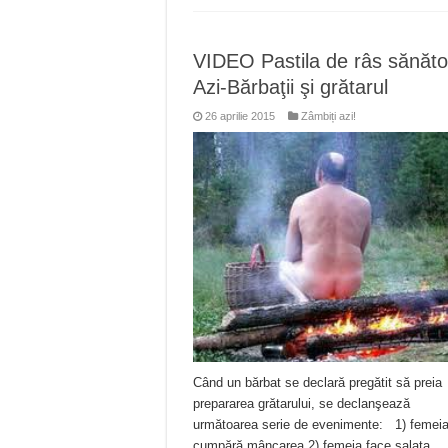
VIDEO Pastila de râs sănăto
Azi-Bărbaţii şi grătarul
26 aprilie 2015
Zâmbiți azi!
Când un bărbat se declară pregătit să preia
prepararea grătarului, se declanşează
următoarea serie de evenimente: 1) femei
cumpără mâncarea 2) femeia face salata,