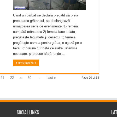
Când un bărbat se declară pregătit să preia
prepararea grătarului, se declanşează
următoarea serie de evenimente: 1) femeia
cumpără mâncarea 2) femeia face salata,
pregăteşte legumele şi desertul 3) femeia
pregăteşte carnea pentru grătar, o aşază pe o
tavă, împreună cu toate celelalte ustensile
necesare, şi o duce afară, unde …
Citeste mai mult
21
22
»
30
...
Last »
Page 20 of 33
Social Links
La