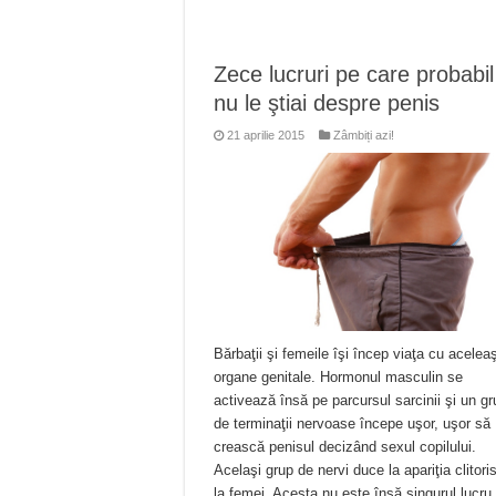
Zece lucruri pe care probabil
nu le ştiai despre penis
21 aprilie 2015
Zâmbiți azi!
Bărbaţii şi femeile îşi încep viaţa cu aceleaş
organe genitale. Hormonul masculin se
activează însă pe parcursul sarcinii şi un g
de terminaţii nervoase începe uşor, uşor să
crească penisul decizând sexul copilului.
Acelaşi grup de nervi duce la apariţia clitoris
la femei. Acesta nu este însă singurul lucru