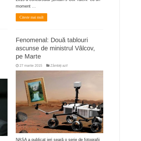
moment …
Citeste mai mult
Fenomenal: Două tablouri
ascunse de ministrul Vâlcov,
pe Marte
27 martie 2015
Zâmbiți azi!
NASA a publicat ieri seară o serie de fotografii