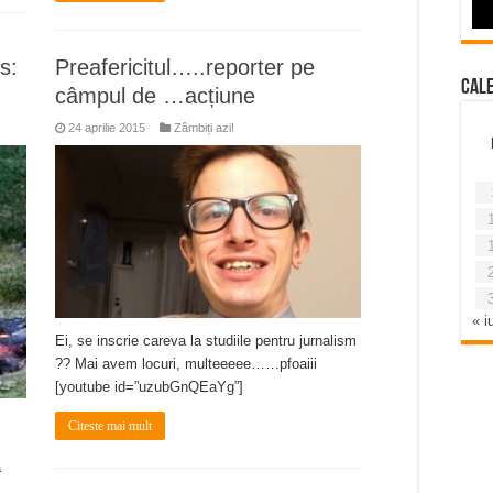
s:
Preafericitul…..reporter pe
Cal
câmpul de …acțiune
24 aprilie 2015
Zâmbiți azi!
« iu
Ei, se inscrie careva la studiile pentru jurnalism
?? Mai avem locuri, multeeeee……pfoaiii
[youtube id=”uzubGnQEaYg”]
Citeste mai mult
a