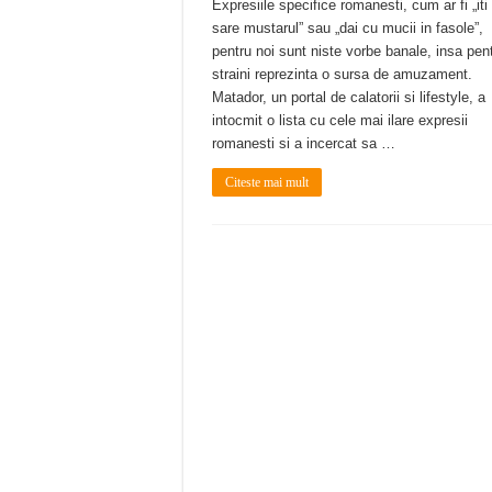
Expresiile specifice romanesti, cum ar fi „iti
sare mustarul” sau „dai cu mucii in fasole”,
pentru noi sunt niste vorbe banale, insa pen
straini reprezinta o sursa de amuzament.
Matador, un portal de calatorii si lifestyle, a
intocmit o lista cu cele mai ilare expresii
romanesti si a incercat sa …
Citeste mai mult