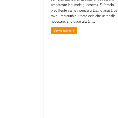
pregăteşte legumele şi desertul 3) femeia
pregăteşte carnea pentru grătar, o aşază pe
tavă, împreună cu toate celelalte ustensile
necesare, şi o duce afară, …
Citeste mai mult