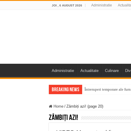
Administratie
Actualit
JOI , 6 AUGUST 2026
Administratie
Actualitate
Culinare
Div
Breaking News
Întreruperi temporare ale fur
ANUNŢ OPRIRE ANUNŢ OPRIR
Home
/
Zâmbiți azi! (page 20)
Anunț important – Închidere 
Zâmbiți azi!
Ștrandul Termal Ring din Ora
Miresme de lavandă, mentă și 