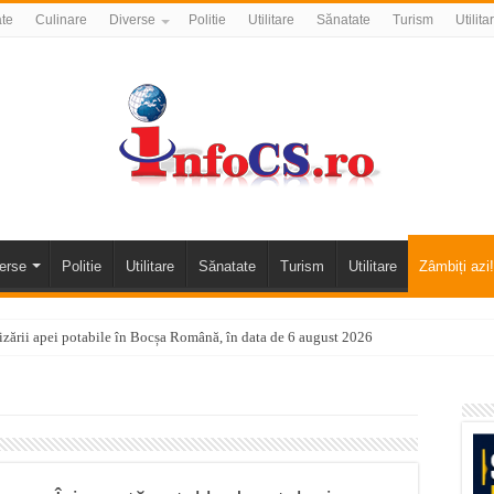
ate
Culinare
Diverse
Politie
Utilitare
Sănatate
Turism
Utilita
erse
Politie
Utilitare
Sănatate
Turism
Utilitare
Zâmbiți azi!
nizării apei potabile în Bocșa Română, în data de 6 august 2026
E APĂ în ORAVIȚA – 05.08.2026 – avarie
temporară Podul de Piatră din Herculane
vița – locul unde natura a ascuns un izvor de sănătate VIDEO
flori de vară și râsete de copii la Carașova VIDEO