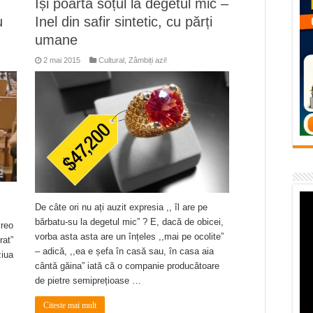
Își poartă soțul la degetul mic –
– avarie – 04.08.2026 – str. Văliugului și Plastomet
u
Inel din safir sintetic, cu părți
SEBEȘ – 04.08.2026 – avarie – Calea Severinului
umane
RANSEBEȘ avarie
2 mai 2015
Cultural
,
Zâmbiți azi!
 cartier Țerova – avarie – 04.08.2026
 – avarie – 03.08.2026 – Calea Caransebeșului
De câte ori nu ați auzit expresia ,, îl are pe
bărbatu-su la degetul mic” ? E, dacă de obicei,
vreo
vorba asta asta are un înțeles ,,mai pe ocolite”
rat”
– adică, ,,ea e șefa în casă sau, în casa aia
ziua
cântă găina” iată că o companie producătoare
de pietre semiprețioase …
Citeste mai mult