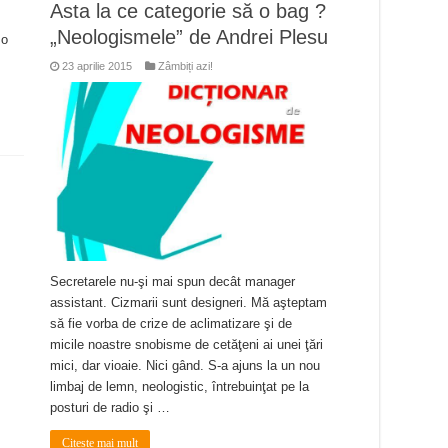
Asta la ce categorie să o bag ?
„Neologismele” de Andrei Plesu
 o
23 aprilie 2015
Zâmbiți azi!
Secretarele nu-şi mai spun decât manager
assistant. Cizmarii sunt designeri. Mă aşteptam
să fie vorba de crize de aclimatizare şi de
micile noastre snobisme de cetăţeni ai unei ţări
mici, dar vioaie. Nici gând. S-a ajuns la un nou
limbaj de lemn, neologistic, întrebuinţat pe la
posturi de radio şi …
Citeste mai mult