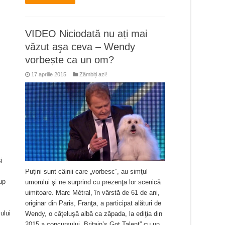
VIDEO Niciodată nu ați mai
văzut aşa ceva – Wendy
vorbește ca un om?
17 aprilie 2015
Zâmbiți azi!
i
Puţini sunt câinii care „vorbesc”, au simţul
rup
umorului şi ne surprind cu prezenţa lor scenică
uimitoare. Marc Métral, în vârstă de 61 de ani,
originar din Paris, Franţa, a participat alături de
ului
Wendy, o căţeluşă albă ca zăpada, la ediţia din
2015 a concursului „Britain’s Got Talent” cu un