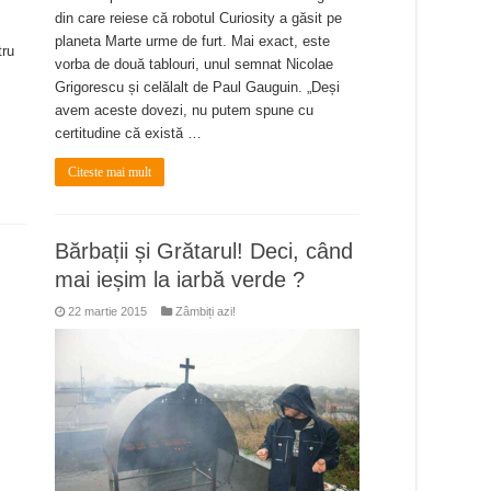
din care reiese că robotul Curiosity a găsit pe
planeta Marte urme de furt. Mai exact, este
tru
vorba de două tablouri, unul semnat Nicolae
Grigorescu și celălalt de Paul Gauguin. „Deși
avem aceste dovezi, nu putem spune cu
certitudine că există …
Citeste mai mult
Bărbații și Grătarul! Deci, când
mai ieșim la iarbă verde ?
22 martie 2015
Zâmbiți azi!