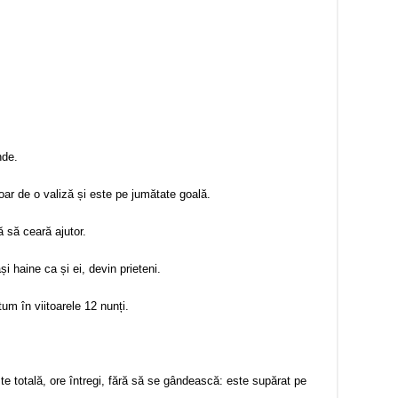
nde.
ar de o valiză și este pe jumătate goală.
ă să ceară ajutor.
 haine ca și ei, devin prieteni.
m în viitoarele 12 nunți.
iște totală, ore întregi, fără să se gândească: este supărat pe