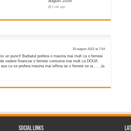
august 2026
3 zile ago
20 august 2022 at 7:54
omis un punct! Barbatul prefera o masina mai mult ca o femeie
nt de vedere financiar o femeie consuma mai mult ca DOUA
asa ca se prefera masina mai ieftina iar o femeie se ia….. „la
Social Links
La