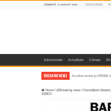
Administratie
Ac
SÂMBĂTĂ , 8 AUGUST 2026
Administratie
Actualitate
Culinare
Div
Breaking News
Accident mortal pe DN58B, în
11 milioane de euro pentru
Home
/
@Breaking news
/
Cercetătorii brit
Furtuna și vijelia au lovit V
VIDEO
Întreruperi temporare ale fur
ANUNŢ OPRIRE ANUNŢ OPRIR