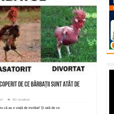
temporară Podul de Piatră din Herculane
vița – locul unde natura a ascuns un izvor de sănătate VIDEO
flori de vară și râsete de copii la Carașova VIDEO
– avarie – 04.08.2026 – str. Văliugului și Plastomet
SEBEȘ – 04.08.2026 – avarie – Calea Severinului
coperit DE CE BĂRBAȚII SUNT ATÂT DE
zi!
361 vizualizari
 că au o viață de invidiat! Și iată de ce: