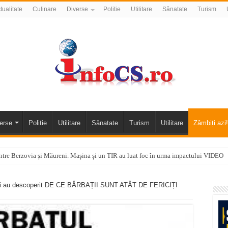
tualitate
Culinare
Diverse
Politie
Utilitare
Sănatate
Turism
erse
Politie
Utilitare
Sănatate
Turism
Utilitare
Zâmbiți azi!
tre Berzovia și Măureni. Mașina și un TIR au luat foc în urma impactului VIDEO
 o promenadă… cu obstacole VIDEO
anici au descoperit DE CE BĂRBAȚII SUNT ATÂT DE FERICIȚI
alea Almăjului și zona Oravița – Cărbunari VIDEO
nizării apei potabile în Bocșa Română, în data de 6 august 2026
E APĂ în ORAVIȚA – 05.08.2026 – avarie