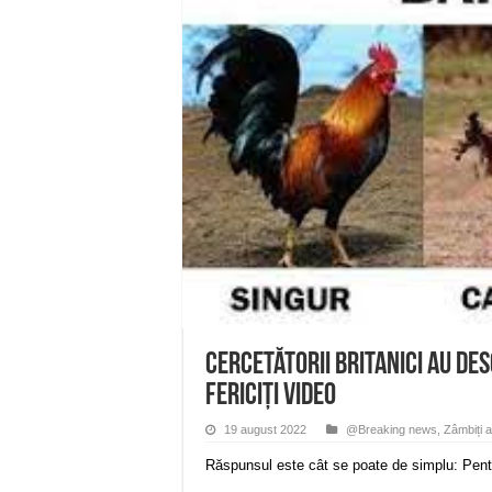
Anunț important – Închidere 
Ștrandul Termal Ring din Ora
Miresme de lavandă, mentă și 
ANUNȚ OPRIRE APĂ în Reșița 
ANUNŢ OPRIRE APĂ în CARAN
Cercetătorii britanici au des
FERICIȚI VIDEO
19 august 2022
@Breaking news
,
Zâmbiți a
Răspunsul este cât se poate de simplu: Pentru