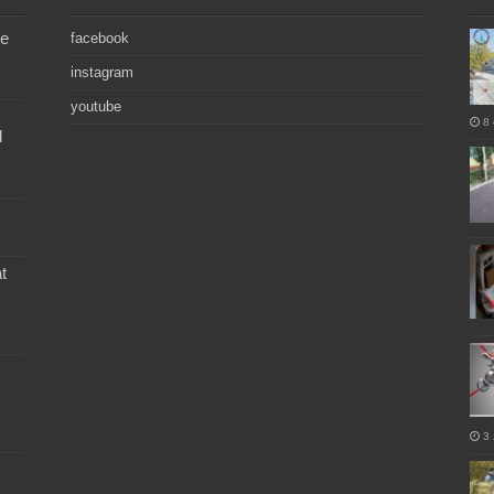
de
facebook
instagram
youtube
8 
l
t
3 