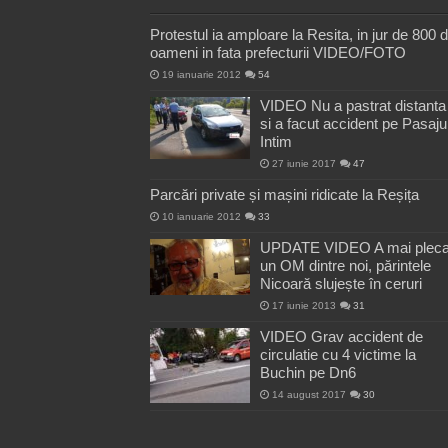
Protestul ia amploare la Resita, in jur de 800 
oameni in fata prefecturii VIDEO/FOTO
19 ianuarie 2012
54
VIDEO Nu a pastrat distanta
si a facut accident pe Pasaju
Intim
27 iunie 2017
47
Parcări private și mașini ridicate la Reșița
10 ianuarie 2012
33
UPDATE VIDEO A mai pleca
un OM dintre noi, părintele
Nicoară slujește în ceruri
17 iunie 2013
31
VIDEO Grav accident de
circulatie cu 4 victime la
Buchin pe Dn6
14 august 2017
30