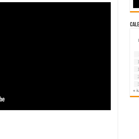
Cal
« iu