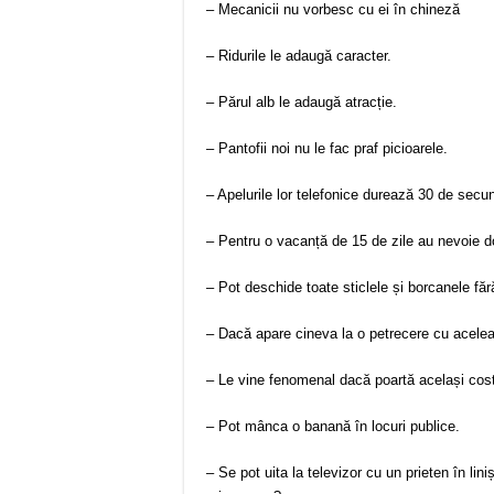
– Mecanicii nu vorbesc cu ei în chineză
– Ridurile le adaugă caracter.
– Părul alb le adaugă atracție.
– Pantofii noi nu le fac praf picioarele.
– Apelurile lor telefonice durează 30 de secu
– Pentru o vacanță de 15 de zile au nevoie do
– Pot deschide toate sticlele și borcanele făr
– Dacă apare cineva la o petrecere cu aceleași
– Le vine fenomenal dacă poartă același costu
– Pot mânca o banană în locuri publice.
– Se pot uita la televizor cu un prieten în lin