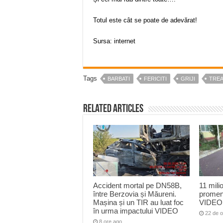
Totul este cât se poate de adevărat!
Sursa: internet
Tags
BARBATI
FERICITI
GRIJI
TRE
Related Articles
Accident mortal pe DN58B,
11 mili
între Berzovia și Măureni.
promen
Mașina și un TIR au luat foc
VIDEO
în urma impactului VIDEO
22 de o
8 ore ago