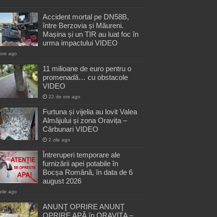
Accident mortal pe DN58B,
între Berzovia și Măureni.
Mașina și un TIR au luat foc în
urma impactului VIDEO
ore ago
11 milioane de euro pentru o
promenadă… cu obstacole
VIDEO
22 de ore ago
Furtuna și vijelia au lovit Valea
Almăjului și zona Oravița –
Cărbunari VIDEO
2 zile ago
Întreruperi temporare ale
furnizării apei potabile în
Bocșa Română, în data de 6
august 2026
zile ago
ANUNŢ OPRIRE ANUNŢ
OPRIRE APĂ în ORAVIȚA –