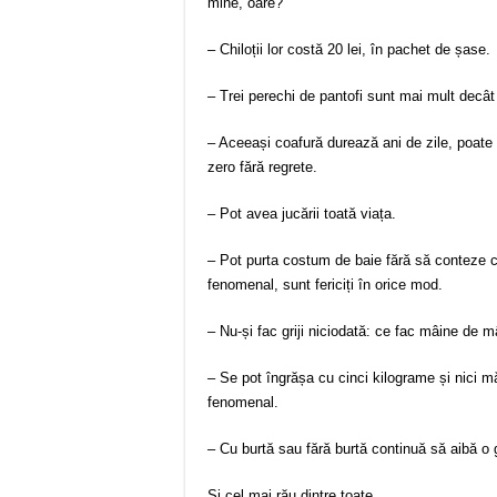
mine, oare?
– Chiloții lor costă 20 lei, în pachet de șase.
– Trei perechi de pantofi sunt mai mult decât 
– Aceeași coafură durează ani de zile, poate 
zero fără regrete.
– Pot avea jucării toată viața.
– Pot purta costum de baie fără să conteze cu
fenomenal, sunt fericiți în orice mod.
– Nu-și fac griji niciodată: ce fac mâine de 
– Se pot îngrășa cu cinci kilograme și nici m
fenomenal.
– Cu burtă sau fără burtă continuă să aibă o 
Și cel mai rău dintre toate….