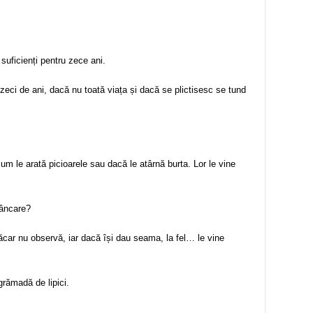
suficienți pentru zece ani.
zeci de ani, dacă nu toată viața și dacă se plictisesc se tund
m le arată picioarele sau dacă le atârnă burta. Lor le vine
mâncare?
ăcar nu observă, iar dacă își dau seama, la fel… le vine
grămadă de lipici.