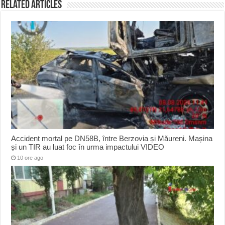
Related Articles
Accident mortal pe DN58B, între Berzovia și Măureni. Mașina
și un TIR au luat foc în urma impactului VIDEO
10 ore ago