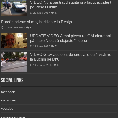
VIDEO Nu a pastrat distanta si a facut accident
pe Pasajul Intim
27 iunie 2017
47
Parcări private și mașini ridicate la Reșița
10 ianuarie 2012
33
UPDATE VIDEO A mai plecat un OM dintre noi,
părintele Nicoară slujește în ceruri
17 iunie 2013
31
VIDEO Grav accident de circulatie cu 4 victime
la Buchin pe Dn6
14 august 2017
30
Social Links
facebook
instagram
youtube