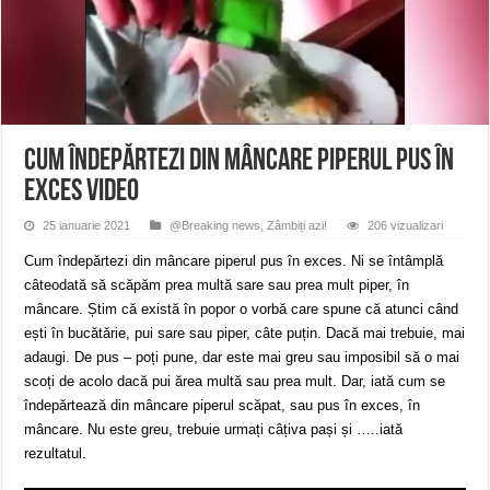
Miresme de lavandă, mentă și flori de vară și râsete de copii la Carașova VIDEO
ANUNȚ OPRIRE APĂ în Reșița – avarie – 04.08.2026 – str. Văliugului și Plasto
ANUNŢ OPRIRE APĂ în CARANSEBEȘ – 04.08.2026 – avarie – Calea Severinu
Cum îndepărtezi din mâncare piperul pus în
exces VIDEO
25 ianuarie 2021
@Breaking news
,
Zâmbiți azi!
206 vizualizari
Cum îndepărtezi din mâncare piperul pus în exces. Ni se întâmplă
câteodată să scăpăm prea multă sare sau prea mult piper, în
mâncare. Știm că există în popor o vorbă care spune că atunci când
ești în bucătărie, pui sare sau piper, câte puțin. Dacă mai trebuie, mai
adaugi. De pus – poți pune, dar este mai greu sau imposibil să o mai
scoți de acolo dacă pui ărea multă sau prea mult. Dar, iată cum se
îndepărtează din mâncare piperul scăpat, sau pus în exces, în
mâncare. Nu este greu, trebuie urmați câțiva pași și …..iată
rezultatul.