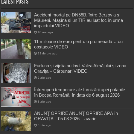
Latest Posts
Accident mortal pe DN58B, între Berzovia și
Măureni. Mașina și un TIR au luat foc în urma
impactului VIDEO
10 ore ago
11 milioane de euro pentru o promenadă… cu
obstacole VIDEO
23 de ore ago
Furtuna și vijelia au lovit Valea Almăjului și zona
Oravița – Cărbunari VIDEO
2 zile ago
Întreruperi temporare ale furnizării apei potabile
în Bocșa Română, în data de 6 august 2026
3 zile ago
ANUNŢ OPRIRE ANUNŢ OPRIRE APĂ în
ORAVIȚA – 05.08.2026 – avarie
3 zile ago