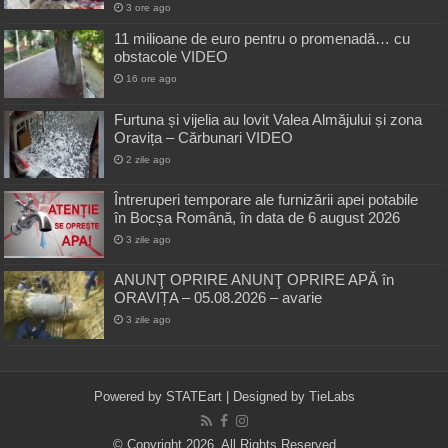
3 ore ago
11 milioane de euro pentru o promenadă… cu
obstacole VIDEO
16 ore ago
Furtuna și vijelia au lovit Valea Almăjului și zona
Oravița – Cărbunari VIDEO
2 zile ago
Întreruperi temporare ale furnizării apei potabile
în Bocșa Română, în data de 6 august 2026
3 zile ago
ANUNŢ OPRIRE ANUNŢ OPRIRE APĂ în
ORAVIȚA – 05.08.2026 – avarie
3 zile ago
Powered by
STATEart
| Designed by
TieLabs
© Copyright 2026, All Rights Reserved