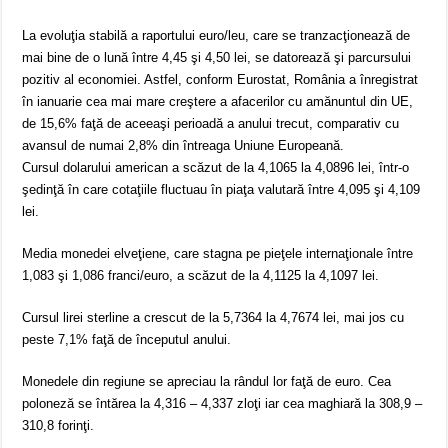
La evoluţia stabilă a raportului euro/leu, care se tranzacţionează de
mai bine de o lună între 4,45 şi 4,50 lei, se datorează şi parcursului
pozitiv al economiei. Astfel, conform Eurostat, România a înregistrat
în ianuarie cea mai mare creştere a afacerilor cu amănuntul din UE,
de 15,6% faţă de aceeaşi perioadă a anului trecut, comparativ cu
avansul de numai 2,8% din întreaga Uniune Europeană.
Cursul dolarului american a scăzut de la 4,1065 la 4,0896 lei, într-o
şedinţă în care cotaţiile fluctuau în piaţa valutară între 4,095 şi 4,109
lei.
Media monedei elveţiene, care stagna pe pieţele internaţionale între
1,083 şi 1,086 franci/euro, a scăzut de la 4,1125 la 4,1097 lei.
Cursul lirei sterline a crescut de la 5,7364 la 4,7674 lei, mai jos cu
peste 7,1% faţă de începutul anului.
Monedele din regiune se apreciau la rândul lor faţă de euro. Cea
poloneză se întărea la 4,316 – 4,337 zloţi iar cea maghiară la 308,9 –
310,8 forinţi.