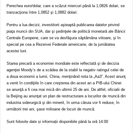
Perechea euro/dolar, care a scăzut miercuri până la 1,0826 dolari, se
tranzacţiona între 1,0852 şi 1,0882 dolari.
Pentru a lua decizii, investitorii aşteaptă publicarea datelor privind
piaţa muncii din SUA, dar şi şedinţele de politică monetară ale Băncii
Centrale Europene, care se va desfăşura săptămâna viitoare, şi în
special pe cea a Rezervei Federale americane, de la jumătatea
acestei luni.
Starea precară a economiei mondiale este reflectată şi de decizia
agenţiei Moody’s de a scădea de la stabil la negativ ratingul celei de
a doua economii a lumii, China, menţinând nota la „Aa3”. Acest anunţ
a venit în condiţiile în care creşterea din acest an a PIB-ului Chinei
se anunţă a fi cea mai mică din ultimii 25 de ani. De altfel, oficialii de
la Beijing au anunţat un plan de restructurare a locurilor de muncă din
industria siderurgică şi din minerit, în urma căruia vor fi reduse, în
următorii trei ani, şase milioane de locuri de muncă.
Sunt folosite date și informații disponibile până la oră 14:00