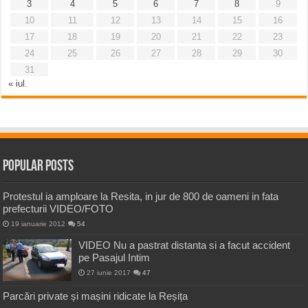
3
4
5
6
7
8
9
10
11
12
13
14
15
16
17
18
19
20
21
22
23
24
25
26
27
28
29
30
31
« iul.
Popular Posts
Protestul ia amploare la Resita, in jur de 800 de oameni in fata
prefecturii VIDEO/FOTO
19 ianuarie 2012
54
VIDEO Nu a pastrat distanta si a facut accident
pe Pasajul Intim
27 iunie 2017
47
Parcări private și mașini ridicate la Reșița