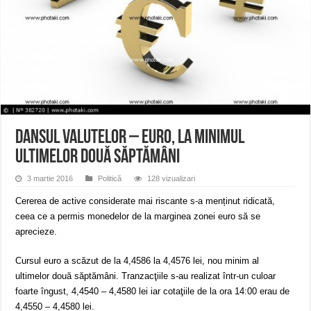
Miresme de lavandă, mentă și flori de vară și râsete de copii la Carașova VIDEO
ANUNȚ OPRIRE APĂ în Reșița – avarie – 04.08.2026 – str. Văliugului și Plasto
ANUNŢ OPRIRE APĂ în CARANSEBEȘ – 04.08.2026 – avarie – Calea Severinu
Dansul valutelor – Euro, la minimul
ultimelor două săptămâni
3 martie 2016
Politică
128 vizualizari
Cererea de active considerate mai riscante s-a menținut ridicată,
ceea ce a permis monedelor de la marginea zonei euro să se
aprecieze.
Cursul euro a scăzut de la 4,4586 la 4,4576 lei, nou minim al
ultimelor două săptămâni. Tranzacţiile s-au realizat într-un culoar
foarte îngust, 4,4540 – 4,4580 lei iar cotaţiile de la ora 14:00 erau de
4,4550 – 4,4580 lei.