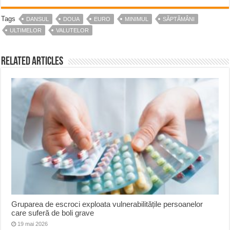
Tags
DANSUL
DOUA
EURO
MINIMUL
SĂPTĂMÂNI
ULTIMELOR
VALUTELOR
Related Articles
Gruparea de escroci exploata vulnerabilitățile persoanelor
care suferă de boli grave
19 mai 2026