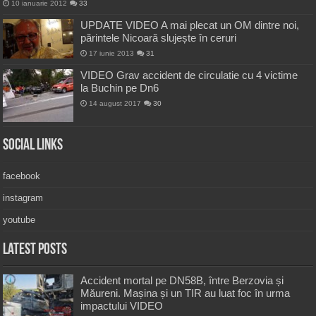
10 ianuarie 2012
33
UPDATE VIDEO A mai plecat un OM dintre noi,
părintele Nicoară slujește în ceruri
17 iunie 2013
31
VIDEO Grav accident de circulatie cu 4 victime
la Buchin pe Dn6
14 august 2017
30
Social Links
facebook
instagram
youtube
Latest Posts
Accident mortal pe DN58B, între Berzovia și
Măureni. Mașina și un TIR au luat foc în urma
impactului VIDEO