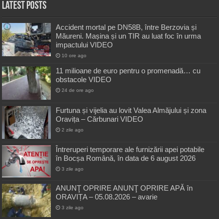
Latest Posts
Accident mortal pe DN58B, între Berzovia și
Măureni. Mașina și un TIR au luat foc în urma
impactului VIDEO
10 ore ago
11 milioane de euro pentru o promenadă… cu
obstacole VIDEO
24 de ore ago
Furtuna și vijelia au lovit Valea Almăjului și zona
Oravița – Cărbunari VIDEO
2 zile ago
Întreruperi temporare ale furnizării apei potabile
în Bocșa Română, în data de 6 august 2026
3 zile ago
ANUNŢ OPRIRE ANUNŢ OPRIRE APĂ în
ORAVIȚA – 05.08.2026 – avarie
3 zile ago