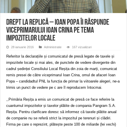
Miresme de lavandă, mentă și flori de vară și râsete de copii la Carașova VIDEO
ANUNȚ OPRIRE APĂ în Reșița – avarie – 04.08.2026 – str. Văliugului și Plasto
ANUNŢ OPRIRE APĂ în CARANSEBEȘ – 04.08.2026 – avarie – Calea Severinu
Drept la replică – Ioan Popa îi răspunde
viceprimarului Ioan Crina pe tema
impozitelor locale
28 ianuarie 2016
Administratie
167 vizualizari
Referitor la declarațiile și comunicatul de presă legate de taxele și
impozitele locale și mai ales, de punctele de vedere divergente din
cadrul ședinței Consiliului Local Reșița din zoia de marți, comunicat
remis presei de către viceprimarul Ioan Crina, omul de afaceri Ioan
Popa – candidadtul PNL la funcția de primar la viitoarele alegeri, ne-a
trimis un punct de vedere pe c are îl reproducem întocmai.
,,Primăria Reșița a emis un comunicat de presă ce face referire la
cuantumul impozitelor și taxelor plătite de compania Pangram S.A.
Reșița. Pentru clarificare doresc să informez că taxele plătite anual
de companie nu se referă strict la impozitul pe terenuri și clădiri.
Firma pe care o reprezint, plătește peste 100 de miliarde (lei vechi)