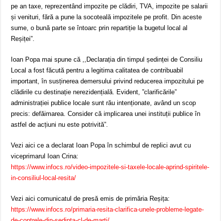
pe an taxe, reprezentând impozite pe clădiri, TVA, impozite pe salarii
și venituri, fără a pune la socoteală impozitele pe profit. Din aceste
sume, o bună parte se întoarc prin repartiție la bugetul local al
Reșiței”.
Ioan Popa mai spune că ,,Declarația din timpul ședinței de Consiliu
Local a fost făcută pentru a legitima calitatea de contribuabil
important, în susținerea demersului privind reducerea impozitului pe
clădirile cu destinație nerezidențială. Evident, ”clarificările”
administrației publice locale sunt rău intenționate, având un scop
precis: defăimarea. Consider că implicarea unei instituții publice în
astfel de acțiuni nu este potrivită”.
Vezi aici ce a declarat Ioan Popa în schimbul de replici avut cu
viceprimarul Ioan Crina:
https://www.infocs.ro/video-impozitele-si-taxele-locale-aprind-spiritele-
in-consiliul-local-resita/
Vezi aici comunicatul de presă emis de primăria Reșița:
https://www.infocs.ro/primaria-resita-clarifica-unele-probleme-legate-
de-contrele-din-sedinta-cl-de-marti/