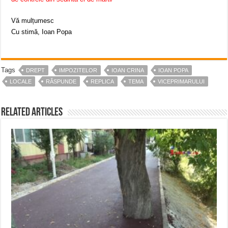
Vă mulțumesc
Cu stimă, Ioan Popa
Tags
DREPT
IMPOZITELOR
IOAN CRINA
IOAN POPA
LOCALE
RĂSPUNDE
REPLICA
TEMA
VICEPRIMARULUI
Related Articles