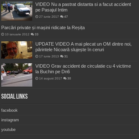
VIDEO Nu a pastrat distanta si a facut accident
pe Pasajul Intim
27 iunie 2017
47
Parcări private și mașini ridicate la Reșița
10 ianuarie 2012
33
UPDATE VIDEO A mai plecat un OM dintre noi,
părintele Nicoară slujește în ceruri
17 iunie 2013
31
VIDEO Grav accident de circulatie cu 4 victime
la Buchin pe Dn6
14 august 2017
30
Social Links
facebook
instagram
youtube