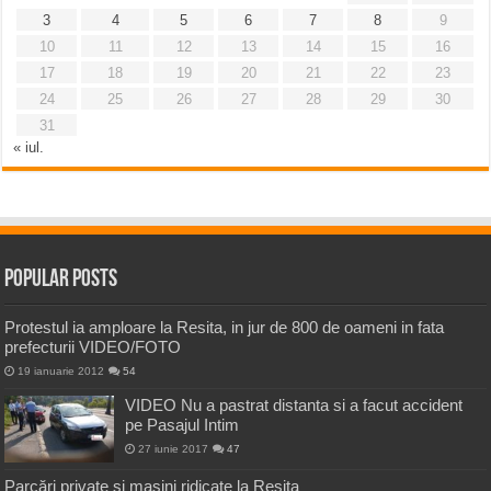
3
4
5
6
7
8
9
10
11
12
13
14
15
16
17
18
19
20
21
22
23
24
25
26
27
28
29
30
31
« iul.
Popular Posts
Protestul ia amploare la Resita, in jur de 800 de oameni in fata
prefecturii VIDEO/FOTO
19 ianuarie 2012
54
VIDEO Nu a pastrat distanta si a facut accident
pe Pasajul Intim
27 iunie 2017
47
Parcări private și mașini ridicate la Reșița