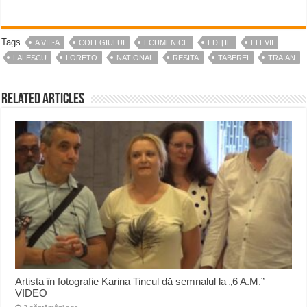
Tags
A VIII-A
COLEGIULUI
ECUMENICE
EDIŢIE
ELEVII
LALESCU
LORETO
NATIONAL
RESITA
TABEREI
TRAIAN
Related Articles
Artista în fotografie Karina Tincul dă semnalul la „6 A.M.”
VIDEO