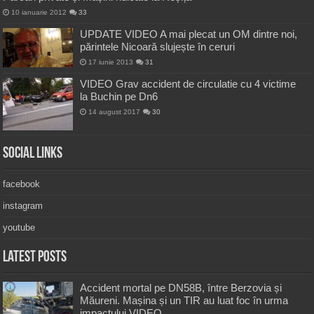
10 ianuarie 2012
33
UPDATE VIDEO A mai plecat un OM dintre noi,
părintele Nicoară slujește în ceruri
17 iunie 2013
31
VIDEO Grav accident de circulatie cu 4 victime
la Buchin pe Dn6
14 august 2017
30
Social Links
facebook
instagram
youtube
Latest Posts
Accident mortal pe DN58B, între Berzovia și
Măureni. Mașina și un TIR au luat foc în urma
impactului VIDEO