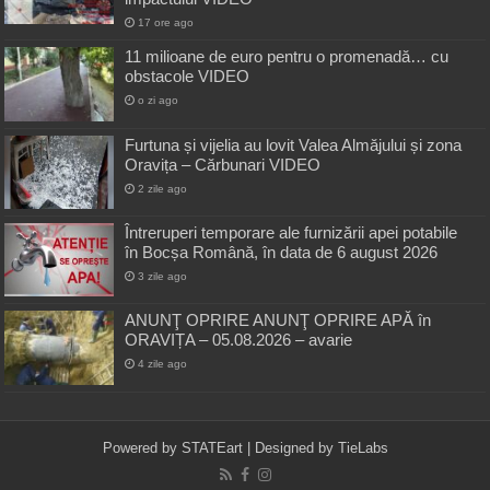
17 ore ago
11 milioane de euro pentru o promenadă… cu
obstacole VIDEO
o zi ago
Furtuna și vijelia au lovit Valea Almăjului și zona
Oravița – Cărbunari VIDEO
2 zile ago
Întreruperi temporare ale furnizării apei potabile
în Bocșa Română, în data de 6 august 2026
3 zile ago
ANUNŢ OPRIRE ANUNŢ OPRIRE APĂ în
ORAVIȚA – 05.08.2026 – avarie
4 zile ago
Powered by
STATEart
| Designed by
TieLabs