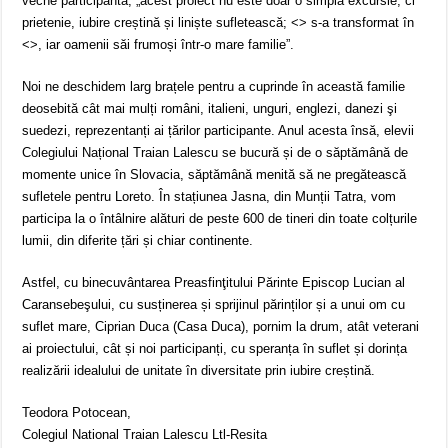
veche participantă, „acest proiect nu este doar o simplă excursie, ci
prietenie, iubire creștină și liniște sufletească; <
> s-a transformat în
<
>, iar oamenii săi frumoși într-o mare familie”.
Noi ne deschidem larg brațele pentru a cuprinde în această familie
deosebită cât mai mulți români, italieni, unguri, englezi, danezi şi
suedezi, reprezentanți ai țărilor participante. Anul acesta însă, elevii
Colegiului Național Traian Lalescu se bucură și de o săptămână de
momente unice în Slovacia, săptămână menită să ne pregătească
sufletele pentru Loreto. În stațiunea Jasna, din Munții Tatra, vom
participa la o întâlnire alături de peste 600 de tineri din toate colțurile
lumii, din diferite țări și chiar continente.
Astfel, cu binecuvântarea Preasfinţitului Părinte Episcop Lucian al
Caransebeşului, cu susținerea și sprijinul părinților și a unui om cu
suflet mare, Ciprian Duca (Casa Duca), pornim la drum, atât veterani
ai proiectului, cât și noi participanți, cu speranța în suflet și dorința
realizării idealului de unitate în diversitate prin iubire creștină.
Teodora Potocean,
Colegiul National Traian Lalescu Ltl-Resita