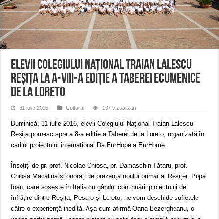
Miresme de lavandă, mentă și flori de vară și râsete de copii la Carașova VIDEO
ANUNȚ OPRIRE APĂ în Reșița – avarie – 04.08.2026 – str. Văliugului și Plasto
ANUNŢ OPRIRE APĂ în CARANSEBEȘ – 04.08.2026 – avarie – Calea Severinu
Elevii Colegiului Național Traian Lalescu
Reșița la a-VIII-a ediție a Taberei ecumenice
de la Loreto
31 iulie 2016
Cultural
197 vizualizari
Duminică, 31 iulie 2016, elevii Colegiului Național Traian Lalescu
Reșița pornesc spre a 8-a ediție a Taberei de la Loreto, organizată în
cadrul proiectului internațional Da EurHope a EurHome.
Însoțiți de pr. prof. Nicolae Chiosa, pr. Damaschin Tătaru, prof.
Chiosa Madalina și onorați de prezența noului primar al Reșiței, Popa
Ioan, care sosește în Italia cu gândul continuării proiectului de
înfrățire dintre Reșița, Pesaro și Loreto, ne vom deschide sufletele
către o experiență inedită. Așa cum afirmă Oana Bezergheanu, o