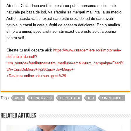
Atentie! Chiar daca aveti impresia ca puteti consuma suplimente
naturale pe baza de iod, va sfatuim sa mergeti mai intai la un medic.
Astfel, acesta va stii exact care este doza de iod de care aveti
nevoie in cazul in care suferiti de aceasta deficienta. Prin o analiza
simpla a urinei, specialistii vor stii exact care este solutia optima
pentru voi!
Citeste tu mai departe aici:
https://www.curademiere.ro/simptomele-
deficitului-de-iod/?
utm_source=feedburner&utm_medium=email&utm_campaign=Feed%
3A+CuraDeMiere+%28Cura+de+Miere+-
+Revista+online+de+bun+gust%29
Tags
ASTA
CUNOASTETI
DEFICITULUI
IOD
SIMPTOMELE
Related Articles