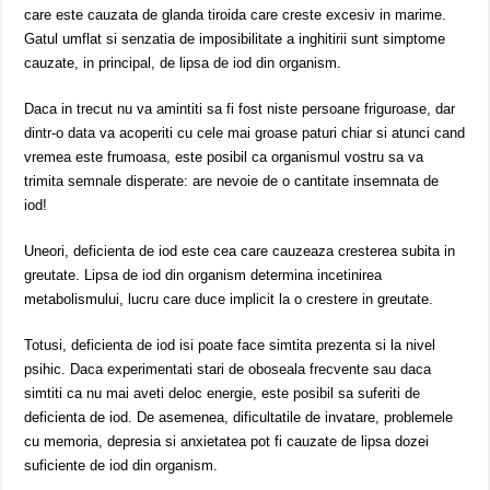
care este cauzata de glanda tiroida care creste excesiv in marime.
Gatul umflat si senzatia de imposibilitate a inghitirii sunt simptome
cauzate, in principal, de lipsa de iod din organism.
Daca in trecut nu va amintiti sa fi fost niste persoane friguroase, dar
dintr-o data va acoperiti cu cele mai groase paturi chiar si atunci cand
vremea este frumoasa, este posibil ca organismul vostru sa va
trimita semnale disperate: are nevoie de o cantitate insemnata de
iod!
Uneori, deficienta de iod este cea care cauzeaza cresterea subita in
greutate. Lipsa de iod din organism determina incetinirea
metabolismului, lucru care duce implicit la o crestere in greutate.
Totusi, deficienta de iod isi poate face simtita prezenta si la nivel
psihic. Daca experimentati stari de oboseala frecvente sau daca
simtiti ca nu mai aveti deloc energie, este posibil sa suferiti de
deficienta de iod. De asemenea, dificultatile de invatare, problemele
cu memoria, depresia si anxietatea pot fi cauzate de lipsa dozei
suficiente de iod din organism.