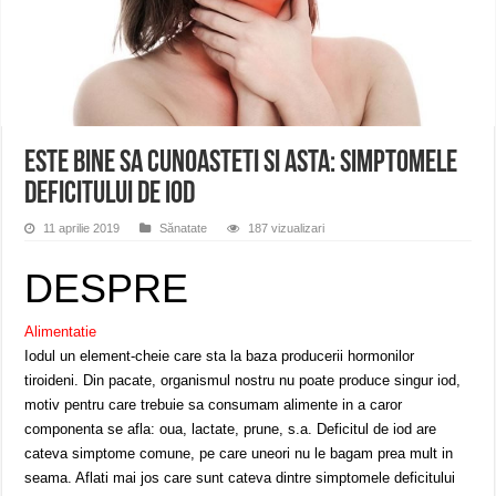
ANUNȚ OPRIRE APĂ în Reșița – avarie – 04.08.2026 – str. Văliugului și Plasto
ANUNŢ OPRIRE APĂ în CARANSEBEȘ – 04.08.2026 – avarie – Calea Severinu
ANUNŢ OPRIRE APĂ în CARANSEBEȘ avarie
Este bine sa cunoasteti si asta: Simptomele
deficitului de iod
11 aprilie 2019
Sănatate
187 vizualizari
DESPRE
Alimentatie
Iodul un element-cheie care sta la baza producerii hormonilor
tiroideni. Din pacate, organismul nostru nu poate produce singur iod,
motiv pentru care trebuie sa consumam alimente in a caror
componenta se afla: oua, lactate, prune, s.a. Deficitul de iod are
cateva simptome comune, pe care uneori nu le bagam prea mult in
seama. Aflati mai jos care sunt cateva dintre simptomele deficitului