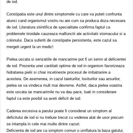
de iod.
Constipatia este unul dintre simptomele cu care va puteti confrunta
atunci cand organismul vostru nu are cum sa produca doza necesara
de iod. Literatura stiintifica de specialitate confirma faptul ca
problemele tiroidale cauzeaza malfunctii ale activitatii stomacului si a
colonului. Daca suferiti de constipatie persistenta, este cazul sa
mergeti urgent la un medic!
Pielea uscata si senzatiile de mancarime pot fi un semn al deficientei
de iod. Prezenta unei cantitati optime de iod in organism favorizeaza
hidratarea pielii si chiar incetineste procesul de imbatranire a
acesteia. De asemenea, in cazul taieturilor, loviturilor sau arsurilor,
pielea se va vindeca mult mai devreme. Astfel, daca pielea voastra
este uscata iar mancarimile nu va dau pace, luati in considerare
faptul ca este posibil sa aveti deficit de iod.
Caderea excesiva a parului poate fi considerat un simptom al
deficitului de iod si nu trebuie trecut cu vederea atat de usor precum
se intampla in cele mai multe dintre cazuri.
Deficienta de iod are ca simptom comun o umflatura la baza gatului,