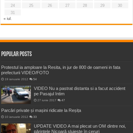
24
25
26
27
28
29
30
31
« iul.
Popular Posts
Protestul ia amploare la Resita, in jur de 800 de oameni in fata
prefecturii VIDEO/FOTO
19 ianuarie 2012
54
VIDEO Nu a pastrat distanta si a facut accident
pe Pasajul Intim
27 iunie 2017
47
Parcări private și mașini ridicate la Reșița
10 ianuarie 2012
33
UPDATE VIDEO A mai plecat un OM dintre noi,
părintele Nicoară slujește în ceruri