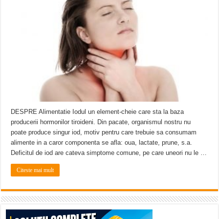
Ștrandul Termal Ring din Oravița – locul unde natura a ascuns un izvor de sănă
Miresme de lavandă, mentă și flori de vară și râsete de copii la Carașova VIDEO
ANUNȚ OPRIRE APĂ în Reșița – avarie – 04.08.2026 – str. Văliugului și Plasto
DESPRE Alimentatie Iodul un element-cheie care sta la baza
producerii hormonilor tiroideni. Din pacate, organismul nostru nu
poate produce singur iod, motiv pentru care trebuie sa consumam
alimente in a caror componenta se afla: oua, lactate, prune, s.a.
Deficitul de iod are cateva simptome comune, pe care uneori nu le …
Citeste mai mult