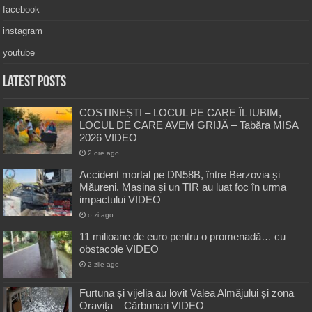
facebook
instagram
youtube
Latest Posts
COSTINEȘTI – LOCUL PE CARE ÎL IUBIM,
LOCUL DE CARE AVEM GRIJĂ – Tabăra MISA
2026 VIDEO
2 ore ago
Accident mortal pe DN58B, între Berzovia și
Măureni. Mașina și un TIR au luat foc în urma
impactului VIDEO
o zi ago
11 milioane de euro pentru o promenadă… cu
obstacole VIDEO
2 zile ago
Furtuna și vijelia au lovit Valea Almăjului și zona
Oravița – Cărbunari VIDEO