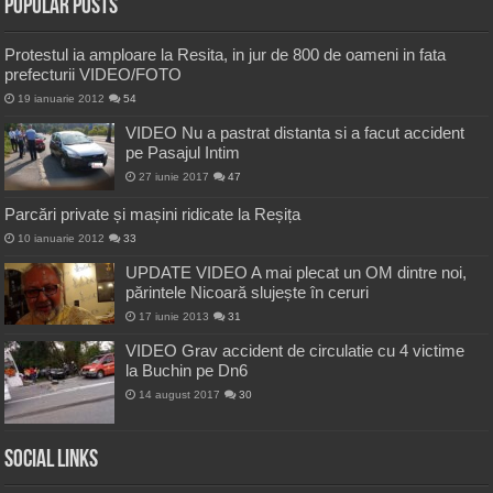
Popular Posts
Protestul ia amploare la Resita, in jur de 800 de oameni in fata
prefecturii VIDEO/FOTO
19 ianuarie 2012
54
VIDEO Nu a pastrat distanta si a facut accident
pe Pasajul Intim
27 iunie 2017
47
Parcări private și mașini ridicate la Reșița
10 ianuarie 2012
33
UPDATE VIDEO A mai plecat un OM dintre noi,
părintele Nicoară slujește în ceruri
17 iunie 2013
31
VIDEO Grav accident de circulatie cu 4 victime
la Buchin pe Dn6
14 august 2017
30
Social Links