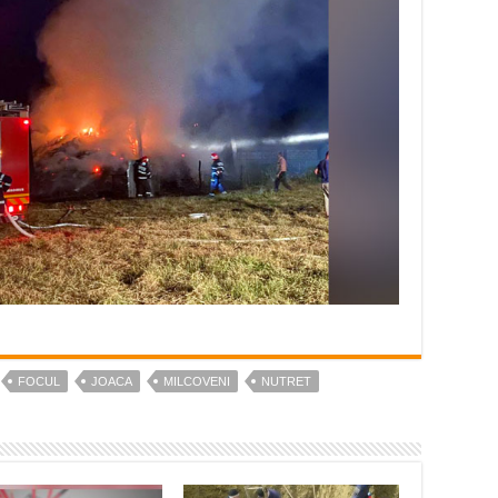
FOCUL
JOACA
MILCOVENI
NUTRET