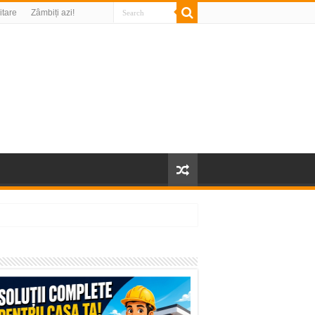
litare
Zâmbiți azi!