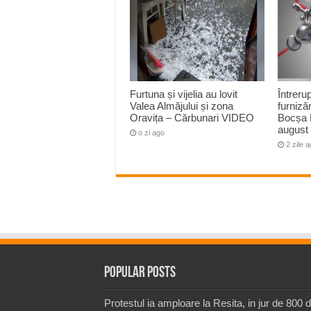
Furtuna și vijelia au lovit
Întreru
Valea Almăjului și zona
furnizăr
Oravița – Cărbunari VIDEO
Bocșa 
august
o zi ago
2 zile 
Popular Posts
Protestul ia amploare la Resita, in jur de 800 