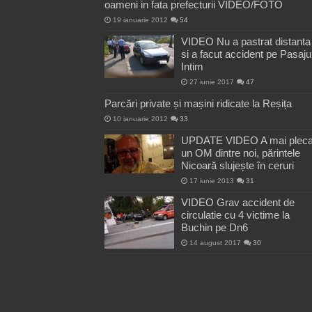
oameni in fata prefecturii VIDEO/FOTO
19 ianuarie 2012
54
VIDEO Nu a pastrat distanta
si a facut accident pe Pasaju
Intim
27 iunie 2017
47
Parcări private și mașini ridicate la Reșița
10 ianuarie 2012
33
UPDATE VIDEO A mai pleca
un OM dintre noi, părintele
Nicoară slujește în ceruri
17 iunie 2013
31
VIDEO Grav accident de
circulatie cu 4 victime la
Buchin pe Dn6
14 august 2017
30