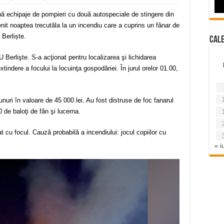
ouă echipaje de pompieri cu două autospeciale de stingere din
enit noaptea trecutăla la un incendiu care a cuprins un fânar de
Berliște.
Cal
U Berlişte. S-a acţionat pentru localizarea şi lichidarea
xtindere a focului la locuinţa gospodăriei. În jurul orelor 01.00,
unuri în valoare de 45 000 lei. Au fost distruse de foc fanarul
de baloţi de fân şi lucerna.
at cu focul. Cauză probabilă a incendiului: jocul copiilor cu
« iu