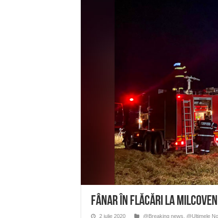
Miresme de lavandă, mentă și 
ANUNȚ OPRIRE APĂ în Reșița 
ANUNŢ OPRIRE APĂ în CARAN
ANUNŢ OPRIRE APĂ în CA
ANUNȚ OPRIRE APĂ în Reșița,
Fânar în flăcări la Milcoveni
2 iulie 2020
@Breaking news
,
@Ultimele No