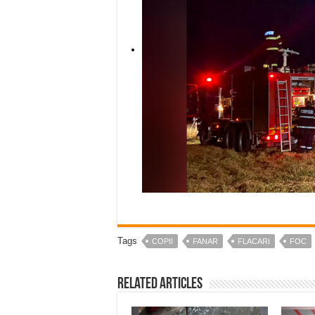
Tags
COPII
FANAR
FLACARI
FOC
Related Articles