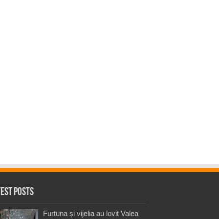
test Posts
Furtuna și vijelia au lovit Valea