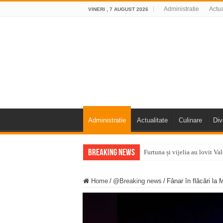
Administratie
Actua
VINERI , 7 AUGUST 2026
Administratie
Actualitate
Culinare
Div
Breaking News
Furtuna și vijelia au lovit V
Întreruperi temporare ale fur
Home
/
@Breaking news
/
Fânar în flăcări la 
ANUNŢ OPRIRE ANUNŢ OPRIR
Anunț important – Închidere 
Ștrandul Termal Ring din Ora