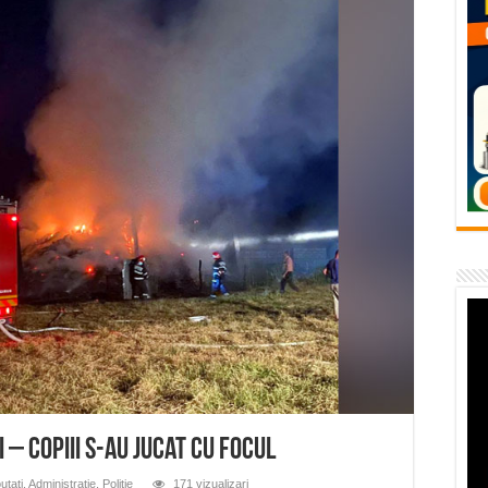
flori de vară și râsete de copii la Carașova VIDEO
– avarie – 04.08.2026 – str. Văliugului și Plastomet
SEBEȘ – 04.08.2026 – avarie – Calea Severinului
RANSEBEȘ avarie
 cartier Țerova – avarie – 04.08.2026
 – Copiii s-au jucat cu focul
utati
,
Administratie
,
Politie
171 vizualizari