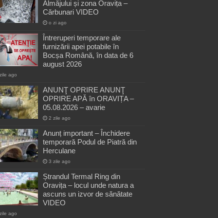
Almăjului și zona Oravița –
Cărbunari VIDEO
o zi ago
Întreruperi temporare ale
furnizării apei potabile în
Bocșa Română, în data de 6
august 2026
zile ago
ANUNŢ OPRIRE ANUNŢ
OPRIRE APĂ în ORAVIȚA –
05.08.2026 – avarie
2 zile ago
Anunț important – Închidere
temporară Podul de Piatră din
Herculane
3 zile ago
Ștrandul Termal Ring din
Oravița – locul unde natura a
ascuns un izvor de sănătate
VIDEO
zile ago