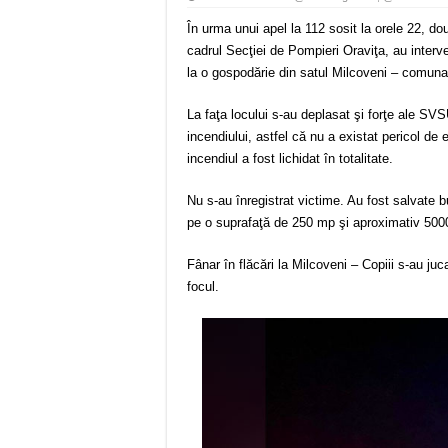
În urma unui apel la 112 sosit la orele 22, d
cadrul Secţiei de Pompieri Oraviţa, au interv
la o gospodărie din satul Milcoveni – comuna 
La faţa locului s-au deplasat şi forţe ale SVS
incendiului, astfel că nu a existat pericol de e
incendiul a fost lichidat în totalitate.
Nu s-au înregistrat victime. Au fost salvate b
pe o suprafaţă de 250 mp şi aproximativ 5000 
Fânar în flăcări la Milcoveni – Copiii s-au juc
focul.