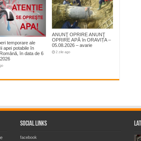
ANUNŢ OPRIRE ANUNŢ
OPRIRE APĂ în ORAVIȚA –
peri temporare ale
05.08.2026 – avarie
ii apei potabile în
2 zile ago
Română, în data de 6
 2026
ago
Social Links
La
de
facebook