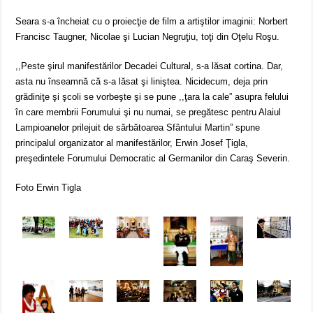
Seara s-a încheiat cu o proiecţie de film a artiştilor imaginii: Norbert
Francisc Taugner, Nicolae şi Lucian Negruţiu, toţi din Oţelu Roşu.
,,Peste şirul manifestărilor Decadei Cultural, s-a lăsat cortina. Dar,
asta nu înseamnă că s-a lăsat şi liniştea. Nicidecum, deja prin
grădiniţe şi şcoli se vorbeşte şi se pune ,,ţara la cale” asupra felului
în care membrii Forumului şi nu numai, se pregătesc pentru Alaiul
Lampioanelor prilejuit de sărbătoarea Sfântului Martin” spune
principalul organizator al manifestărilor, Erwin Josef Ţigla,
preşedintele Forumului Democratic al Germanilor din Caraş Severin.
Foto Erwin Tigla