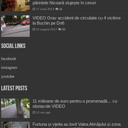
părintele Nicoară slujește în ceruri
17 iunie 2013
31
VIDEO Grav accident de circulatie cu 4 victime
la Buchin pe Dn6
14 august 2017
30
Social Links
facebook
instagram
youtube
Latest Posts
11 milioane de euro pentru o promenadă… cu
obstacole VIDEO
13 ore ago
Furtuna și vijelia au lovit Valea Almăjului și zona