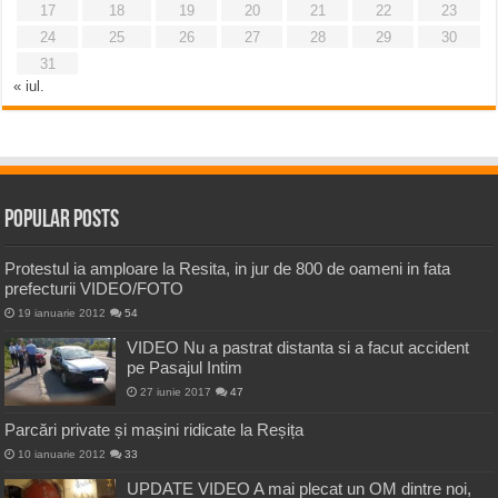
17
18
19
20
21
22
23
24
25
26
27
28
29
30
31
« iul.
Popular Posts
Protestul ia amploare la Resita, in jur de 800 de oameni in fata
prefecturii VIDEO/FOTO
19 ianuarie 2012
54
VIDEO Nu a pastrat distanta si a facut accident
pe Pasajul Intim
27 iunie 2017
47
Parcări private și mașini ridicate la Reșița
10 ianuarie 2012
33
UPDATE VIDEO A mai plecat un OM dintre noi,