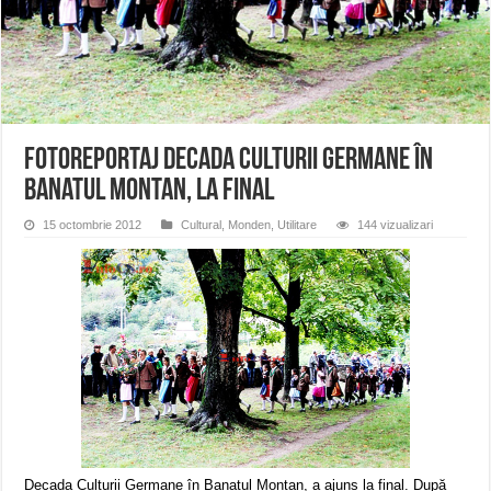
ANUNȚ OPRIRE APĂ în Reșița – avarie – 04.08.2026 – str. Văliugului și Plasto
ANUNŢ OPRIRE APĂ în CARANSEBEȘ – 04.08.2026 – avarie – Calea Severinu
ANUNŢ OPRIRE APĂ în CARANSEBEȘ avarie
FOTOREPORTAJ Decada Culturii Germane în
Banatul Montan, la final
15 octombrie 2012
Cultural
,
Monden
,
Utilitare
144 vizualizari
Decada Culturii Germane în Banatul Montan, a ajuns la final. După