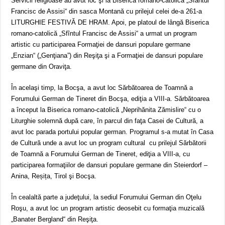
Servicii religioase au avut loc şi la Biserica romano-catolică „Sfântul
Francisc de Assisi“ din sasca Montană cu prilejul celei de-a 261-a
LITURGHIE FESTIVĂ DE HRAM. Apoi, pe platoul de lângă Biserica
romano-catolică „Sfîntul Francisc de Assisi“ a urmat un program
artistic cu participarea Formaţiei de dansuri populare germane
„Enzian“ („Genţiana”) din Reşiţa şi a Formaţiei de dansuri populare
germane din Oraviţa.
În acelaşi timp, la Bocşa, a avut loc Sărbătoarea de Toamnă a
Forumului German de Tineret din Bocşa, ediţia a VIII-a. Sărbătoarea
a început la Biserica romano-catolică „Neprihănita Zămislire“ cu o
Liturghie solemnă după care, în parcul din faţa Casei de Cultură, a
avut loc parada portului popular german. Programul s-a mutat în Casa
de Cultură unde a avut loc un program cultural cu prilejul Sărbătorii
de Toamnă a Forumului German de Tineret, ediţia a VIII-a, cu
participarea formaţiilor de dansuri populare germane din Steierdorf –
Anina, Reșița, Tirol şi Bocşa.
În cealaltă parte a judeţului, la sediul Forumului German din Oţelu
Roşu, a avut loc un program artistic deosebit cu formaţia muzicală
„Banater Bergland“ din Reşiţa.