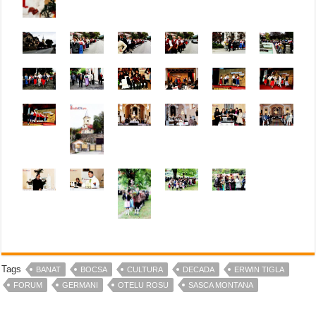
Tags
BANAT
BOCSA
CULTURA
DECADA
ERWIN TIGLA
FORUM
GERMANI
OTELU ROSU
SASCA MONTANA