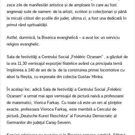
zece zile de manifestări artistice și de amploare în care au fost
angrenați sute de oameni- de la artiști, scriitori și colecționari și până
la micuții cititori din școlile din județ, ultima zi, a fost una dedicată în
primul rând spritualității.
Astfel, duminică, la Biserica evanghelică – a avut loc un serviciu
religios evanghelic.
Sala de festivităţi a Centrului Social „Frédéric Ozanam“ , a găzduit de
la ora 11,30 vernisajul expozţiei filatelice având ca principala temă
împlinirea a 140 de ani de la de la construirea primei locomotive cu
aburi la Reșița, cu exponate din colecția Gustav Hlinka.
În acelaşi loc, adică Sala de festivităţi a Centrului Social „Frédéric
Ozanam“ a urmat mai apoi vernisajul de pictură naivă a profesoarei
de matematici, Viorica Farkaș. Cu toate că este un om al ştinţelor
exacte, profesoara Vioroca Farkaş, este membră a Cercului de
pictură „Deutsche Kunst Reschitza“ al Forumului Democratic al
Germanilor din judeţul Caraş-Severin.