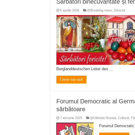
Sărbători binecuvântate și feri
Miresme de lavandă, mentă și 
5 aprilie 2026
@Breaking news
,
Diverse
ANUNȚ OPRIRE APĂ în Reșița 
ANUNŢ OPRIRE APĂ în CARAN
ANUNŢ OPRIRE APĂ în CA
ANUNȚ OPRIRE APĂ în Reșița,
Berglanddeutschen Leiter des …
Citeste mai mult
Forumul Democratic al Germani
sărbătoare
7 ianuarie 2025
@Ultimele Noutati
,
Cultural
,
Fă
Forumul Democratic a