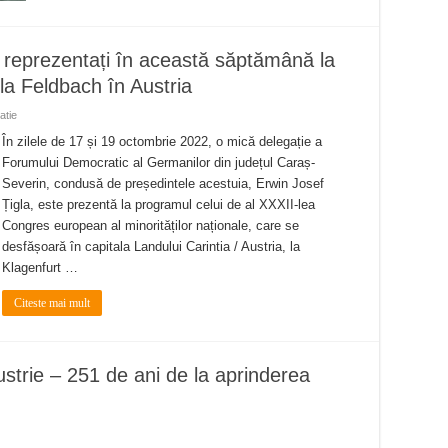
reprezentați în această săptămână la
la Feldbach în Austria
atie
În zilele de 17 și 19 octombrie 2022, o mică delegație a
Forumului Democratic al Germanilor din județul Caraș-
Severin, condusă de președintele acestuia, Erwin Josef
Țigla, este prezentă la programul celui de al XXXII-lea
Congres european al minorităților naționale, care se
desfășoară în capitala Landului Carintia / Austria, la
Klagenfurt …
Citeste mai mult
ustrie – 251 de ani de la aprinderea