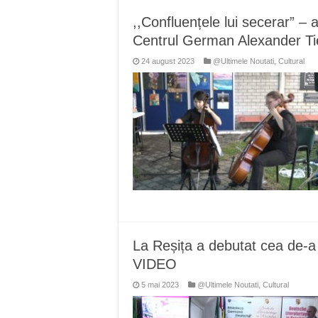
,,Confluențele lui secerar” –
Centrul German Alexander Ti
24 august 2023
@Ultimele Noutati
,
Cultural
La Reșița a debutat cea de-a 
VIDEO
5 mai 2023
@Ultimele Noutati
,
Cultural