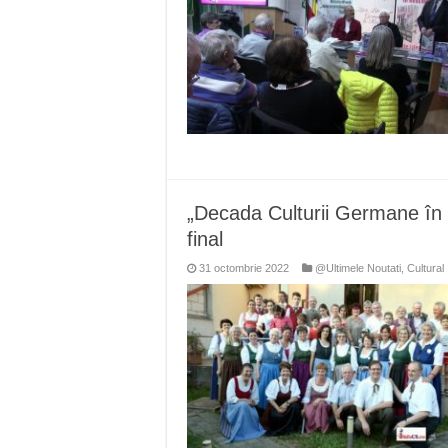
„Decada Culturii Germane în 
final
31 octombrie 2022
@Ultimele Noutati
,
Cultural