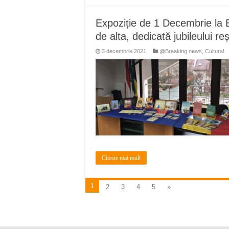
Expoziție de 1 Decembrie la 
de alta, dedicată jubileului re
3 decembrie 2021
@Breaking news
,
Cultural
Citeste mai mult
1
2
3
4
5
»