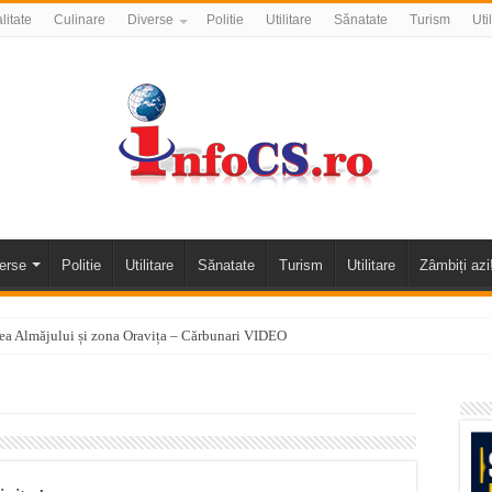
litate
Culinare
Diverse
Politie
Utilitare
Sănatate
Turism
Uti
erse
Politie
Utilitare
Sănatate
Turism
Utilitare
Zâmbiți azi
alea Almăjului și zona Oravița – Cărbunari VIDEO
nizării apei potabile în Bocșa Română, în data de 6 august 2026
E APĂ în ORAVIȚA – 05.08.2026 – avarie
temporară Podul de Piatră din Herculane
vița – locul unde natura a ascuns un izvor de sănătate VIDEO