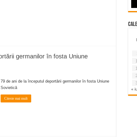
Cal
rtării germanilor în fosta Uniune
79 de ani de la începutul deportării germanilor în fosta Uniune
Sovietică
« iu
Citeste mai mult