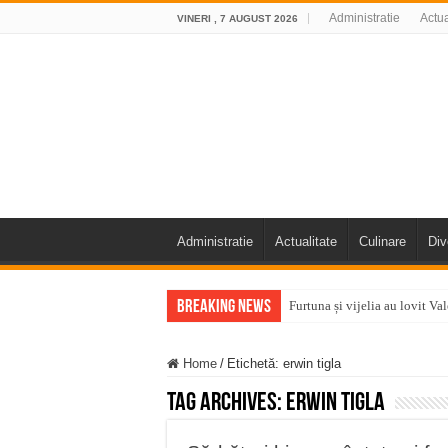
Administratie
Actua
VINERI , 7 AUGUST 2026
Administratie
Actualitate
Culinare
Div
Breaking News
Furtuna și vijelia au lovit V
Întreruperi temporare ale fur
Home
/
Etichetă:
erwin tigla
ANUNŢ OPRIRE ANUNŢ OPRIR
Tag Archives:
erwin tigla
Anunț important – Închidere 
Ștrandul Termal Ring din Ora