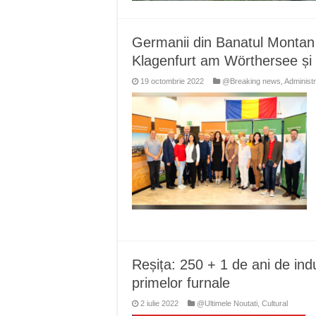
Germanii din Banatul Montan 
Klagenfurt am Wörthersee și 
19 octombrie 2022
@Breaking news
,
Administr
Reșița: 250 + 1 de ani de ind
primelor furnale
2 iulie 2022
@Ultimele Noutati
,
Cultural