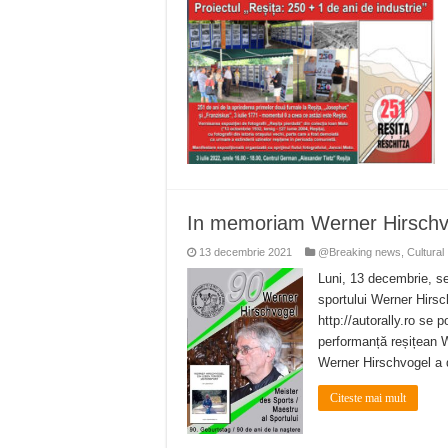
In memoriam Werner Hirschv
13 decembrie 2021
@Breaking news
,
Cultural
Luni, 13 decembrie, se
sportului Werner Hirsc
http://autorally.ro se 
performanță reșițean 
Werner Hirschvogel a
Citeste mai mult