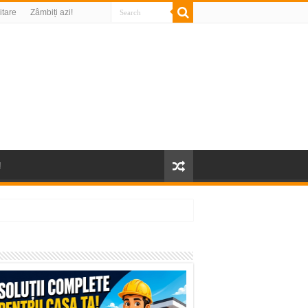
litare
Zâmbiți azi!
!