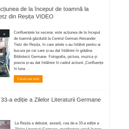
 acțiunea de la început de toamnă la
etz din Reșița VIDEO
Confluențele lui secerar, este acțiunea de la început
de toamnă găzduită la Centrul German Alexander
Tietz din Reșița, în care artele s-au întâlnit pentru ai
bucura pe cei care și-au dat întâlnire în grădina
Bibliotecii Germane. Fotografia, pictura, muzica și
poezia și-au dat întâlnire în cadrul actiunii „Confluențe
în luna …
Citeste mai mult
33-a ediție a Zilelor Literaturii Germane
La Reșița a debutat, aseară, cea de-a 33-a ediție a