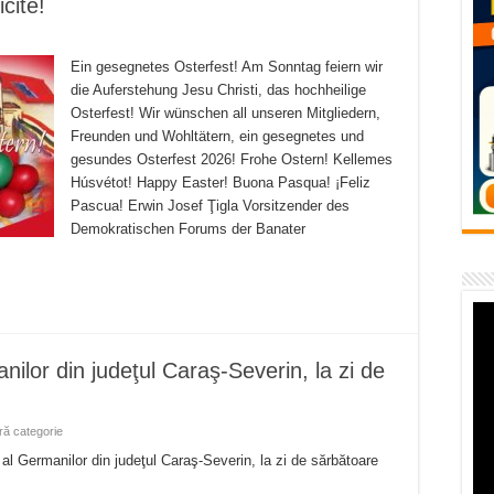
cite!
flori de vară și râsete de copii la Carașova VIDEO
– avarie – 04.08.2026 – str. Văliugului și Plastomet
Ein gesegnetes Osterfest! Am Sonntag feiern wir
SEBEȘ – 04.08.2026 – avarie – Calea Severinului
die Auferstehung Jesu Christi, das hochheilige
Osterfest! Wir wünschen all unseren Mitgliedern,
RANSEBEȘ avarie
Freunden und Wohltätern, ein gesegnetes und
gesundes Osterfest 2026! Frohe Ostern! Kellemes
 cartier Țerova – avarie – 04.08.2026
Húsvétot! Happy Easter! Buona Pasqua! ¡Feliz
Pascua! Erwin Josef Ţigla Vorsitzender des
Demokratischen Forums der Banater
lor din judeţul Caraş-Severin, la zi de
ră categorie
l Germanilor din judeţul Caraş-Severin, la zi de sărbătoare