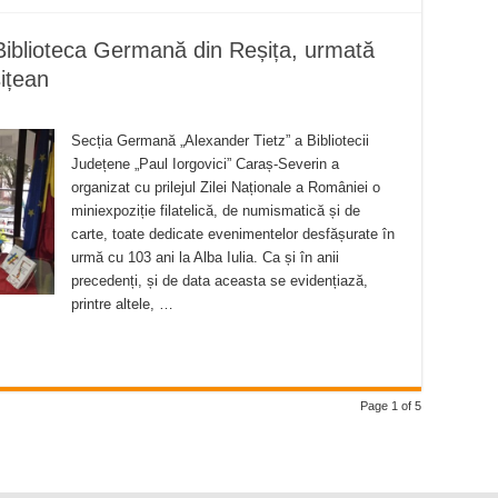
Biblioteca Germană din Reșița, urmată
șițean
Secția Germană „Alexander Tietz” a Bibliotecii
Județene „Paul Iorgovici” Caraș-Severin a
organizat cu prilejul Zilei Naționale a României o
miniexpoziție filatelică, de numismatică și de
carte, toate dedicate evenimentelor desfășurate în
urmă cu 103 ani la Alba Iulia. Ca și în anii
precedenți, și de data aceasta se evidențiază,
printre altele, …
Page 1 of 5