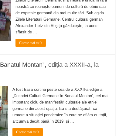
Zilelor Literaturii Germane, manifestare unică în țara
noastră ce reunește oameni de cultură de etnie sau
de expresie germană din mai multe țări. Sub egida
Zilele Literaturii Germane, Centrul cultural german
Alexander Tietz din Reșița găzduiește, la acest
sfârșit de …
Citeste mai mult
Banatul Montan”, ediția a XXXII-a, la
A fost trasă cortina peste cea de a XXXII-a ediție a
„Decadei Culturii Germane în Banatul Montan”, cel mai
important ciclu de manifestări culturale ale etniei
germane din acest spațiu. Ea s-a desfășurat, ca
urmare a situației pandemice în care ne aflăm cu toții,
altcumva decât până în 2019, și …
Citeste mai mult