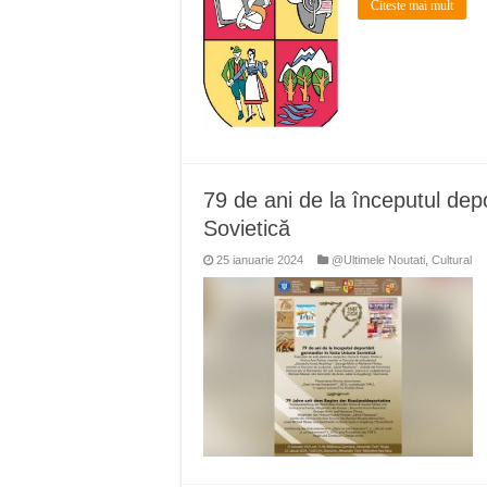
Citeste mai mult
79 de ani de la începutul depo
Sovietică
25 ianuarie 2024
@Ultimele Noutati
,
Cultural