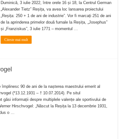
Duminică, 3 iulie 2022, între orele 16 și 18, la Centrul German
„Alexander Tietz” Reșița, va avea loc lansarea proiectului
„Reșița: 250 + 1 de ani de industrie”. Vor fi marcați 251 de ani
de la aprinderea primelor două furnale la Reșița, „Josephus”
și „Franziskus”, 3 iulie 1771 – momentul …
Citeste mai mult
ogel
 împlinesc 90 de ani de la nașterea maestrului emerit al
hvogel (*13.12.1931 – † 10.07.2014). Pe situl
pot găsi informații despre multiplele valențe ale sportivului de
Werner Hirschvogel: „Născut la Reșița la 13 decembrie 1931,
 dus o …