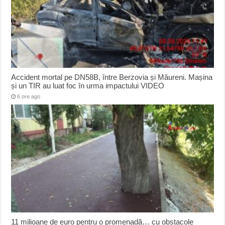
Accident mortal pe DN58B, între Berzovia și Măureni. Mașina
și un TIR au luat foc în urma impactului VIDEO
6 ore ago
11 milioane de euro pentru o promenadă… cu obstacole