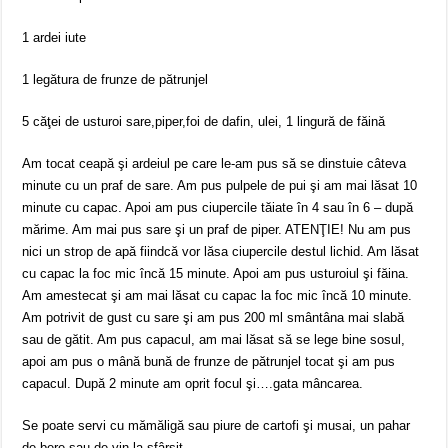
1 ardei iute
1 legătura de frunze de pătrunjel
5 căţei de usturoi sare,piper,foi de dafin, ulei, 1 lingură de făină
Am tocat ceapă şi ardeiul pe care le-am pus să se dinstuie câteva
minute cu un praf de sare. Am pus pulpele de pui şi am mai lăsat 10
minute cu capac. Apoi am pus ciupercile tăiate în 4 sau în 6 – după
mărime. Am mai pus sare şi un praf de piper. ATENŢIE! Nu am pus
nici un strop de apă fiindcă vor lăsa ciupercile destul lichid. Am lăsat
cu capac la foc mic încă 15 minute. Apoi am pus usturoiul şi făina.
Am amestecat şi am mai lăsat cu capac la foc mic încă 10 minute.
Am potrivit de gust cu sare şi am pus 200 ml smântâna mai slabă
sau de gătit. Am pus capacul, am mai lăsat să se lege bine sosul,
apoi am pus o mână bună de frunze de pătrunjel tocat şi am pus
capacul. După 2 minute am oprit focul şi….gata mâncarea.
Se poate servi cu mămăligă sau piure de cartofi şi musai, un pahar
de bere sau de vin la sfârșit.