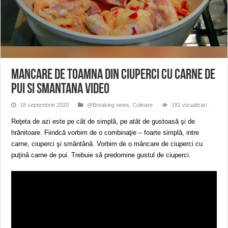
Miresme de lavandă, mentă și flori de vară și râsete de copii la Carașova VIDEO
ANUNȚ OPRIRE APĂ în Reșița – avarie – 04.08.2026 – str. Văliugului și Plasto
ANUNŢ OPRIRE APĂ în CARANSEBEȘ – 04.08.2026 – avarie – Calea Severinu
Mancare de toamna din ciuperci cu carne de
pui si smantana VIDEO
18 septembrie 2020
@Breaking news
,
Culinare
181 vizualizari
Reţeta de azi este pe cât de simplă, pe atât de gustoasă şi de
hrănitoare. Fiindcă vorbim de o combinaţie – foarte simplă, intre
carne, ciuperci şi smântână. Vorbim de o mâncare de ciuperci cu
puţină carne de pui. Trebuie să predomine gustul de ciuperci.