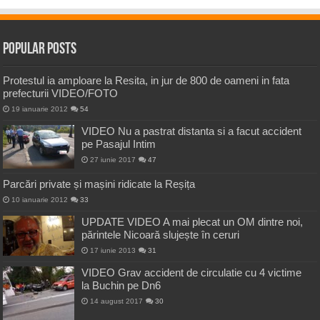
Popular Posts
Protestul ia amploare la Resita, in jur de 800 de oameni in fata
prefecturii VIDEO/FOTO
19 ianuarie 2012
54
VIDEO Nu a pastrat distanta si a facut accident
pe Pasajul Intim
27 iunie 2017
47
Parcări private și mașini ridicate la Reșița
10 ianuarie 2012
33
UPDATE VIDEO A mai plecat un OM dintre noi,
părintele Nicoară slujește în ceruri
17 iunie 2013
31
VIDEO Grav accident de circulatie cu 4 victime
la Buchin pe Dn6
14 august 2017
30