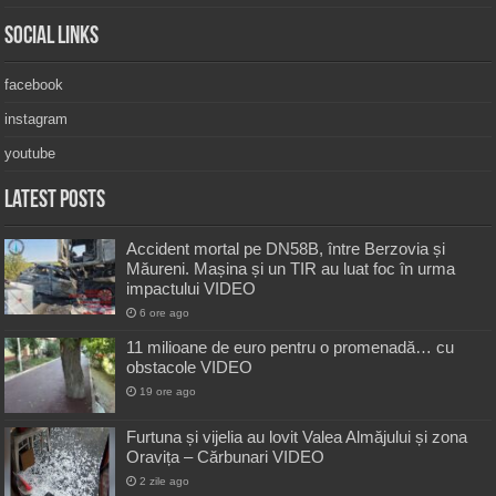
Social Links
facebook
instagram
youtube
Latest Posts
Accident mortal pe DN58B, între Berzovia și
Măureni. Mașina și un TIR au luat foc în urma
impactului VIDEO
6 ore ago
11 milioane de euro pentru o promenadă… cu
obstacole VIDEO
19 ore ago
Furtuna și vijelia au lovit Valea Almăjului și zona
Oravița – Cărbunari VIDEO
2 zile ago