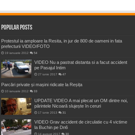
Popular Posts
Protestul ia amploare la Resita, in jur de 800 de oameni in fata
prefecturii VIDEO/FOTO
19 ianuarie 2012
54
VIDEO Nu a pastrat distanta si a facut accident
pe Pasajul Intim
27 iunie 2017
47
Parcări private și mașini ridicate la Reșița
10 ianuarie 2012
33
UPDATE VIDEO A mai plecat un OM dintre noi,
părintele Nicoară slujește în ceruri
17 iunie 2013
31
VIDEO Grav accident de circulatie cu 4 victime
la Buchin pe Dn6
14 august 2017
30