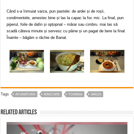
Când s-a înmuiat varza, pun pastele: de ardei și de roșii,
condimentele, amestec bine și las la capac la foc mic. La final, pun
piperul, foile de dafin și opțopnal – mărar sau cimbru. mai las să
scadă câteva minute și servesc cu pâine și un pagat de bere la final.
Înainte – băgăm o răchie de Banat.
Tags
AFUMATURA
MANCARE
TOAMNA
VARZA
Related Articles