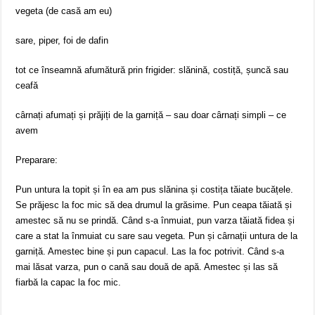
vegeta (de casă am eu)
sare, piper, foi de dafin
tot ce înseamnă afumătură prin frigider: slănină, costiță, șuncă sau
ceafă
cârnați afumați și prăjiți de la garniță – sau doar cârnați simpli – ce
avem
Preparare:
Pun untura la topit și în ea am pus slănina și costița tăiate bucățele.
Se prăjesc la foc mic să dea drumul la grăsime. Pun ceapa tăiată și
amestec să nu se prindă. Când s-a înmuiat, pun varza tăiată fidea și
care a stat la înmuiat cu sare sau vegeta. Pun și cârnații untura de la
garniță. Amestec bine și pun capacul. Las la foc potrivit. Când s-a
mai lăsat varza, pun o cană sau două de apă. Amestec și las să
fiarbă la capac la foc mic.