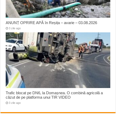
ANUNȚ OPRIRE APĂ în Reșița – avarie – 03.08.2026
3 zile ago
Trafic blocat pe DN6, la Domașnea. O combină agricolă a
căzut de pe platforma unui TIR VIDEO
3 zile ago