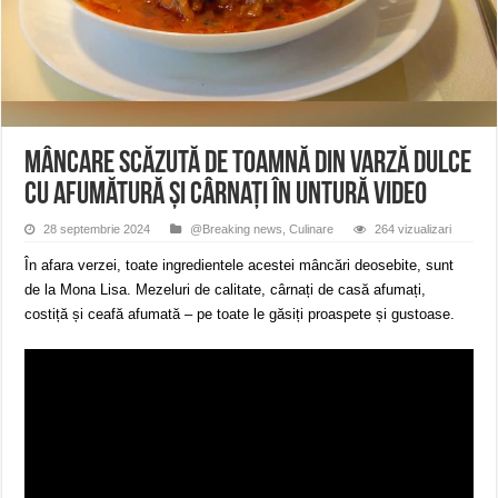
ANUNŢ OPRIRE APĂ în CARANSEBEȘ avarie
ANUNȚ OPRIRE APĂ în Reșița, cartier Țerova – avarie – 04.08.2026
ANUNȚ OPRIRE APĂ în Reșița – avarie – 03.08.2026 – Calea Caransebeșului
Mâncare scăzută de toamnă din varză dulce
cu afumătură și cârnați în untură VIDEO
28 septembrie 2024
@Breaking news
,
Culinare
264 vizualizari
În afara verzei, toate ingredientele acestei mâncări deosebite, sunt
de la Mona Lisa. Mezeluri de calitate, cârnați de casă afumați,
costiță și ceafă afumată – pe toate le găsiți proaspete și gustoase.