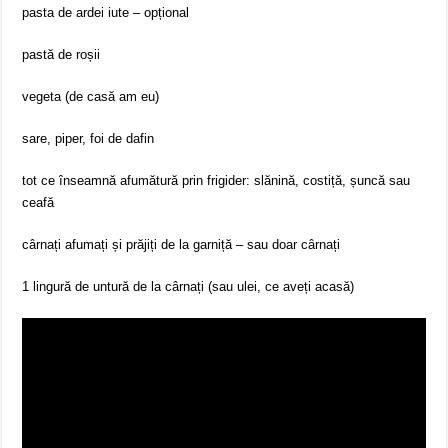
pasta de ardei iute – opțional
pastă de roșii
vegeta (de casă am eu)
sare, piper, foi de dafin
tot ce înseamnă afumătură prin frigider: slănină, costiță, șuncă sau
ceafă
cârnați afumați și prăjiți de la garniță – sau doar cârnați
1 lingură de untură de la cârnați (sau ulei, ce aveți acasă)