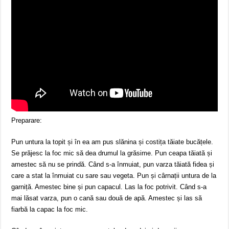
Preparare:
Pun untura la topit și în ea am pus slănina și costița tăiate bucățele.
Se prăjesc la foc mic să dea drumul la grăsime. Pun ceapa tăiată și
amestec să nu se prindă. Când s-a înmuiat, pun varza tăiată fidea și
care a stat la înmuiat cu sare sau vegeta. Pun și cârnații untura de la
garniță. Amestec bine și pun capacul. Las la foc potrivit. Când s-a
mai lăsat varza, pun o cană sau două de apă. Amestec și las să
fiarbă la capac la foc mic.