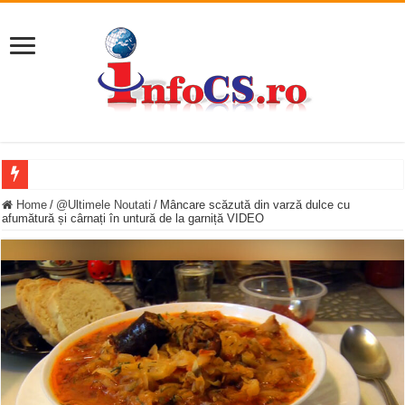
11 milioane de euro pentru o promenadă… cu obstacole VIDEO
Home
/
@Ultimele Noutati
/
Mâncare scăzută din varză dulce cu
afumătură și cârnați în untură de la garniță VIDEO
Furtuna și vijelia au lovit Valea Almăjului și zona Oravița – Cărbunari VIDEO
Întreruperi temporare ale furnizării apei potabile în Bocșa Română, în data de 6 
ANUNŢ OPRIRE ANUNŢ OPRIRE APĂ în ORAVIȚA – 05.08.2026 – avarie
Anunț important – Închidere temporară Podul de Piatră din Herculane
Ștrandul Termal Ring din Oravița – locul unde natura a ascuns un izvor de sănă
Miresme de lavandă, mentă și flori de vară și râsete de copii la Carașova VIDEO