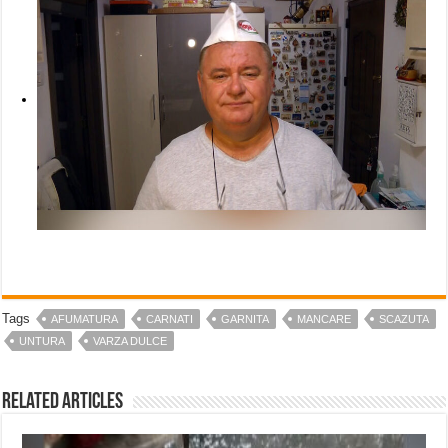
Tags
AFUMATURA
CARNATI
GARNITA
MANCARE
SCAZUTA
UNTURA
VARZA DULCE
Related Articles