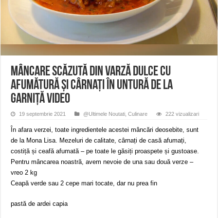
ANUNȚ OPRIRE APĂ în Reșița – avarie – 04.08.2026 – str. Văliugului și Plasto
ANUNŢ OPRIRE APĂ în CARANSEBEȘ – 04.08.2026 – avarie – Calea Severinu
ANUNŢ OPRIRE APĂ în CARANSEBEȘ avarie
Mâncare scăzută din varză dulce cu
afumătură și cârnați în untură de la
garniță VIDEO
19 septembrie 2021
@Ultimele Noutati
,
Culinare
222 vizualizari
În afara verzei, toate ingredientele acestei mâncări deosebite, sunt
de la Mona Lisa. Mezeluri de calitate, cârnați de casă afumați,
costiță și ceafă afumată – pe toate le găsiți proaspete și gustoase.
Pentru mâncarea noastră, avem nevoie de una sau două verze –
vreo 2 kg
Ceapă verde sau 2 cepe mari tocate, dar nu prea fin
pastă de ardei capia