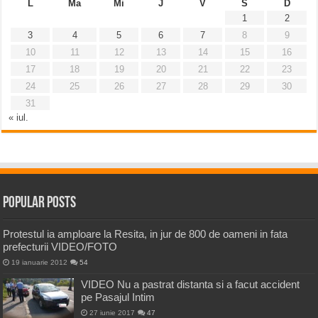
L
Ma
Mi
J
V
S
D
1
2
3
4
5
6
7
8
9
10
11
12
13
14
15
16
17
18
19
20
21
22
23
24
25
26
27
28
29
30
31
« iul.
Popular Posts
Protestul ia amploare la Resita, in jur de 800 de oameni in fata
prefecturii VIDEO/FOTO
19 ianuarie 2012
54
VIDEO Nu a pastrat distanta si a facut accident
pe Pasajul Intim
27 iunie 2017
47