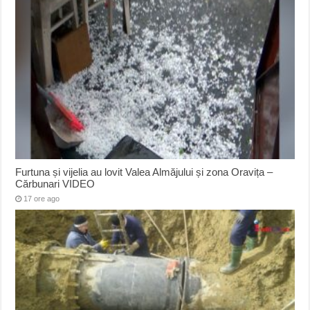
Furtuna și vijelia au lovit Valea Almăjului și zona Oravița –
Cărbunari VIDEO
17 ore ago