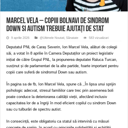
ANUNŢ OPRIRE APĂ în CARANSEBEȘ – 04.08.2026 – avarie – Calea Severinu
ANUNŢ OPRIRE APĂ în CARANSEBEȘ avarie
ANUNȚ OPRIRE APĂ în Reșița, cartier Țerova – avarie – 04.08.2026
Marcel Vela – Copiii bolnavi de Sindrom
Down si autism trebuie ajutați de stat
9 aprilie 2026
@Ultimele Noutati
,
Sănatate
583 vizualizari
Deputatul PNL de Caraș Severin, Ion Marcel Vela, alături de colegii
săi, a votat în 8 aprilie în Camera Deputaților un proiect legislativ
inițiat de către Grupul PNL, la propunerea deputatei Raluca Turcan,
susținut și de parlamentari de la alte partide, foarte important pentru
copiii care suferă de sindromul Down sau autism.
În pagina sa de fb, Ion Marcel Vela, spune că ,,În lipsa unui sprijin
psihologic adecvat, stresul familiilor care trec prin asemenea boli
poate conduce la deteriorarea calității vieții, afectând inclusiv
capacitatea lor de a îngriji în mod eficient copilul cu sindrom Down
sau cu tulburări de spectru autist.
In consecință, este obligatoriu ca statul să intervină cu măsuri
concrete de sprijin, în acord cu principiile solidarității și echității