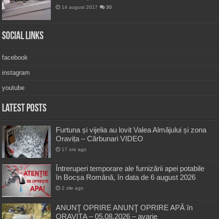
14 august 2017
30
Social Links
facebook
instagram
youtube
Latest Posts
Furtuna și vijelia au lovit Valea Almăjului și zona
Oravița – Cărbunari VIDEO
17 ore ago
Întreruperi temporare ale furnizării apei potabile
în Bocșa Română, în data de 6 august 2026
2 zile ago
ANUNŢ OPRIRE ANUNŢ OPRIRE APĂ în
ORAVIȚA – 05.08.2026 – avarie