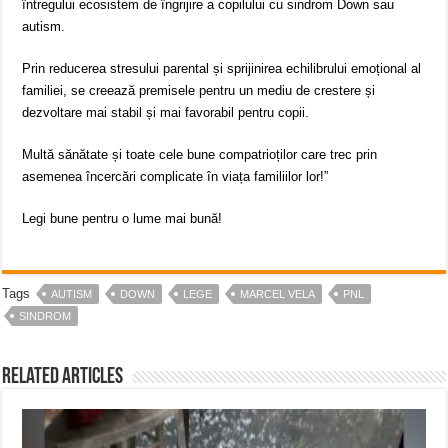
întregului ecosistem de îngrijire a copilului cu sindrom Down sau
autism.
Prin reducerea stresului parental și sprijinirea echilibrului emoțional al
familiei, se creează premisele pentru un mediu de crestere și
dezvoltare mai stabil și mai favorabil pentru copii.
Multă sănătate și toate cele bune compatrioților care trec prin
asemenea încercări complicate în viața familiilor lor!”
Legi bune pentru o lume mai bună!
Tags
AUTISM
DOWN
LEGE
MARCEL VELA
PNL
SINDROM
Related Articles