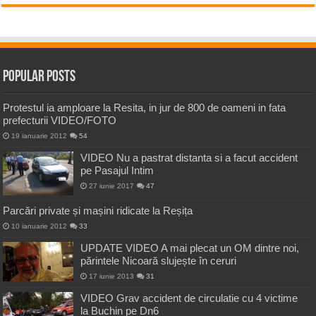
Popular Posts
Protestul ia amploare la Resita, in jur de 800 de oameni in fata
prefecturii VIDEO/FOTO
19 ianuarie 2012
54
VIDEO Nu a pastrat distanta si a facut accident
pe Pasajul Intim
27 iunie 2017
47
Parcări private și mașini ridicate la Reșița
10 ianuarie 2012
33
UPDATE VIDEO A mai plecat un OM dintre noi,
părintele Nicoară slujește în ceruri
17 iunie 2013
31
VIDEO Grav accident de circulatie cu 4 victime
la Buchin pe Dn6