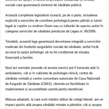
sociale care guvernează sistemul de sănătate publică.
Această completare legislativă vizează, pe de o parte, includerea
explicită a serviciilor de consiliere psihologică pentru părinții și tutorii
legali ai copiilor cu sindrom Down sau cu tulburări de spectru autist în
categoria serviciilor de sănătate prevăzute de Legea nr. 95/2006.
Totodată, această lege garantează decontarea integrală a serviciilor
medicale din fondurile asigurărilor sociale de sănătate, astfel încât
accesul la sprijin psihologic să nu fie condiționat de situația
financiară a familiei.
Noul act normativ prevede că aceste servicii pot fi furnizate atât în
ambulatoriu, cât și în cabinete de psihologie clinică, centre de
sănătate mintală și centre comunitare autorizate de Casa Națională
de Asigurări de Sănătate (CNAS), oferindu-se flexibilitate în
implementare și accesibilitate sporită pentru beneficiari.
Măsura adoptată, la care sunt inițiator alături de colegii liberali, are un
impact pozitiv atât asupra sănătății mintale a părinților, cât și asupra