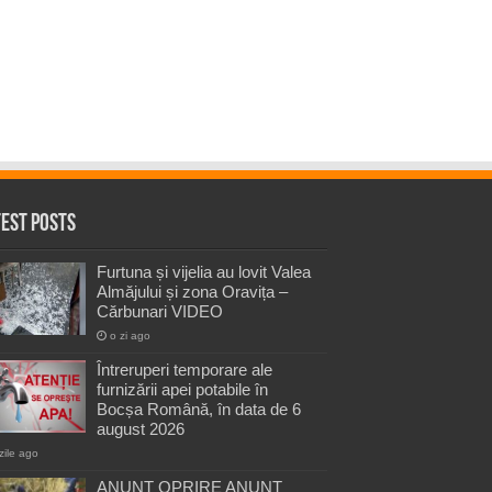
test Posts
Furtuna și vijelia au lovit Valea
Almăjului și zona Oravița –
Cărbunari VIDEO
o zi ago
Întreruperi temporare ale
furnizării apei potabile în
Bocșa Română, în data de 6
august 2026
zile ago
ANUNŢ OPRIRE ANUNŢ