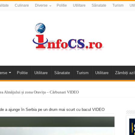
litate
Culinare
Diverse
Politie
Utilitare
Sănatate
Turism
Uti
erse
Politie
Utilitare
Sănatate
Turism
Utilitare
Zâmbiți azi
alea Almăjului și zona Oravița – Cărbunari VIDEO
nizării apei potabile în Bocșa Română, în data de 6 august 2026
e de a ajunge în Serbia pe un drum mai scurt cu bacul VIDEO
E APĂ în ORAVIȚA – 05.08.2026 – avarie
temporară Podul de Piatră din Herculane
vița – locul unde natura a ascuns un izvor de sănătate VIDEO