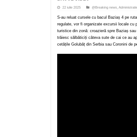
22 iulie 2025
@Breaking news
,
Administrati
S-au reluat cursele cu bacul Baziaș 4 pe ru
regulate, vor fi organizate excursii locale cu
turistice din zonă: croazieră spre Baziaș sau 
trăiesc sălbăticiți câteva sute de cai ce au a
cetățile Golubăț din Serbia sau Coronini de 