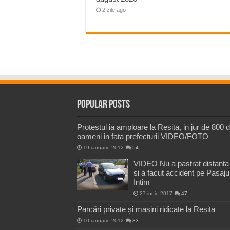
2 zile ago
Popular Posts
Protestul ia amploare la Resita, in jur de 800 
oameni in fata prefecturii VIDEO/FOTO
19 ianuarie 2012
54
VIDEO Nu a pastrat distanta
si a facut accident pe Pasaju
Intim
27 iunie 2017
47
Parcări private și mașini ridicate la Reșița
10 ianuarie 2012
33