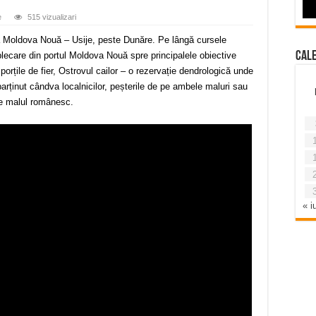
e
515 vizualizari
ta Moldova Nouă – Usije, peste Dunăre. Pe lângă cursele
Cal
 plecare din portul Moldova Nouă spre principalele obiective
porțile de fier, Ostrovul cailor – o rezervație dendrologică unde
parținut cândva localnicilor, peșterile de pe ambele maluri sau
pe malul românesc.
« iu