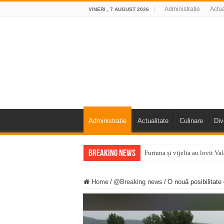
Administratie
Actua
VINERI , 7 AUGUST 2026
Administratie
Actualitate
Culinare
Div
Breaking News
Furtuna și vijelia au lovit V
Întreruperi temporare ale fur
Home
/
@Breaking news
/
O nouă posibilitat
ANUNŢ OPRIRE ANUNŢ OPRIR
Anunț important – Închidere 
Ștrandul Termal Ring din Ora