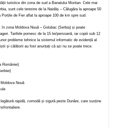
ității turistice din zona de sud a Banatului Montan. Cele mai
erbia, sunt cele terestre de la Naidăș – Călugăra la aproape 50
 Porțile de Fier aflat la aproape 100 de km spre sud.
ea, în zona Moldova Nouă – Golubac (Serbia) și poate
eri. Tarifele pornesc de la 15 lei/persoană, iar copiii sub 12
 unor probleme tehnice la sistemul informatic de evidență al
riștii și călătorii au fost anunțați că azi nu se poate trece.
ra României)
erbiei)
ă Moldova Nouă
cule
o legătură rapidă, comodă și sigură peste Dunăre, care susține
ansfrontaliere.