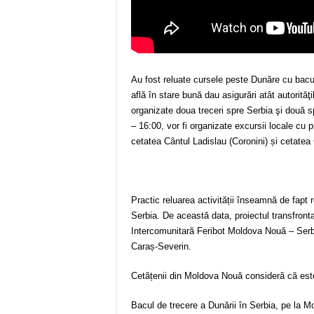
Au fost reluate cursele peste Dunăre cu bac
află în stare bună dau asigurări atât autorităţ
organizate doua treceri spre Serbia şi două s
– 16:00, vor fi organizate excursii locale cu
cetatea Cântul Ladislau (Coronini) și cetatea
Practic reluarea activității înseamnă de fapt
Serbia. De această data, proiectul transfront
Intercomunitară Feribot Moldova Nouă – Serbi
Caraș-Severin.
Cetățenii din Moldova Nouă consideră că este
Bacul de trecere a Dunării în Serbia, pe la Mol