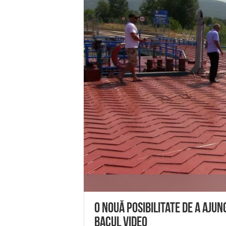
Miresme de lavandă, mentă și 
ANUNȚ OPRIRE APĂ în Reșița 
ANUNŢ OPRIRE APĂ în CARAN
ANUNŢ OPRIRE APĂ în CA
ANUNȚ OPRIRE APĂ în Reșița,
O nouă posibilitate de a ajun
bacul VIDEO