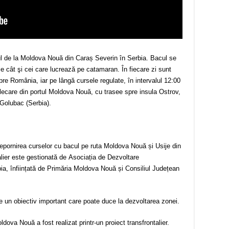
ul de la Moldova Nouă din Caraș Severin în Serbia. Bacul se
ile cât şi cei care lucrează pe catamaran. În fiecare zi sunt
pre România, iar pe lângă cursele regulate, în intervalul 12:00
 plecare din portul Moldova Nouă, cu trasee spre insula Ostrov,
 Golubac (Serbia).
 repornirea curselor cu bacul pe ruta Moldova Nouă și Usije din
alier este gestionată de Asociația de Dezvoltare
a, înființată de Primăria Moldova Nouă și Consiliul Județean
 un obiectiv important care poate duce la dezvoltarea zonei.
dova Nouă a fost realizat printr-un proiect transfrontalier.