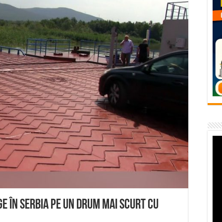
flori de vară și râsete de copii la Carașova VIDEO
– avarie – 04.08.2026 – str. Văliugului și Plastomet
SEBEȘ – 04.08.2026 – avarie – Calea Severinului
RANSEBEȘ avarie
 cartier Țerova – avarie – 04.08.2026
ge în Serbia pe un drum mai scurt cu