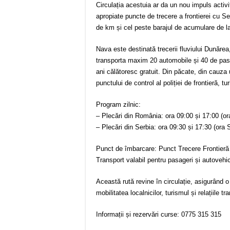
Circulația acestuia ar da un nou impuls activ
apropiate puncte de trecere a frontierei cu S
de km și cel peste barajul de acumulare de la
Nava este destinată trecerii fluviului Dunăr
transporta maxim 20 automobile și 40 de pasag
ani călătoresc gratuit. Din păcate, din cauza
punctului de control al poliției de frontieră, tu
Program zilnic:
– Plecări din România: ora 09:00 și 17:00 (o
– Plecări din Serbia: ora 09:30 și 17:30 (ora S
Punct de îmbarcare: Punct Trecere Frontier
Transport valabil pentru pasageri și autovehi
Această rută revine în circulație, asigurând 
mobilitatea localnicilor, turismul și relațiile tr
Informații și rezervări curse: 0775 315 315