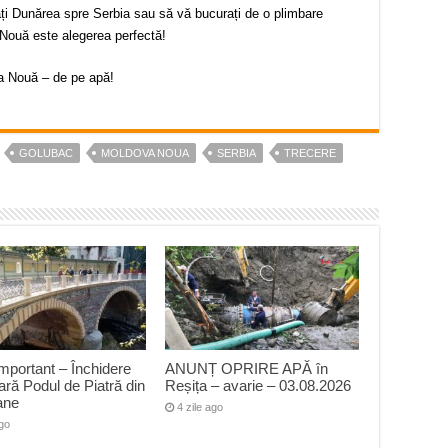
ați Dunărea spre Serbia sau să vă bucurați de o plimbare
a Nouă este alegerea perfectă!
 Nouă – de pe apă!
GOLUBAC
MOLDOVA NOUA
SERBIA
TRECERE
mportant – Închidere
ANUNȚ OPRIRE APĂ în
ră Podul de Piatră din
Reșița – avarie – 03.08.2026
ane
4 zile ago
ago