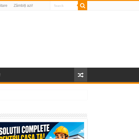
litare
Zâmbiți azi!
!