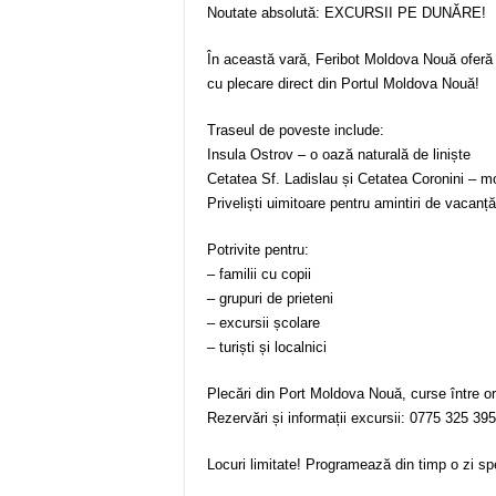
Noutate absolută: EXCURSII PE DUNĂRE!
În această vară, Feribot Moldova Nouă oferă 
cu plecare direct din Portul Moldova Nouă!
Traseul de poveste include:
Insula Ostrov – o oază naturală de liniște
Cetatea Sf. Ladislau și Cetatea Coronini – m
Priveliști uimitoare pentru amintiri de vacanță 
Potrivite pentru:
– familii cu copii
– grupuri de prieteni
– excursii școlare
– turiști și localnici
Plecări din Port Moldova Nouă, curse între o
Rezervări și informații excursii: 0775 325 395
Locuri limitate! Programează din timp o zi spe