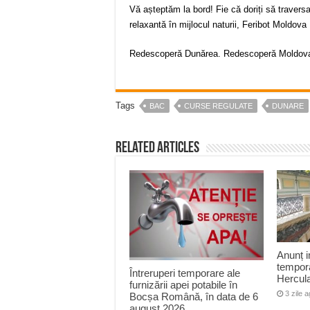
Vă așteptăm la bord! Fie că doriți să travers
relaxantă în mijlocul naturii, Feribot Moldov
Redescoperă Dunărea. Redescoperă Moldova
Tags
BAC
CURSE REGULATE
DUNARE
Related Articles
Anunț i
tempora
Întreruperi temporare ale
Hercul
furnizării apei potabile în
3 zile 
Bocșa Română, în data de 6
august 2026