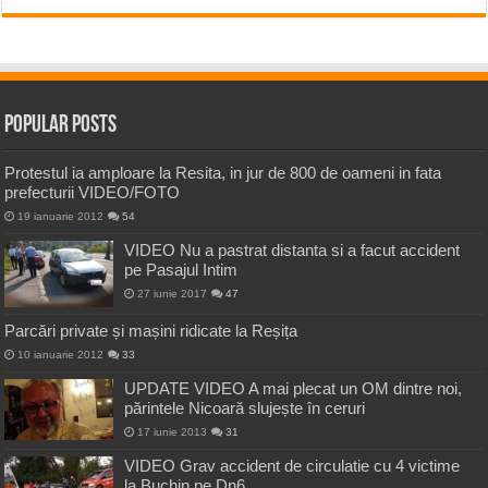
Popular Posts
Protestul ia amploare la Resita, in jur de 800 de oameni in fata
prefecturii VIDEO/FOTO
19 ianuarie 2012
54
VIDEO Nu a pastrat distanta si a facut accident
pe Pasajul Intim
27 iunie 2017
47
Parcări private și mașini ridicate la Reșița
10 ianuarie 2012
33
UPDATE VIDEO A mai plecat un OM dintre noi,
părintele Nicoară slujește în ceruri
17 iunie 2013
31
VIDEO Grav accident de circulatie cu 4 victime
la Buchin pe Dn6