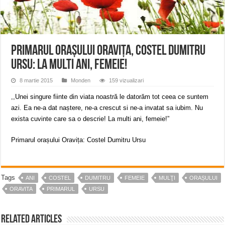
Miresme de lavandă, mentă și flori de vară și râsete de copii la Carașova VIDEO
ANUNȚ OPRIRE APĂ în Reșița – avarie – 04.08.2026 – str. Văliugului și Plasto
ANUNŢ OPRIRE APĂ în CARANSEBEȘ – 04.08.2026 – avarie – Calea Severinu
Primarul orașului Oravița, Costel Dumitru
Ursu: La multi ani, femeie!
8 martie 2015
Monden
159 vizualizari
,,Unei singure fiinte din viata noastră le datorăm tot ceea ce suntem
azi. Ea ne-a dat naștere, ne-a crescut si ne-a invatat sa iubim. Nu
exista cuvinte care sa o descrie! La multi ani, femeie!”
Primarul orașului Oravița: Costel Dumitru Ursu
Tags
ANI
COSTEL
DUMITRU
FEMEIE
MULŢI
ORAȘULUI
ORAVITA
PRIMARUL
URSU
Related Articles