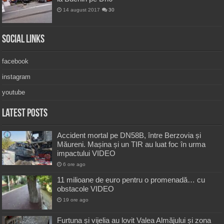
14 august 2017
30
Social Links
facebook
instagram
youtube
Latest Posts
Accident mortal pe DN58B, între Berzovia și
Măureni. Mașina și un TIR au luat foc în urma
impactului VIDEO
6 ore ago
11 milioane de euro pentru o promenadă… cu
obstacole VIDEO
19 ore ago
Furtuna și vijelia au lovit Valea Almăjului și zona