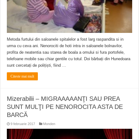
Metoda furtului din saloanele spitalelor a fost larg raspandita si in
urma cu ceva ani. Nenorociti de hoti intra in saloanele bolnavilor,
profita de neatentia sau starea de boala a omului si fura portofele,
telefoane mobile sau chiar gentile cu totul. Doi bărbați din Hunedoara
sunt cercetați de polițiști, fiind …
Citeste mai mult
Mizerabilii – MIGRAAAAANŢI SAU PREA
SUNT MULŢI PE NENOROCITA ASTA DE
BARCĂ
9 februarie 2017
Monden