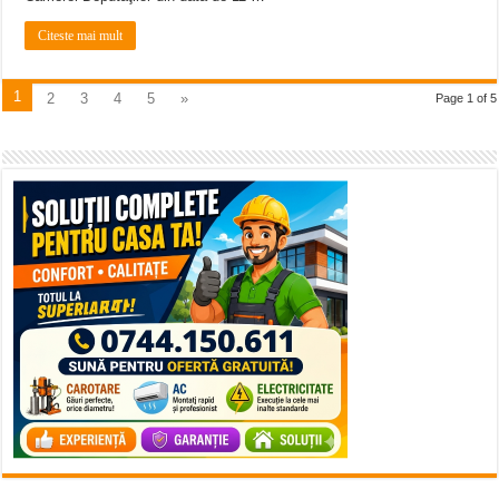
Citeste mai mult
1
2
3
4
5
»
Page 1 of 5