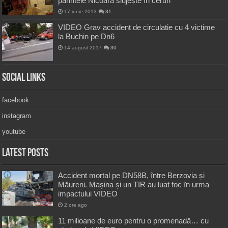
părintele Nicoară slujește în ceruri
17 iunie 2013
31
VIDEO Grav accident de circulatie cu 4 victime
la Buchin pe Dn6
14 august 2017
30
Social Links
facebook
instagram
youtube
Latest Posts
Accident mortal pe DN58B, între Berzovia și
Măureni. Mașina și un TIR au luat foc în urma
impactului VIDEO
2 ore ago
11 milioane de euro pentru o promenadă… cu