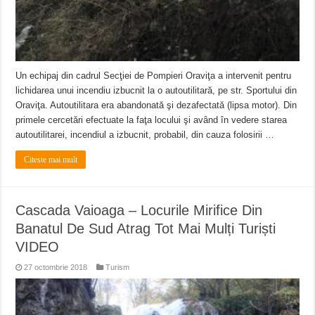
Un echipaj din cadrul Secţiei de Pompieri Oraviţa a intervenit pentru
lichidarea unui incendiu izbucnit la o autoutilitară, pe str. Sportului din
Oraviţa. Autoutilitara era abandonată şi dezafectată (lipsa motor). Din
primele cercetări efectuate la faţa locului şi având în vedere starea
autoutilitarei, incendiul a izbucnit, probabil, din cauza folosirii …
Citeste mai mult
Cascada Vaioaga – Locurile Mirifice Din
Banatul De Sud Atrag Tot Mai Mulți Turiști
VIDEO
27 octombrie 2018
Turism