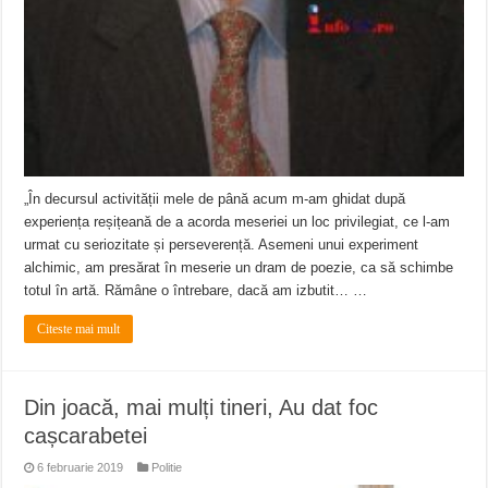
„În decursul activității mele de până acum m-am ghidat după
experiența reșițeană de a acorda meseriei un loc privilegiat, ce l-am
urmat cu seriozitate și perseverență. Asemeni unui experiment
alchimic, am presărat în meserie un dram de poezie, ca să schimbe
totul în artă. Rămâne o întrebare, dacă am izbutit… …
Citeste mai mult
Din joacă, mai mulți tineri, Au dat foc
cașcarabetei
6 februarie 2019
Politie