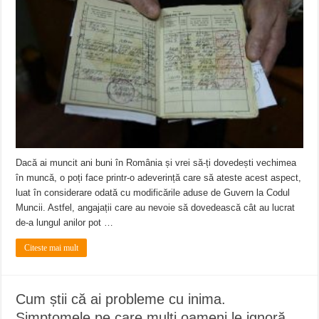
Miresme de lavandă, mentă și flori de vară și râsete de copii la Carașova VIDEO
ANUNȚ OPRIRE APĂ în Reșița – avarie – 04.08.2026 – str. Văliugului și Plasto
ANUNŢ OPRIRE APĂ în CARANSEBEȘ – 04.08.2026 – avarie – Calea Severinu
Dacă ai muncit ani buni în România și vrei să-ți dovedești vechimea
în muncă, o poți face printr-o adeverință care să ateste acest aspect,
luat în considerare odată cu modificările aduse de Guvern la Codul
Muncii. Astfel, angajații care au nevoie să dovedească cât au lucrat
de-a lungul anilor pot …
Citeste mai mult
Cum știi că ai probleme cu inima.
Simptomele pe care mulți oameni le ignoră