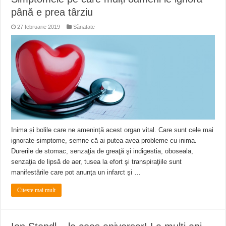
până e prea târziu
27 februarie 2019
Sănatate
Inima și bolile care ne amenință acest organ vital. Care sunt cele mai
ignorate simptome, semne că ai putea avea probleme cu inima.
Durerile de stomac, senzaţia de greaţă şi indigestia, oboseala,
senzaţia de lipsă de aer, tusea la efort şi transpiraţiile sunt
manifestările care pot anunţa un infarct şi …
Citeste mai mult