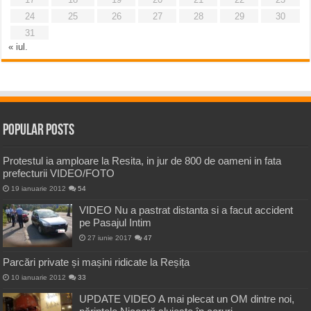
24
25
26
27
28
29
30
31
« iul.
Popular Posts
Protestul ia amploare la Resita, in jur de 800 de oameni in fata
prefecturii VIDEO/FOTO
19 ianuarie 2012
54
VIDEO Nu a pastrat distanta si a facut accident
pe Pasajul Intim
27 iunie 2017
47
Parcări private și mașini ridicate la Reșița
10 ianuarie 2012
33
UPDATE VIDEO A mai plecat un OM dintre noi,