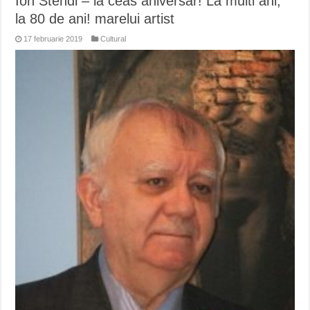
Ion Stendl – la ceas aniversar! La multi ani,
la 80 de ani! marelui artist
17 februarie 2019
Cultural