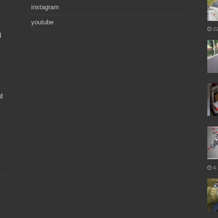
instagram
youtube
2
l
t
4 