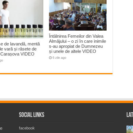
Întâlnirea Femeilor din Valea
Almăjului – o zi în care inimile
e de lavandă, mentă
s-au apropiat de Dumnezeu
 de vară și râsete de
și unele de altele VIDEO
la Carașova VIDEO
6 zile ago
ago
Social Links
La
de
facebook