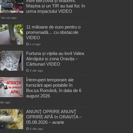
între Berzovia și Măureni.
Mașina și un TIR au luat foc în
urma impactului VIDEO
2 de ore ago
11 milioane de euro pentru o
promenadă… cu obstacole
VIDEO
o zi ago
Furtuna și vijelia au lovit Valea
Almăjului și zona Oravița –
Cărbunari VIDEO
3 zile ago
Întreruperi temporare ale
furnizării apei potabile în
Bocșa Română, în data de 6
august 2026
zile ago
ANUNŢ OPRIRE ANUNŢ
OPRIRE APĂ în ORAVIȚA –
05.08.2026 – avarie
4 zile ago