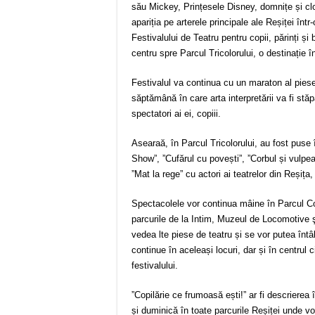
său Mickey, Prințesele Disney, domnițe și clow
apariția pe arterele principale ale Reșiței într
Festivalului de Teatru pentru copii, părinți și
centru spre Parcul Tricolorului, o destinație î
Festivalul va continua cu un maraton al piesel
săptămână în care arta interpretării va fi stăpâ
spectatori ai ei, copiii.
Asearaă, în Parcul Tricolorului, au fost puse
Show”, ”Cufărul cu povești”, ”Corbul și vulpea”
”Mat la rege” cu actori ai teatrelor din Reșița
Spectacolele vor continua mâine în Parcul Cop
parcurile de la Intim, Muzeul de Locomotive ş
vedea lte piese de teatru și se vor putea întâ
continue în aceleași locuri, dar și în centrul
festivalului.
”Copilărie ce frumoasă ești!” ar fi descrierea
și duminică în toate parcurile Reșiței unde vor