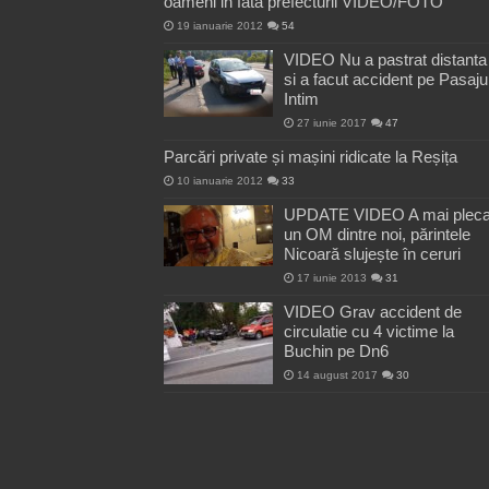
oameni in fata prefecturii VIDEO/FOTO
19 ianuarie 2012
54
VIDEO Nu a pastrat distanta
si a facut accident pe Pasaju
Intim
27 iunie 2017
47
Parcări private și mașini ridicate la Reșița
10 ianuarie 2012
33
UPDATE VIDEO A mai pleca
un OM dintre noi, părintele
Nicoară slujește în ceruri
17 iunie 2013
31
VIDEO Grav accident de
circulatie cu 4 victime la
Buchin pe Dn6
14 august 2017
30