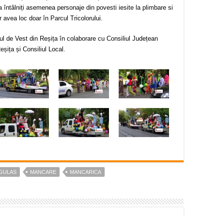
 întâlniți asemenea personaje din povesti iesite la plimbare si
or avea loc doar în Parcul Tricolorului.
ul de Vest din Reșița în colaborare cu Consiliul Județean
șița și Consiliul Local.
GULAS
MANCARE
MANCARICA