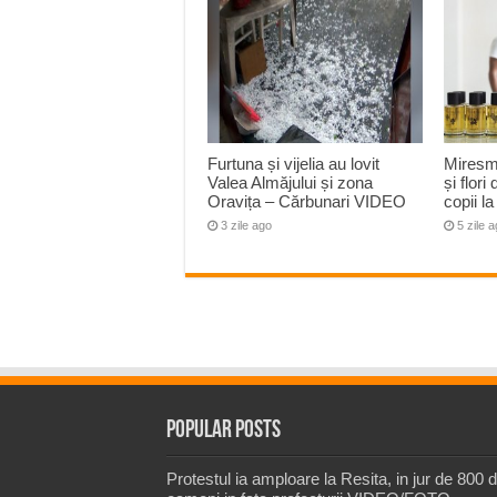
Furtuna și vijelia au lovit
Miresm
Valea Almăjului și zona
și flori
Oravița – Cărbunari VIDEO
copii 
3 zile ago
5 zile 
Popular Posts
Protestul ia amploare la Resita, in jur de 800 