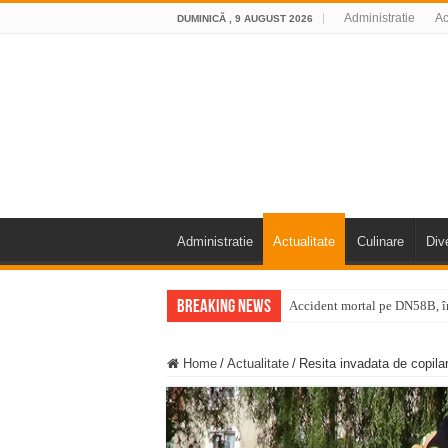
Administratie
Ac
DUMINICĂ , 9 AUGUST 2026
Administratie
Actualitate
Culinare
Div
Breaking News
Accident mortal pe DN58B, în
11 milioane de euro pentru
Home
/
Actualitate
/
Resita invadata de copila
Furtuna și vijelia au lovit V
Întreruperi temporare ale fur
ANUNŢ OPRIRE ANUNŢ OPRIR