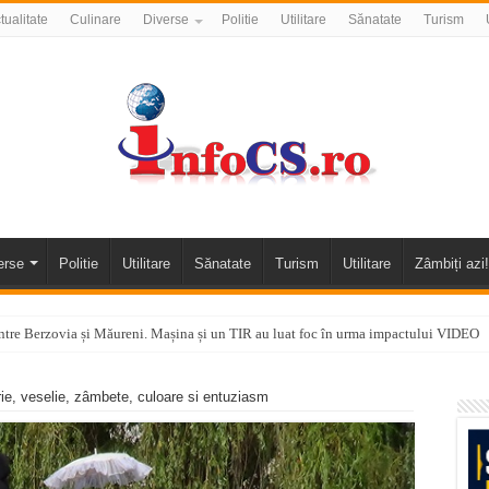
tualitate
Culinare
Diverse
Politie
Utilitare
Sănatate
Turism
erse
Politie
Utilitare
Sănatate
Turism
Utilitare
Zâmbiți azi!
tre Berzovia și Măureni. Mașina și un TIR au luat foc în urma impactului VIDEO
 o promenadă… cu obstacole VIDEO
rie, veselie, zâmbete, culoare si entuziasm
alea Almăjului și zona Oravița – Cărbunari VIDEO
nizării apei potabile în Bocșa Română, în data de 6 august 2026
E APĂ în ORAVIȚA – 05.08.2026 – avarie