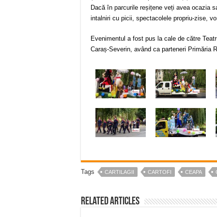
Dacă în parcurile reșițene veți avea ocazia sa
intalniri cu picii, spectacolele propriu-zise, v
Evenimentul a fost pus la cale de către Teatr
Caraș-Severin, având ca parteneri Primăria Re
Tags
CARTILAGII
CARTOFI
CEAPA
Related Articles