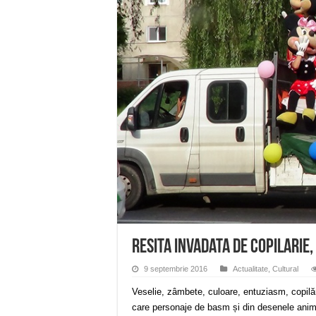
Anunț important – Închidere 
Ștrandul Termal Ring din Ora
Miresme de lavandă, mentă și 
ANUNȚ OPRIRE APĂ în Reșița 
ANUNŢ OPRIRE APĂ în CARAN
Resita invadata de copilarie,
9 septembrie 2016
Actualitate
,
Cultural
Veselie, zâmbete, culoare, entuziasm, copilă
care personaje de basm și din desenele anim