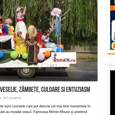
temporară Podul de Piatră din Herculane
vița – locul unde natura a ascuns un izvor de sănătate VIDEO
flori de vară și râsete de copii la Carașova VIDEO
– avarie – 04.08.2026 – str. Văliugului și Plastomet
SEBEȘ – 04.08.2026 – avarie – Calea Severinului
 veselie, zâmbete, culoare si entuziasm
265 vizualizari
rie sunt cuvintele care pot descrie cel mai bine momentele în
ate au invadat orașul. Faimoasa Minnie Mouse și prietenul