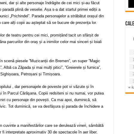
ni, dar și alte personaje îndrăgite de cei mici și-au făcut
-o paradă plină de veselie. Așa s-a dat startul primei ediții a
 bunici „Prichindel”. Parada personajelor a străbătut orașul din
n care alți copii au așteptat să se bucure de prezența lor.
Cal
or de teatru pentru cei mici, promițând tacit un sfârșit de
na parcurilor din oraș și a inimilor celor mai sinceri și loiali
 în scenă piesele ”Muzicanții din Bremen”, un super ”Magic
, Albă ca Zăpada și mai mulți pitici”, ”Greierele și furnica”,
, Sighișoara, Petroșani și Timișoara.
ilului , dar personajele de poveste pot vi văzute și în
« iu
i în Parcul Cărăşana. Copiii redsiteni si nu numai, vor putea
lniri cu personaje din povești. Ca mai apoi, duminică, să
 civic. Tot duminică, se va desfășura și parada de închidere a
 în cuvinte a manifestărilor care se derulează vineri, sâmbătă
 fi interpretate aproximativ 30 de spectacole în aer liber.