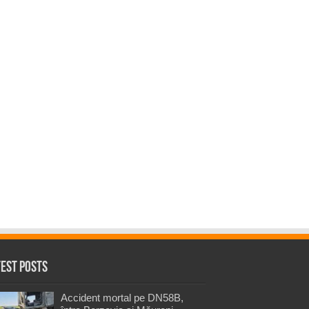
test Posts
Accident mortal pe DN58B,