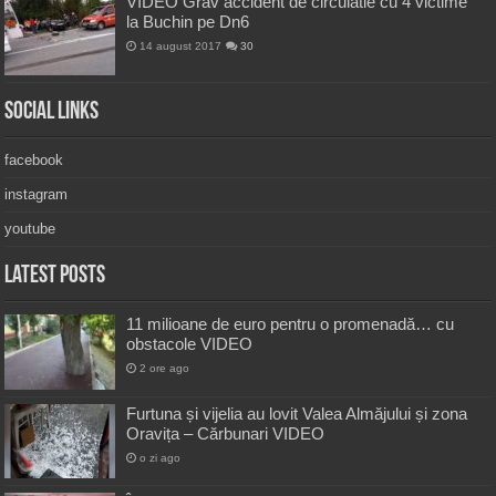
VIDEO Grav accident de circulatie cu 4 victime
la Buchin pe Dn6
14 august 2017
30
Social Links
facebook
instagram
youtube
Latest Posts
11 milioane de euro pentru o promenadă… cu
obstacole VIDEO
2 ore ago
Furtuna și vijelia au lovit Valea Almăjului și zona
Oravița – Cărbunari VIDEO
o zi ago