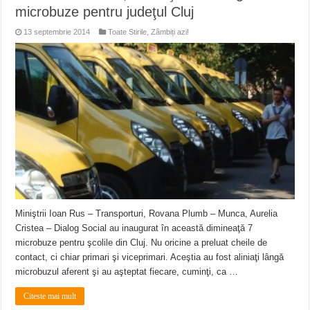
microbuze pentru judeţul Cluj
13 septembrie 2014
Toate Stirile
,
Zâmbiți azi!
Miniştrii Ioan Rus – Transporturi, Rovana Plumb – Munca, Aurelia
Cristea – Dialog Social au inaugurat în această dimineaţă 7
microbuze pentru şcolile din Cluj. Nu oricine a preluat cheile de
contact, ci chiar primari şi viceprimari. Aceştia au fost aliniaţi lângă
microbuzul aferent şi au aşteptat fiecare, cuminţi, ca …
Citeste mai mult