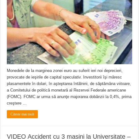
ANUNȚ OPRIRE APĂ în Reșița – avarie – 04.08.2026 – str. Văliugului și Plasto
ANUNŢ OPRIRE APĂ în CARANSEBEȘ – 04.08.2026 – avarie – Calea Severinu
ANUNŢ OPRIRE APĂ în CARANSEBEȘ avarie
Monedele de la marginea zonei euro au suferit ieri noi deprecieri,
provocate de ieşirile de capital speculativ. Investitorii îşi măresc
plasamentele în dolari, în aşteptarea întâlnirii, de săptămâna viitoare,
a Comitetului de politică monetară al Rezervei Federale americane
(FOMC). FOMC ar urma să anunţe majorarea dobânzii la 0,4%, prima
creştere …
Citeste mai mult
VIDEO Accident cu 3 mașini la Universitate –