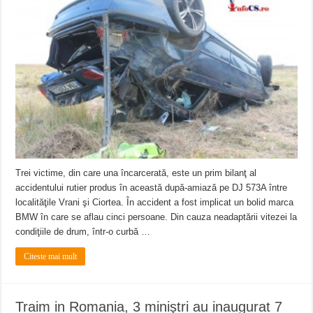
Trei victime, din care una încarcerată, este un prim bilanţ al
accidentului rutier produs în această după-amiază pe DJ 573A între
localităţile Vrani şi Ciortea. În accident a fost implicat un bolid marca
BMW în care se aflau cinci persoane. Din cauza neadaptării vitezei la
condiţiile de drum, într-o curbă …
Citeste mai mult
Traim in Romania, 3 miniştri au inaugurat 7