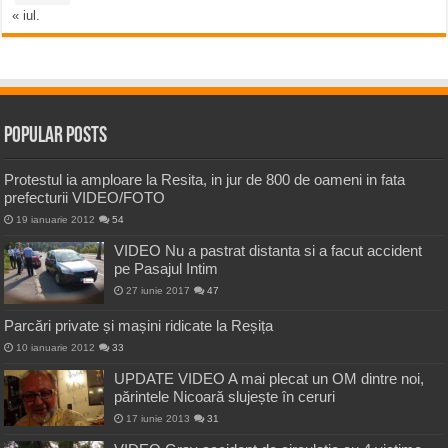
« iul.
Popular Posts
Protestul ia amploare la Resita, in jur de 800 de oameni in fata
prefecturii VIDEO/FOTO
19 ianuarie 2012
54
VIDEO Nu a pastrat distanta si a facut accident
pe Pasajul Intim
27 iunie 2017
47
Parcări private și mașini ridicate la Reșița
10 ianuarie 2012
33
UPDATE VIDEO A mai plecat un OM dintre noi,
părintele Nicoară slujește în ceruri
17 iunie 2013
31