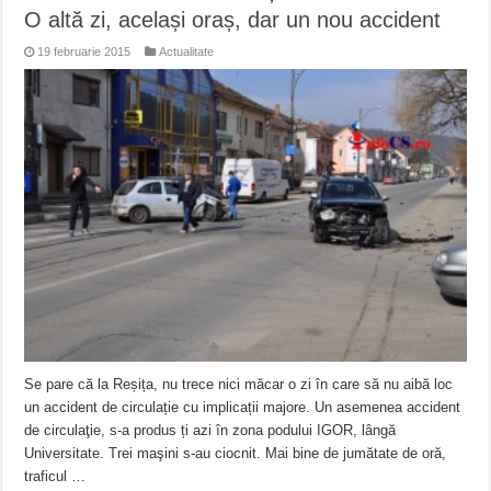
O altă zi, același oraș, dar un nou accident
19 februarie 2015
Actualitate
Se pare că la Reșița, nu trece nici măcar o zi în care să nu aibă loc
un accident de circulație cu implicații majore. Un asemenea accident
de circulaţie, s-a produs ți azi în zona podului IGOR, lângă
Universitate. Trei maşini s-au ciocnit. Mai bine de jumătate de oră,
traficul …