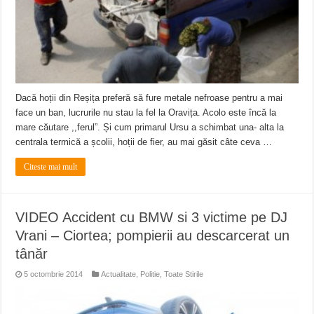
Dacă hoții din Reșița preferă să fure metale nefroase pentru a mai
face un ban, lucrurile nu stau la fel la Oravița. Acolo este încă la
mare căutare ,,ferul”. Și cum primarul Ursu a schimbat una- alta la
centrala termică a școlii, hoții de fier, au mai găsit câte ceva …
Citeste mai mult
VIDEO Accident cu BMW si 3 victime pe DJ
Vrani – Ciortea; pompierii au descarcerat un
tânăr
5 octombrie 2014
Actualitate
,
Politie
,
Toate Stirile