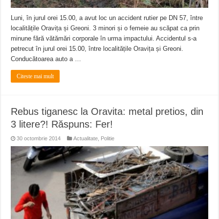
Luni, în jurul orei 15.00, a avut loc un accident rutier pe DN 57, între
localitățile Oravița și Greoni. 3 minori și o femeie au scăpat ca prin
minune fără vătămări corporale în urma impactului. Accidentul s-a
petrecut în jurul orei 15.00, între localitățile Oravița și Greoni.
Conducătoarea auto a …
Citeste mai mult
Rebus tiganesc la Oravita: metal pretios, din
3 litere?! Răspuns: Fer!
30 octombrie 2014
Actualitate
,
Politie