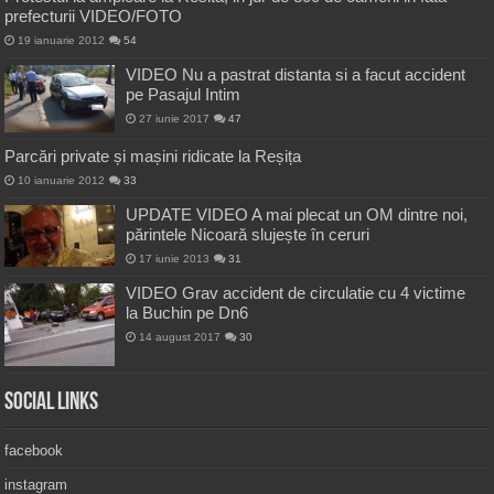
prefecturii VIDEO/FOTO
19 ianuarie 2012
54
VIDEO Nu a pastrat distanta si a facut accident
pe Pasajul Intim
27 iunie 2017
47
Parcări private și mașini ridicate la Reșița
10 ianuarie 2012
33
UPDATE VIDEO A mai plecat un OM dintre noi,
părintele Nicoară slujește în ceruri
17 iunie 2013
31
VIDEO Grav accident de circulatie cu 4 victime
la Buchin pe Dn6
14 august 2017
30
Social Links
facebook
instagram