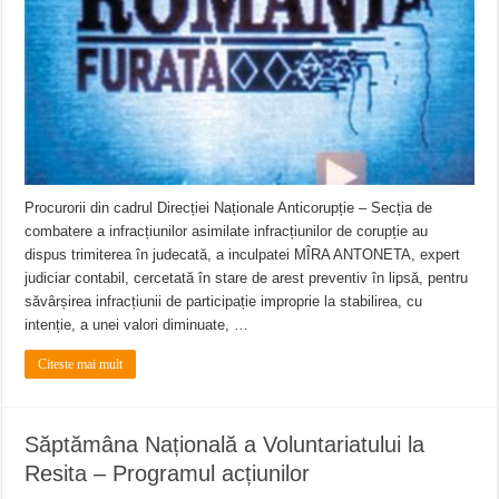
Ștrandul Termal Ring din Oravița – locul unde natura a ascuns un izvor de sănă
Miresme de lavandă, mentă și flori de vară și râsete de copii la Carașova VIDEO
ANUNȚ OPRIRE APĂ în Reșița – avarie – 04.08.2026 – str. Văliugului și Plasto
Procurorii din cadrul Direcției Naționale Anticorupție – Secția de
combatere a infracțiunilor asimilate infracțiunilor de corupție au
dispus trimiterea în judecată, a inculpatei MÎRA ANTONETA, expert
judiciar contabil, cercetată în stare de arest preventiv în lipsă, pentru
săvârșirea infracțiunii de participație improprie la stabilirea, cu
intenție, a unei valori diminuate, …
Citeste mai mult
Săptămâna Națională a Voluntariatului la
Resita – Programul acțiunilor