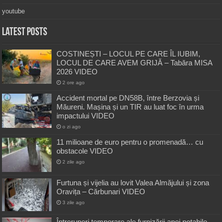
youtube
Latest Posts
COSTINEȘTI – LOCUL PE CARE ÎL IUBIM,
LOCUL DE CARE AVEM GRIJĂ – Tabăra MISA
2026 VIDEO
2 ore ago
Accident mortal pe DN58B, între Berzovia și
Măureni. Mașina și un TIR au luat foc în urma
impactului VIDEO
o zi ago
11 milioane de euro pentru o promenadă… cu
obstacole VIDEO
2 zile ago
Furtuna și vijelia au lovit Valea Almăjului și zona
Oravița – Cărbunari VIDEO
3 zile ago
Întreruperi temporare ale furnizării apei potabile