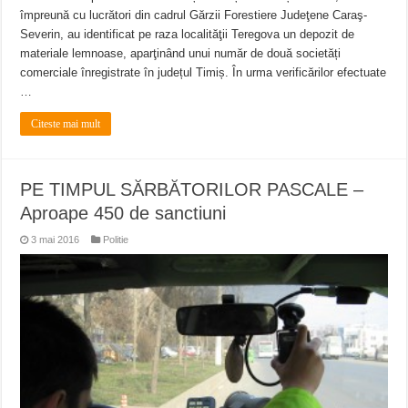
împreună cu lucrători din cadrul Gărzii Forestiere Judeţene Caraş-
Severin, au identificat pe raza localităţii Teregova un depozit de
materiale lemnoase, aparţinând unui număr de două societăți
comerciale înregistrate în județul Timiș. În urma verificărilor efectuate
…
Citeste mai mult
PE TIMPUL SĂRBĂTORILOR PASCALE –
Aproape 450 de sanctiuni
3 mai 2016
Politie