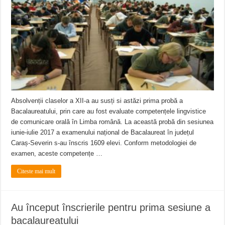
ANUNȚ OPRIRE APĂ în Reșița – avarie – 04.08.2026 – str. Văliugului și Plasto
ANUNŢ OPRIRE APĂ în CARANSEBEȘ – 04.08.2026 – avarie – Calea Severinu
ANUNŢ OPRIRE APĂ în CARANSEBEȘ avarie
Absolvenții claselor a XII-a au susți si astăzi prima probă a
Bacalaureatului, prin care au fost evaluate competențele lingvistice
de comunicare orală în Limba română. La această probă din sesiunea
iunie-iulie 2017 a examenului național de Bacalaureat în județul
Caraș-Severin s-au înscris 1609 elevi. Conform metodologiei de
examen, aceste competențe …
Citeste mai mult
Au început înscrierile pentru prima sesiune a
bacalaureatului