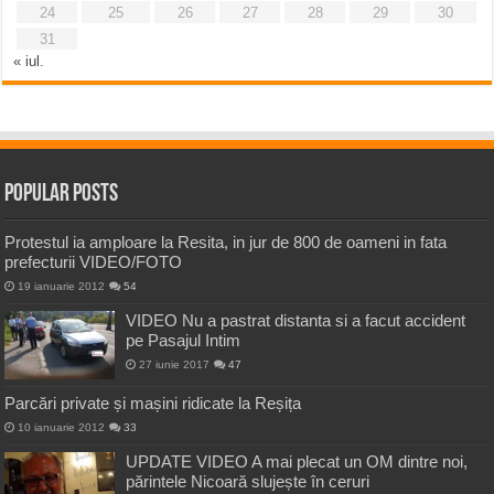
24
25
26
27
28
29
30
31
« iul.
Popular Posts
Protestul ia amploare la Resita, in jur de 800 de oameni in fata
prefecturii VIDEO/FOTO
19 ianuarie 2012
54
VIDEO Nu a pastrat distanta si a facut accident
pe Pasajul Intim
27 iunie 2017
47
Parcări private și mașini ridicate la Reșița
10 ianuarie 2012
33
UPDATE VIDEO A mai plecat un OM dintre noi,
părintele Nicoară slujește în ceruri